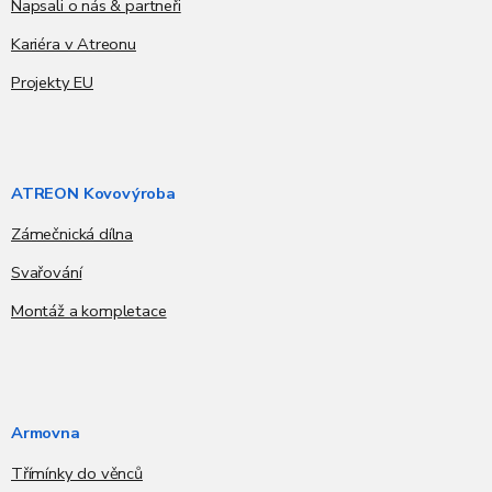
Napsali o nás & partneři
Kariéra v Atreonu
Projekty EU
ATREON Kovovýroba
Zámečnická dílna
Svařování
Montáž a kompletace
Armovna
Třímínky do věnců