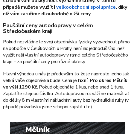
schopni vám poskytnout významné slevy. V tomto
případě můžete využít i
velkoobchodní spolupráce
, díky
níž vám zaručíme dlouhodobě nižší ceny.
Paušální ceny autodopravy v celém
Středočeském kraji
Pokud nezvládnete svoji objednávku fyzicky vyzvednout přímo
na pobočce v Čelákovicích u Prahy, není nic jednoduššího, než
využít naší vlastní autodopravy v rámci celého Středočeského
kraje – za paušální ceny pro různé okresy.
Hlavní výhodou u nás je především to, že je naprosto jedno, jak
velká vaše objednávka bude. Cena je
fixní.
Pro okres Mělník
ve výši 1290 Kč
. Pokud objednáte 1 kus, nebo snad 1 tunu.
Zaplatíte stejnou částku. Autodopravou rozvážíme materiál až
do délky 8 m vlastními nákladními auty bez hydraulické ruky (v
případě požadavku jsme schopni zajistit i to).