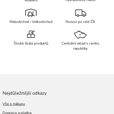
skladem
Maloobchod i Velkoobchod
Rozvoz po celé ČR
Široká škála produktů
Centrální sklad v centru
republiky
Z
á
p
a
Nejdůležitější odkazy
t
í
Vše o nákupu
Doprava a platba