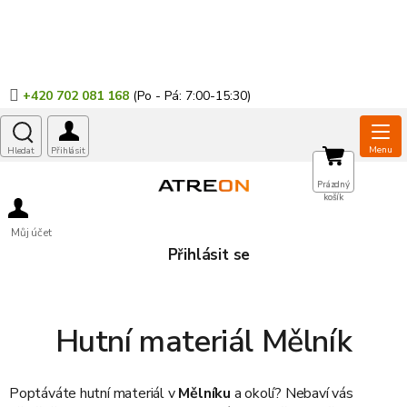
Přejít
na
obsah
+420 702 081 168
NÁKUPNÍ
Prázdný
košík
KOŠÍK
Můj účet
Přihlásit se
Hutní materiál Mělník
Poptáváte
hutní materiál
v
Mělníku
a okolí? Nebaví vás