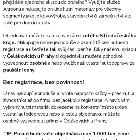
přejíždění z jednoho skladu do druhého? Využijte služeb
Atreonu a nakupujte on-line hutní materiály pro všechny
segmenty jako je kovovýroba, stavebnictví či zámečnictví, ale
také pro domácí kutily.
Objednávat můžete
kamkoliv v rámci
celého Středočeského
kraje.
Nakupujte online jednoduše a okamžitě bez nutnosti
registrace a ušetřete tak svůj čas i peníze. Díky našemu skladu
v
Čelákovicích u Prahy
si objednávku můžete pohodlně
vyzvednout
osobně
a nebo využít naší vlastní autodopravy za
paušální ceny
.
Bez registrace, bez povinností
U nás nakoupí jednoduše a rychle naprosto každý – přes kutila,
živnostníka až po firmu, bez jakékoliv registrace. A navíc vám
vybraný hutní materiál dovezeme na konkrétní místo určení
vlastní autodopravou nebo si celou objednávku můžete
osobně vyzvednout přímo v Čelákovicích u Prahy.
TIP: Pokud bude vaše objednávka nad 1 000 tun, jsme