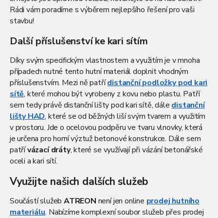
Rádi vám poradíme s výběrem nejlepšího řešení pro vaši
stavbu!
Další příslušenství ke kari sítím
Díky svým specifickým vlastnostem a využitím je v mnoha
případech nutné tento hutní materiál doplnit vhodným
příslušenstvím. Mezi ně patří
distanční podložky pod kari
sítě
, které mohou být vyrobeny z kovu nebo plastu. Patří
sem tedy právě distanční lišty pod kari sítě, dále
distanční
lišty HAD
, které se od běžných liší svým tvarem a využitím
v prostoru. Jde o ocelovou podpěru ve tvaru vlnovky, která
je určena pro horní výztuž betonové konstrukce. Dále sem
patří
vázací dráty
, které se využívají při vázání betonářské
oceli a kari sítí.
Využijte našich dalších služeb
Součástí služeb
ATREON
není jen online
prodej hutního
materiálu
. Nabízíme komplexní soubor služeb přes prodej