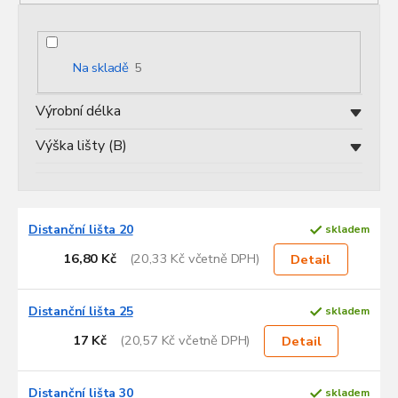
p
r
o
d
Na skladě
5
u
k
Výrobní délka
t
ů
Výška lišty (B)
V
Distanční lišta 20
skladem
ý
p
16,80 Kč
(20,33 Kč včetně DPH)
Detail
i
s
p
Distanční lišta 25
skladem
r
17 Kč
(20,57 Kč včetně DPH)
Detail
o
d
u
Distanční lišta 30
skladem