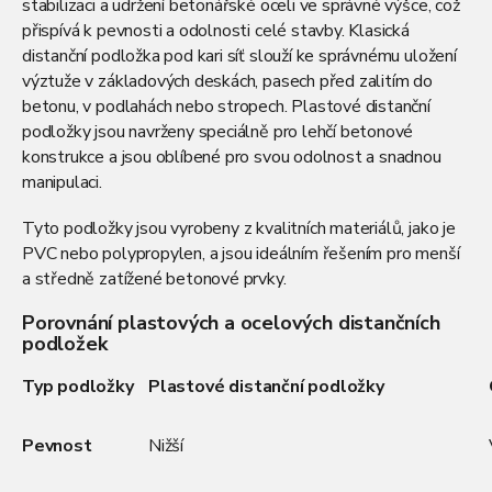
r
stabilizaci a udržení betonářské oceli ve správné výšce, což
v
přispívá k pevnosti a odolnosti celé stavby. Klasická
k
distanční podložka pod kari síť slouží ke správnému uložení
y
výztuže v základových deskách, pasech před zalitím do
v
betonu, v podlahách nebo stropech. Plastové distanční
ý
p
podložky jsou navrženy speciálně pro lehčí betonové
i
konstrukce a jsou oblíbené pro svou odolnost a snadnou
s
manipulaci.
u
Tyto podložky jsou vyrobeny z kvalitních materiálů, jako je
PVC nebo polypropylen, a jsou ideálním řešením pro menší
a středně zatížené betonové prvky.
Porovnání plastových a ocelových distančních
podložek
Typ podložky
Plastové distanční podložky
Pevnost
Nižší