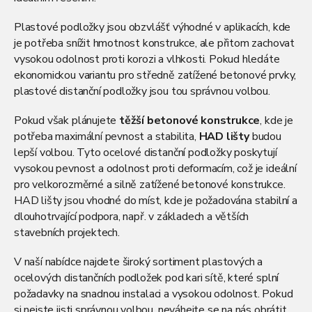
Plastové podložky jsou obzvlášť výhodné v aplikacích, kde
je potřeba snížit hmotnost konstrukce, ale přitom zachovat
vysokou odolnost proti korozi a vlhkosti. Pokud hledáte
ekonomickou variantu pro středně zatížené betonové prvky,
plastové distanční podložky jsou tou správnou volbou.
Pokud však plánujete
těžší betonové konstrukce
, kde je
potřeba maximální pevnost a stabilita,
HAD lišty
budou
lepší volbou. Tyto ocelové distanční podložky poskytují
vysokou pevnost a odolnost proti deformacím, což je ideální
pro velkorozměrné a silně zatížené betonové konstrukce.
HAD lišty jsou vhodné do míst, kde je požadována stabilní a
dlouhotrvající podpora, např. v základech a větších
stavebních projektech.
V naší nabídce najdete široký sortiment plastových a
ocelových distančních podložek pod kari sítě, které splní
požadavky na snadnou instalaci a vysokou odolnost. Pokud
si nejste jisti správnou volbou, neváhejte se na nás obrátit.