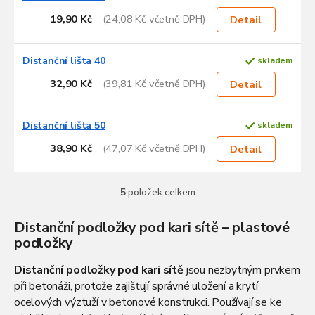
k
19,90 Kč
(24,08 Kč včetně DPH)
Detail
t
ů
Distanční lišta 40
skladem
32,90 Kč
(39,81 Kč včetně DPH)
Detail
Distanční lišta 50
skladem
38,90 Kč
(47,07 Kč včetně DPH)
Detail
5
položek celkem
O
v
l
Distanční podložky pod kari sítě – plastové
á
podložky
d
a
Distanční podložky pod kari sítě
jsou nezbytným prvkem
c
při betonáži, protože zajišťují správné uložení a krytí
í
ocelových výztuží v betonové konstrukci. Používají se ke
p