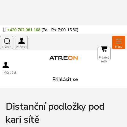
Přejít
na
obsah
+420 702 081 168
NÁKUPNÍ
Prázdný
košík
KOŠÍK
Můj účet
Přihlásit se
Distanční podložky pod
kari sítě