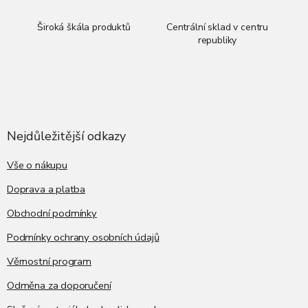
Široká škála produktů
Centrální sklad v centru
republiky
Z
á
p
a
Nejdůležitější odkazy
t
í
Vše o nákupu
Doprava a platba
Obchodní podmínky
Podmínky ochrany osobních údajů
Věrnostní program
Odměna za doporučení