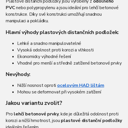
Plastové distanční podložky jsou vyrobeny z
odolného
PVC
nebo polypropylenu a jsou ideální pro lehčí betonové
konstrukce. Díky své konstrukci umožňují snadnou
manipulaci a pokládku.
Hlavní výhody plastových distančních podložek:
Lehké a snadno manipulovatelné
Vysoká odolnost proti korozi a vlhkosti
Ekonomicky výhodné řešení
Vhodné pro menší a středně zatížené betonové prvky
Nevýhody:
Nižší nosnost oproti
ocelovým HAD lištám
Mohou se deformovat při vysokém zatížení
Jakou variantu zvolit?
Pro
lehčí betonové prvky
, kde je důležitá odolnost proti
korozi a nižší hmotnost, jsou
plastové distanční podložky
ideálním řešením.