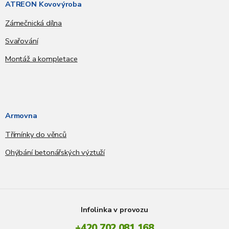
ATREON Kovovýroba
Zámečnická dílna
Svařování
Montáž a kompletace
Armovna
Třímínky do věnců
Ohýbání betonářských výztuží
Infolinka v provozu
+420 702 081 168