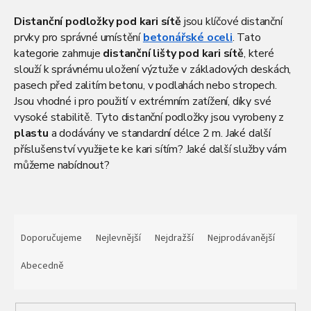
Distanční podložky pod kari sítě
jsou klíčové distanční
prvky pro správné umístění
betonářské oceli
. Tato
kategorie zahrnuje
distanční lišty pod kari sítě
, které
slouží k správnému uložení výztuže v základových deskách,
pasech před zalitím betonu, v podlahách nebo stropech.
Jsou vhodné i pro použití v extrémním zatížení, díky své
vysoké stabilitě. Tyto distanční podložky jsou vyrobeny z
plastu
a dodávány ve standardní délce 2 m. Jaké další
příslušenství využijete ke kari sítím? Jaké další služby vám
můžeme nabídnout?
Ř
a
Doporučujeme
Nejlevnější
Nejdražší
Nejprodávanější
z
e
Abecedně
n
í