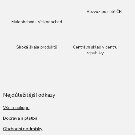
Rozvoz po celé ČR
Maloobchod i Velkoobchod
Široká škála produktů
Centrální sklad v centru
republiky
Z
á
p
a
Nejdůležitější odkazy
t
í
Vše o nákupu
Doprava a platba
Obchodní podmínky