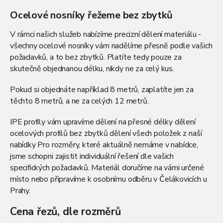
v
l
Ocelové nosníky řežeme bez zbytků
á
d
V rámci našich služeb nabízíme precizní dělení materiálu -
a
všechny ocelové nosníky vám nadělíme přesně podle vašich
c
požadavků, a to bez zbytků. Platíte tedy pouze za
í
skutečně objednanou délku, nikdy ne za celý kus.
p
r
v
Pokud si objednáte například 8 metrů, zaplatíte jen za
k
těchto 8 metrů, a ne za celých 12 metrů.
y
v
IPE profily vám upravíme dělení na přesné délky dělení
ý
ocelových profilů bez zbytků dělení všech položek z naší
p
i
nabídky Pro rozměry, které aktuálně nemáme v nabídce,
s
jsme schopni zajistit individuální řešení dle vašich
u
specifických požadavků. Materiál doručíme na vámi určené
místo nebo připravíme k osobnímu odběru v Čelákovicích u
Prahy.
Cena řezů, dle rozměrů