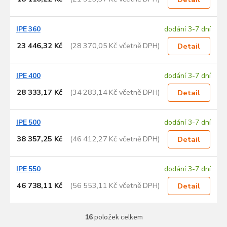
IPE 360
dodání 3-7 dní
23 446,32 Kč
(28 370,05 Kč včetně DPH)
Detail
IPE 400
dodání 3-7 dní
28 333,17 Kč
(34 283,14 Kč včetně DPH)
Detail
IPE 500
dodání 3-7 dní
38 357,25 Kč
(46 412,27 Kč včetně DPH)
Detail
IPE 550
dodání 3-7 dní
46 738,11 Kč
(56 553,11 Kč včetně DPH)
Detail
16
položek celkem
O