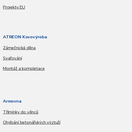
Projekty EU
ATREON Kovovýroba
Zámečnická dílna
Svařování
Montáž a kompletace
Armovna
Třímínky do věnců
Ohýbání betonářských výztuží