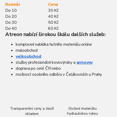
Rozměr
Cena
Do 10
30 Kč
Do 20
40 Kč
Do 30
50 Kč
Do 40
60 Kč
Atreon nabízí širokou škálu dalších služeb:
komplexní nabídka hutního materiálu online
maloobchod
velkoobchod
služby profesionální kovovýroby a
armovny
doprava po celé ČR nebo
možnost osobního odběru v Čelákovicích u Prahy
Transparentní ceny a zboží
Složení materiálu
hydraulickou rukou
skladem