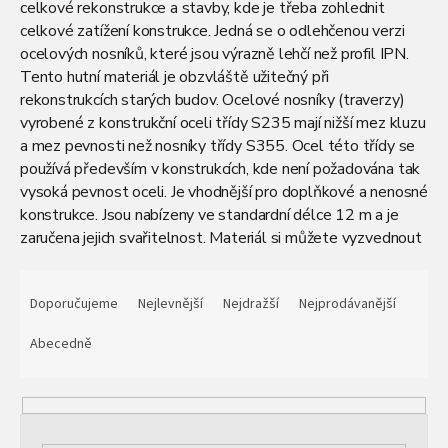
celkové rekonstrukce a stavby, kde je třeba zohlednit
celkové zatížení konstrukce. Jedná se o odlehčenou verzi
ocelových nosníků, které jsou výrazně lehčí než profil IPN.
Tento hutní materiál je obzvláště užitečný při
rekonstrukcích starých budov. Ocelové nosníky (traverzy)
vyrobené z konstrukční oceli třídy S235 mají nižší mez kluzu
a mez pevnosti než nosníky třídy S355. Ocel této třídy se
používá především v konstrukcích, kde není požadována tak
vysoká pevnost oceli. Je vhodnější pro doplňkové a nenosné
konstrukce. Jsou nabízeny ve standardní délce 12 m a je
zaručena jejich svařitelnost. Materiál si můžete vyzvednout
v našem skladu v Čelákovicích u Prahy, nebo využít dopravu.
Ř
Ve vybraných krajích navíc zajišťujeme i složení
a
Doporučujeme
Nejlevnější
Nejdražší
Nejprodávanější
materiálu pomocí hydraulické ruky
, což výrazně usnadní
z
manipulaci při vykládce na místě. V případě potřeby je
e
Abecedně
možno si je nechat nadělit. Pokud vás zajímá možnost
n
dělení beze zbytku
nebo co dalšího můžeme poskytnout,
í
pokračujte zde.
p
r