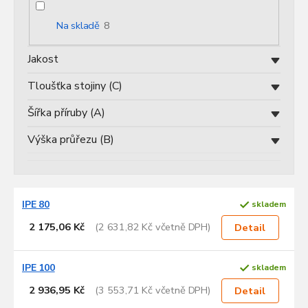
o
d
Na skladě
8
u
k
Jakost
t
ů
Tloušťka stojiny (C)
Šířka příruby (A)
Výška průřezu (B)
V
IPE 80
skladem
ý
p
2 175,06 Kč
(2 631,82 Kč včetně DPH)
Detail
i
s
p
IPE 100
skladem
r
2 936,95 Kč
(3 553,71 Kč včetně DPH)
Detail
o