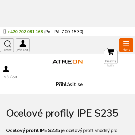
Přejít
na
obsah
+420 702 081 168
NÁKUPNÍ
Prázdný
košík
KOŠÍK
Můj účet
Přihlásit se
Ocelové profily IPE S235
Ocelový profil IPE S235
je ocelový profil vhodný pro