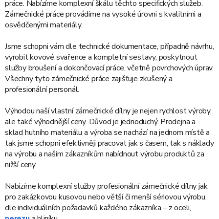
práce. Nabízíme komplexní škálu těchto specifických služeb.
Zámečnické práce provádíme na vysoké úrovni s kvalitními a
osvědčenými materiály.
Jsme schopni vám dle technické dokumentace, případně návrhu,
vyrobit kovové svařence a kompletní sestavy, poskytnout
služby broušení a dokončovací práce, včetně povrchových úprav.
Všechny tyto zámečnické práce zajišťuje zkušený a
profesionální personál.
Výhodou naší vlastní zámečnické dílny je nejen rychlost výroby,
ale také výhodnější ceny. Důvod je jednoduchý. Prodejna a
sklad hutního materiálu a výroba se nachází na jednom místě a
tak jsme schopni efektivněji pracovat jak s časem, tak s náklady
na výrobu a našim zákazníkům nabídnout výrobu produktů za
nižší ceny.
Nabízíme komplexní služby profesionální zámečnické dílny jak
pro zakázkovou kusovou nebo větší či menší sériovou výrobu,
dle individuálních požadavků každého zákazníka – z oceli,
nerezu
a hliníku.