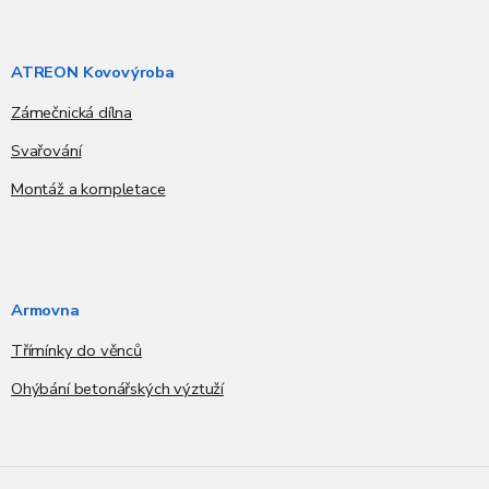
ATREON Kovovýroba
Zámečnická dílna
Svařování
Montáž a kompletace
Armovna
Třímínky do věnců
Ohýbání betonářských výztuží