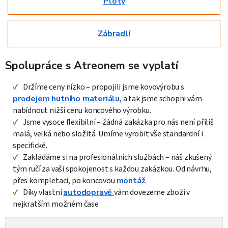
Ploty
Zábradlí
Spolupráce s Atreonem se vyplatí
Držíme ceny nízko – propojili jsme kovovýrobu s
prodejem hutního materiálu
, a tak jsme schopni vám
nabídnout nižší cenu koncového výrobku.
Jsme vysoce flexibilní – žádná zakázka pro nás není příliš
malá, velká nebo složitá. Umíme vyrobit vše standardní i
specifické.
Zakládáme si na profesionálních službách – náš zkušený
tým ručí za vaši spokojenost s každou zakázkou. Od návrhu,
přes kompletaci, po koncovou
montáž
.
Díky vlastní
autodopravě
vám dovezeme zboží v
nejkratším možném čase