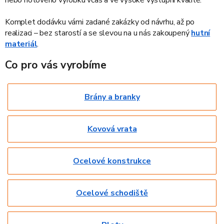
nebo hotového výrobku včas a ve vysoké výstupní kvalitě.
Komplet dodávku vámi zadané zakázky od návrhu, až po
realizaci – bez starostí a se slevou na u nás zakoupený
hutní
materiál
.
Co pro vás vyrobíme
Brány a branky
Kovová vrata
Ocelové konstrukce
Ocelové schodiště