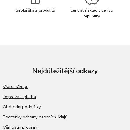
Široká škála produktů
Centrální sklad v centru
republiky
Z
á
p
a
t
Nejdůležitější odkazy
í
Vše o nákupu
Doprava a platba
Obchodní podmínky
Podmínky ochrany osobních údajů
Věrnostní program