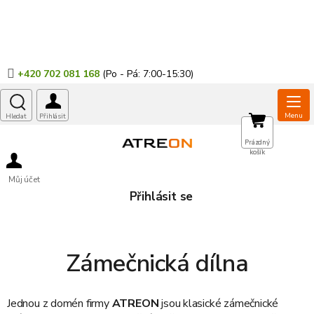
Přejít
na
obsah
+420 702 081 168
NÁKUPNÍ
Prázdný
košík
KOŠÍK
Můj účet
Přihlásit se
Zámečnická dílna
Jednou z domén firmy
ATREON
jsou klasické zámečnické