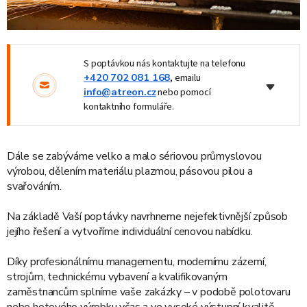
S poptávkou nás kontaktujte na telefonu
+420 702 081 168
, emailu
info@atreon.cz
nebo pomocí
kontaktního formuláře.
Dále se zabýváme velko a malo sériovou průmyslovou
výrobou, dělením materiálu plazmou, pásovou pilou a
svařováním.
Na základě Vaší poptávky navrhneme nejefektivnější způsob
jejího řešení a vytvoříme individuální cenovou nabídku.
Díky profesionálnímu managementu, modernímu zázemí,
strojům, technickému vybavení a kvalifikovaným
zaměstnancům splníme vaše zakázky – v podobě polotovaru