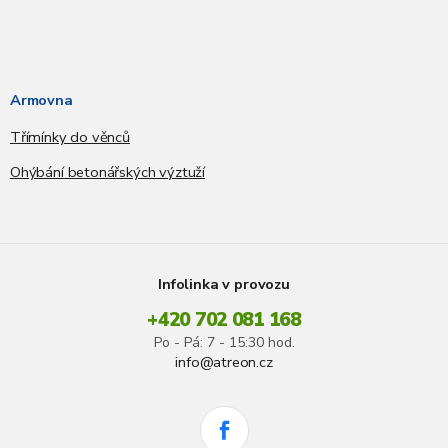
Armovna
Třímínky do věnců
Ohýbání betonářských výztuží
Infolinka v provozu
+420 702 081 168
Po - Pá: 7 - 15:30 hod.
info@atreon.cz