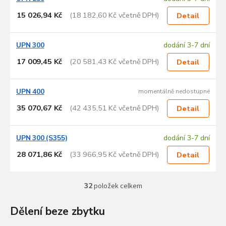
15 026,94 Kč
(18 182,60 Kč včetně DPH)
Detail
UPN 300
dodání 3-7 dní
17 009,45 Kč
(20 581,43 Kč včetně DPH)
Detail
UPN 400
momentálně nedostupné
35 070,67 Kč
(42 435,51 Kč včetně DPH)
Detail
UPN 300 (S355)
dodání 3-7 dní
28 071,86 Kč
(33 966,95 Kč včetně DPH)
Detail
32
položek celkem
O
v
l
Dělení beze zbytku
á