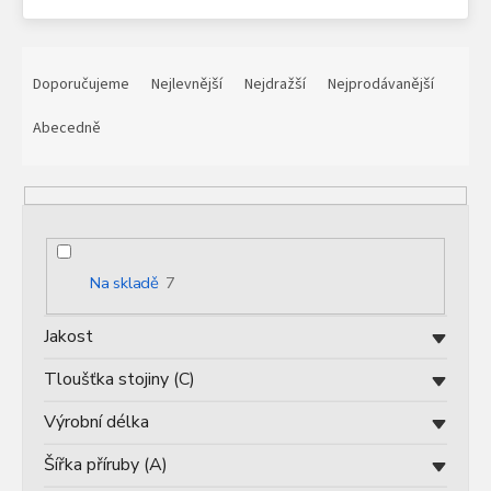
proces dělení probíhá, nebo jaké další služby vám můžeme
nabídnout? Pokračujte dále a zjistěte více.
Ř
a
Doporučujeme
Nejlevnější
Nejdražší
Nejprodávanější
z
e
Abecedně
n
í
p
r
o
d
Na skladě
7
u
k
Jakost
t
ů
Tloušťka stojiny (C)
Výrobní délka
Šířka příruby (A)