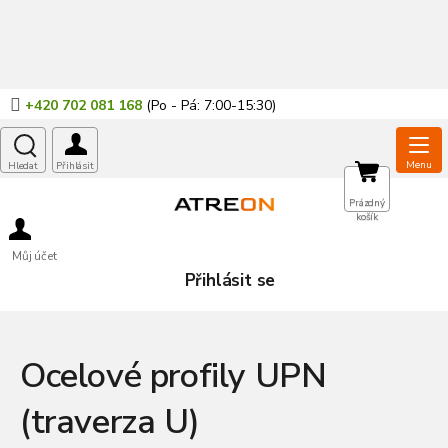
Přejít
na
obsah
+420 702 081 168
NÁKUPNÍ
Prázdný
košík
KOŠÍK
Můj účet
Přihlásit se
Ocelové profily UPN
(traverza U)