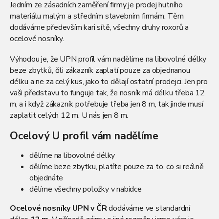
d
Jedním ze zásadních zaměření firmy je prodej hutního
a
materiálu malým a středním stavebním firmám. Těm
c
dodáváme především kari sítě, všechny druhy roxorů a
í
p
ocelové nosníky.
r
v
Výhodou je, že UPN profil vám nadělíme na libovolné délky
k
beze zbytků, čili zákazník zaplatí pouze za objednanou
y
délku a ne za celý kus, jako to dělají ostatní prodejci. Jen pro
v
vaši představu to funguje tak, že nosník má délku třeba 12
ý
p
m, a i když zákazník potřebuje třeba jen 8 m, tak jinde musí
i
zaplatit celých 12 m. U nás jen 8 m.
s
u
Ocelový U profil vám nadělíme
dělíme na libovolné délky
dělíme beze zbytku, platíte pouze za to, co si reálně
objednáte
dělíme všechny položky v nabídce
Ocelové nosníky UPN v ČR
dodáváme ve standardní