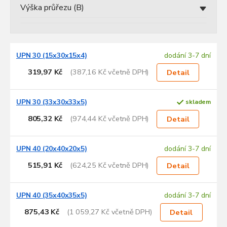
Výška průřezu (B)
V
UPN 30 (15x30x15x4)
dodání 3-7 dní
ý
p
319,97 Kč
(387,16 Kč včetně DPH)
Detail
i
s
p
UPN 30 (33x30x33x5)
skladem
r
805,32 Kč
(974,44 Kč včetně DPH)
Detail
o
d
u
UPN 40 (20x40x20x5)
dodání 3-7 dní
k
515,91 Kč
(624,25 Kč včetně DPH)
Detail
t
ů
UPN 40 (35x40x35x5)
dodání 3-7 dní
875,43 Kč
(1 059,27 Kč včetně DPH)
Detail