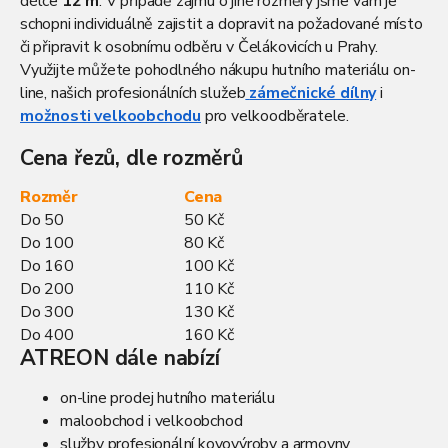
délce
12 m
. V případě zájmu o jiné rozměry jsme vám je
schopni individuálně zajistit a dopravit na požadované místo
či připravit k osobnímu odběru v Čelákovicích u Prahy.
Využijte můžete pohodlného nákupu hutního materiálu on-
line, našich profesionálních služeb
zámečnické dílny
i
možnosti velkoobchodu
pro velkoodběratele.
Cena řezů, dle rozměrů
Rozměr
Cena
Do 50
50 Kč
Do 100
80 Kč
Do 160
100 Kč
Do 200
110 Kč
Do 300
130 Kč
Do 400
160 Kč
ATREON dále nabízí
on-line prodej hutního materiálu
maloobchod i velkoobchod
služby profesionální kovovýroby a armovny