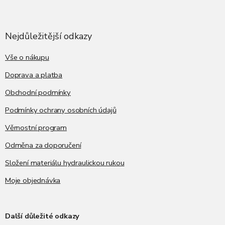
Z
á
p
a
Nejdůležitější odkazy
t
í
Vše o nákupu
Doprava a platba
Obchodní podmínky
Podmínky ochrany osobních údajů
Věrnostní program
Odměna za doporučení
Složení materiálu hydraulickou rukou
Moje objednávka
Další důležité odkazy