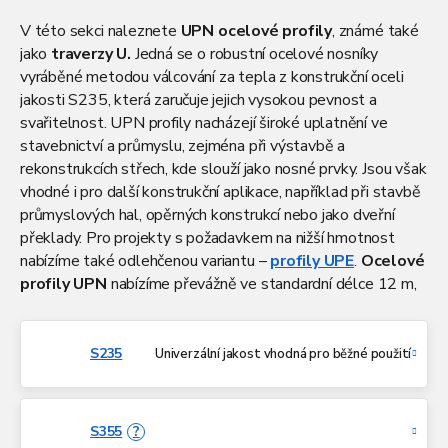
V této sekci naleznete
UPN ocelové profily
, známé také
jako
traverzy U.
Jedná se o robustní ocelové nosníky
vyráběné metodou válcování za tepla z konstrukční oceli
jakosti S235, která zaručuje jejich vysokou pevnost a
svařitelnost. UPN profily nacházejí široké uplatnění ve
stavebnictví a průmyslu, zejména při výstavbě a
rekonstrukcích střech, kde slouží jako nosné prvky. Jsou však
vhodné i pro další konstrukční aplikace, například při stavbě
průmyslových hal, opěrných konstrukcí nebo jako dveřní
překlady. Pro projekty s požadavkem na nižší hmotnost
nabízíme také odlehčenou variantu –
profily UPE
.
Ocelové
profily UPN
nabízíme převážně ve standardní délce 12 m,
u vybraných rozměrů je k dispozici také délka 6 m. Pokud
potřebujete jiný rozměr, zajistíme přesné dělení profilů na
požadovanou délku, a to
beze zbytku
.
V některých
S235
Univerzální jakost vhodná pro běžné použití
oblastech zajišťujeme také složení materiálu přímo na
místě pomocí hydraulické ruky
, což výrazně usnadňuje
manipulaci. Kromě toho nabízíme i další služby, které vám
S355
?
usnadní práci a urychlí realizaci projektu. Zajímá vás, jak