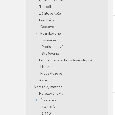
Čtvercová ocel
T profil
Závitové tyče
Pororošty
Ocelové
Pozinkované
Lisované
Protiskluzové
Svařované
Pozinkované schodišťové stupně
Lisované
Protiskluzové
Akce
Nerezový materiál
Nerezové jekly
Čtvercové
1.4301/7
1.4404