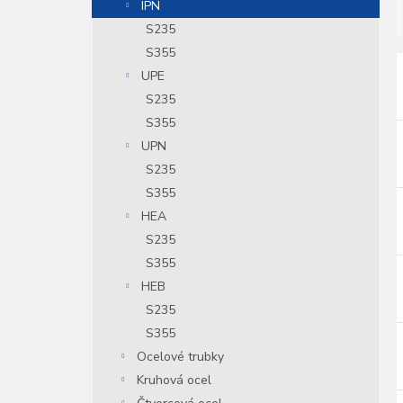
IPN
S235
S355
UPE
í
S235
i
r
S355
UPN
S235
r
S355
HEA
S235
S355
HEB
S235
S355
Ocelové trubky
Kruhová ocel