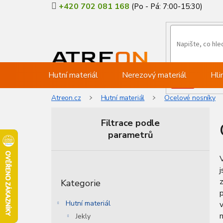
Přejít
+420 702 081 168
na
obsah
Hutní materiál
Nerezový materiál
Hli
Atreon.cz
Hutní materiál
Ocelové nosníky
Filtrace podle
parametrů
P
V
o
Přeskočit
s
z
Kategorie
kategorie
t
p
r
Hutní materiál
v
a
Jekly
n