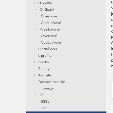
l
U profily
n
v
í
Ohýbané
j
p
Čtvercové
s
a
Obdélníkové
n
Pozinkované
e
Čtvercové
l
č
Obdélníkové
Plochá ocel
L profily
p
Plechy
Roxory
Kari sítě
Ocelové nosníky
Traverzy
IPE
S235
S355