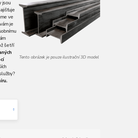
y jsou
zajišťuje
me ve
 vám je
osobnímu
vám
ož šetří
aných
cí
ších
 služby?
íru.