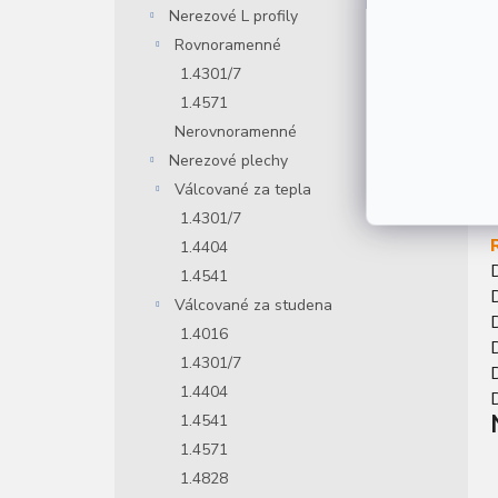
Nerezové L profily
Rovnoramenné
1.4301/7
1.4571
V
Nerovnoramenné
Nerezové plechy
Válcované za tepla
1.4301/7
1.4404
1.4541
Válcované za studena
1.4016
1.4301/7
1.4404
1.4541
1.4571
1.4828