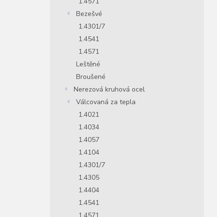
1.4571
Bezešvé
1.4301/7
1.4541
1.4571
Leštěné
Broušené
Nerezová kruhová ocel
Válcovaná za tepla
1.4021
1.4034
1.4057
1.4104
1.4301/7
1.4305
1.4404
1.4541
1.4571