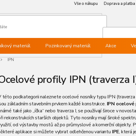
Vše o nákupu
Doprava a platba
Můj ú
Při
níkový materiál
Pozinkovaný materiál
Akce
Ve
IPN
Ocelové profily IPN (traverza I
 této podkategorii naleznete ocelové nosníky typu IPN (traverza I
jsou základním stavebním prvkem každé konstrukce.
IPN ocelové 
námé také jako „íčka“ nebo traverza I, se používají široce v novost
ři rekonstrukcích starších objektů. Tyto nosníky mají široké spekt
yužití, od výstavby mostů až po průmyslové a komerční objekty. P
některé aplikace si můžete vybrat odlehčenou variantu
IPE
, která j