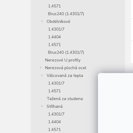
1.4571
Brus240 (1.4301/7)
Obdélníkové
1.4301/7
1.4404
1.4571
Brus240 (1.4301/7)
Nerezové U profily
Nerezová plochá ocel
Válcovaná za tepla
1.4301/7
1.4571
O
p
Tažená za studena
Stříhaná
J
1.4301/7
j
1.4404
1.4571