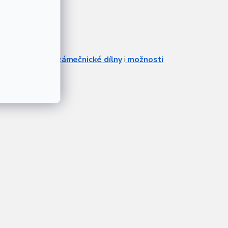
áte
sionálních služeb
zámečnické dílny
i
možnosti