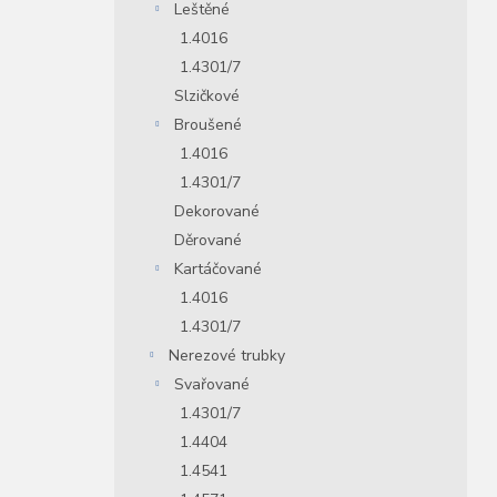
Leštěné
1.4016
1.4301/7
Slzičkové
Broušené
1.4016
1.4301/7
Dekorované
Děrované
Kartáčované
1.4016
1.4301/7
Nerezové trubky
Svařované
1.4301/7
1.4404
1.4541