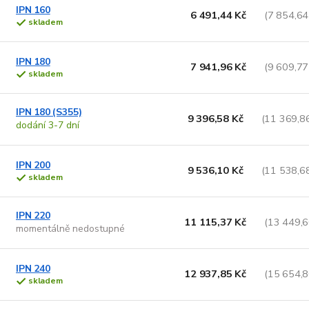
IPN 160
6 491,44 Kč
(7 854,64
skladem
IPN 180
7 941,96 Kč
(9 609,77
skladem
IPN 180 (S355)
9 396,58 Kč
(11 369,8
dodání 3-7 dní
IPN 200
9 536,10 Kč
(11 538,6
skladem
IPN 220
11 115,37 Kč
(13 449,6
momentálně nedostupné
IPN 240
12 937,85 Kč
(15 654,8
skladem