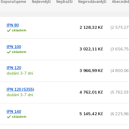
a
Doporučujeme
Nejlevnější
Nejdražší
Nejprodávanější
Abecedn
z
e
V
n
ý
IPN 80
2 128,32 Kč
(2 575,27
skladem
p
p
s
o
IPN 100
3 022,11 Kč
(3 656,75
p
d
skladem
u
o
k
IPN 120
d
t
3 966,99 Kč
(4 800,06
dodání 3-7 dní
u
ů
k
t
IPN 120 (S355)
4 762,01 Kč
(5 762,03
ů
dodání 3-7 dní
IPN 140
5 145,42 Kč
(6 225,96
skladem