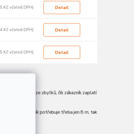
5 Kč včetně DPH)
Detail
4 Kč včetně DPH)
Detail
5 Kč včetně DPH)
Detail
bovolné délky beze zbytků, čili zákazník zaplatí
rodejci.
m, a i když zákazník potřebuje třeba jen 8 m, tak