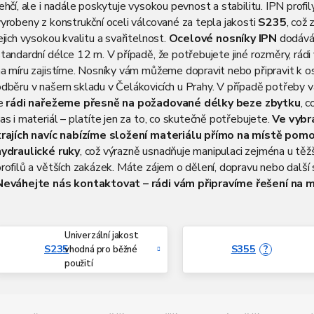
ehčí, ale i nadále poskytuje vysokou pevnost a stabilitu. IPN profil
yrobeny z konstrukční oceli válcované za tepla jakosti
S235
, což 
ejich vysokou kvalitu a svařitelnost.
Ocelové nosníky IPN
dodává
tandardní délce 12 m. V případě, že potřebujete jiné rozměry, rádi
na míru zajistíme. Nosníky vám můžeme dopravit nebo připravit k 
odběru v našem skladu v Čelákovicích u Prahy. V případě potřeby 
je
rádi nařežeme přesně na požadované délky beze zbytku
, c
as i materiál – platíte jen za to, co skutečně potřebujete.
Ve vybr
krajích navíc nabízíme složení materiálu přímo na místě pomo
hydraulické ruky
, což výrazně usnadňuje manipulaci zejména u těž
rofilů a větších zakázek. Máte zájem o dělení, dopravu nebo další
Neváhejte nás kontaktovat – rádi vám připravíme řešení na m
Univerzální jakost
S235
S355
?
vhodná pro běžné
použití
Ř