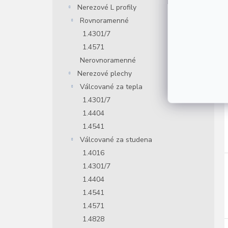
Nerezové L profily
Rovnoramenné
1.4301/7
1.4571
Nerovnoramenné
Nerezové plechy
Válcované za tepla
1.4301/7
1.4404
1.4541
Válcované za studena
1.4016
1.4301/7
1.4404
1.4541
1.4571
1.4828