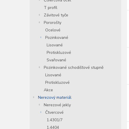
Čtvercová ocel
T profil
Závitové tyče
Pororošty
Ocelové
Pozinkované
Lisované
Protiskluzové
Svařované
Pozinkované schodišťové stupně
Lisované
Protiskluzové
Akce
Nerezový materiál
Nerezové jekly
Čtvercové
1.4301/7
1.4404