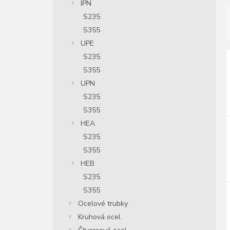
IPN
S235
S355
UPE
S235
í
S355
UPN
i
r
S235
S355
r
HEA
S235
S355
HEB
S235
S355
Ocelové trubky
Kruhová ocel