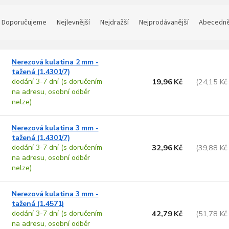
Ř
a
Doporučujeme
Nejlevnější
Nejdražší
Nejprodávanější
Abecedn
z
e
V
n
Nerezová kulatina 2 mm -
ý
tažená (1.4301/7)
p
p
dodání 3-7 dní (s doručením
19,96 Kč
(24,15 Kč
na adresu, osobní odběr
s
o
nelze)
p
d
u
Nerezová kulatina 3 mm -
o
k
tažená (1.4301/7)
d
t
dodání 3-7 dní (s doručením
32,96 Kč
(39,88 Kč
u
ů
na adresu, osobní odběr
k
nelze)
t
ů
Nerezová kulatina 3 mm -
tažená (1.4571)
dodání 3-7 dní (s doručením
42,79 Kč
(51,78 Kč
na adresu, osobní odběr