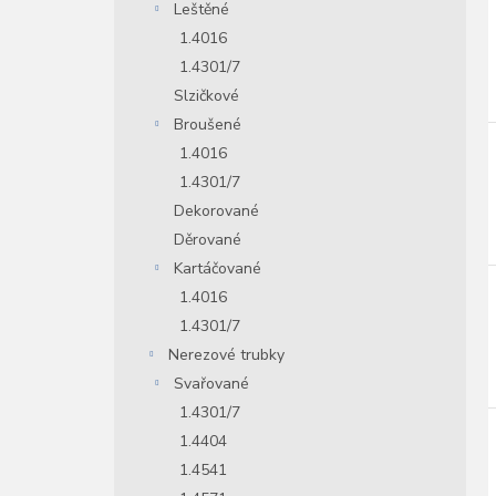
Leštěné
1.4016
1.4301/7
Slzičkové
Broušené
1.4016
1.4301/7
Dekorované
Děrované
Kartáčované
1.4016
1.4301/7
Nerezové trubky
Svařované
1.4301/7
1.4404
1.4541