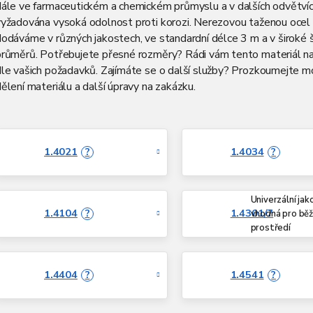
dále ve farmaceutickém a chemickém průmyslu a v dalších odvětvíc
vyžadována vysoká odolnost proti korozi. Nerezovou taženou ocel
odáváme v různých jakostech, ve standardní délce 3 m a v široké 
průměrů. Potřebujete přesné rozměry? Rádi vám tento materiál n
dle vašich požadavků. Zajímáte se o další služby? Prozkoumejte m
ělení materiálu a další úpravy na zakázku.
1.4021
1.4034
?
?
Univerzální jak
1.4104
1.4301/7
?
vhodná pro bě
prostředí
1.4404
1.4541
?
?