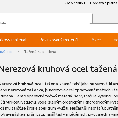
Vše o nákupu
Doprava a platba
Můj ú
Při
níkový materiál
Pozinkovaný materiál
Akce
Ve
ová ocel
Tažená za studena
Nerezová kruhová ocel tažená
Nerezová kruhová ocel tažená
, známá také jako
nerezová hlaz
nebo
nerezová taženka
, je nerezová ocel zpracovaná metodou ta
tudena. Tento specifický tyčový materiál se vyznačuje vysokou od
ůči vlhkosti vzduchu, vodě, slabým organickým i anorganickým kys
ož mu zajišťuje široké spektrum využití. Nejčastěji nachází uplatněn
otravinářském průmyslu, například v mlékárnách, pivovarech a vina