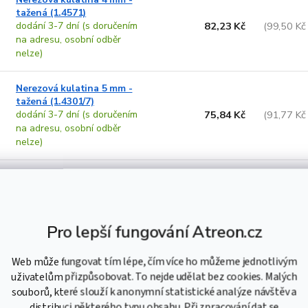
tažená (1.4571)
dodání 3-7 dní (s doručením
82,23 Kč
(99,50 Kč
na adresu, osobní odběr
nelze)
Nerezová kulatina 5 mm -
tažená (1.4301/7)
dodání 3-7 dní (s doručením
75,84 Kč
(91,77 Kč
na adresu, osobní odběr
nelze)
Nerezová kulatina 5 mm -
tažená (1.4305)
dodání 3-7 dní (s doručením
82,40 Kč
(99,70 Kč
na adresu, osobní odběr
Pro lepší fungování Atreon.cz
nelze)
Web může fungovat tím lépe, čím více ho můžeme jednotlivým
Nerezová kulatina 5 mm -
uživatelům přizpůsobovat. To nejde udělat bez cookies. Malých
tažená (1.4404)
souborů, které slouží k anonymní statistické analýze návštěv a
dodání 3-7 dní (s doručením
98,77 Kč
(119,51 K
na adresu, osobní odběr
distribuci některého typu obsahu. Při zpracování dat se