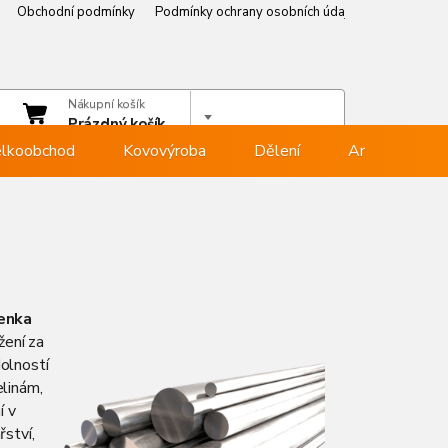
Obchodní podmínky
Podmínky ochrany osobních údajů
Věrnostní p
čet
Nákupní košík
hlásit se
Prázdný košík
lkoobchod
Kovovýroba
Dělení
Armovna
enka
žení za
olností
elinám,
í v
řství,