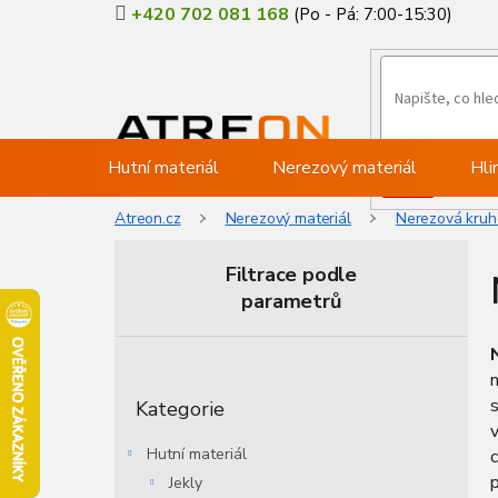
Přejít
+420 702 081 168
na
obsah
Hutní materiál
Nerezový materiál
Hli
Atreon.cz
Nerezový materiál
Nerezová kruh
Filtrace podle
parametrů
P
o
Přeskočit
s
s
Kategorie
kategorie
t
v
r
Hutní materiál
c
a
p
Jekly
n