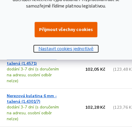
nelze)
samozřejmě řídíme platnou legislativou.
Nerezová kulatina 5 mm -
tažená (1.4541)
Přijmout všechny cookies
dodání 3-7 dní (s doručením
105,32 Kč
(127,44 K
na adresu, osobní odběr
nelze)
Nastavit cookies jednotlivě
Nerezová kulatina 5 mm -
tažená (1.4571)
dodání 3-7 dní (s doručením
102,05 Kč
(123,48 K
na adresu, osobní odběr
nelze)
Nerezová kulatina 6 mm -
tažená (1.4301/7)
dodání 3-7 dní (s doručením
102,28 Kč
(123,76 K
na adresu, osobní odběr
nelze)