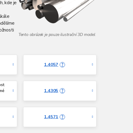
h, kde je
škále
adělíme
ožnosti
1.4057
?
ost
1.4305
?
žné
1.4571
?