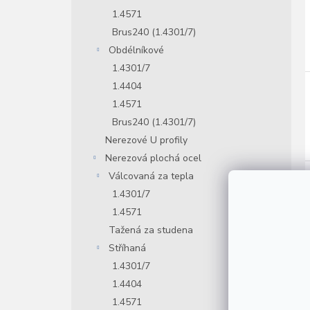
1.4571
Brus240 (1.4301/7)
Obdélníkové
1.4301/7
1.4404
1.4571
Brus240 (1.4301/7)
Nerezové U profily
Nerezová plochá ocel
Válcovaná za tepla
1.4301/7
1.4571
Tažená za studena
Stříhaná
1.4301/7
1.4404
1.4571