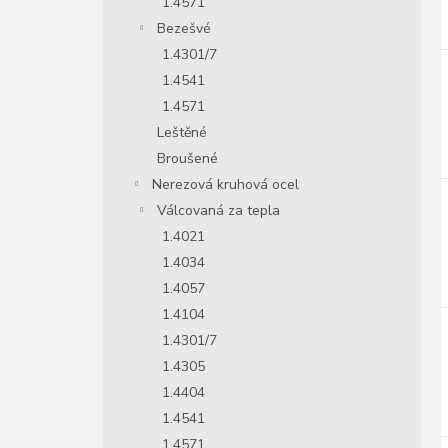
1.4571
Bezešvé
1.4301/7
1.4541
1.4571
Leštěné
Broušené
Nerezová kruhová ocel
Válcovaná za tepla
1.4021
1.4034
1.4057
1.4104
1.4301/7
1.4305
1.4404
1.4541
1.4571