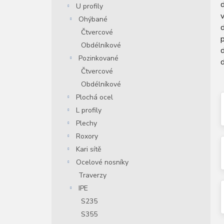
U profily
n
í
Ohýbané
d
p
Čtvercové
a
Obdélníkové
n
Pozinkované
d
e
Čtvercové
l
Obdélníkové
Plochá ocel
L profily
Plechy
Roxory
Kari sítě
Ocelové nosníky
Traverzy
IPE
S235
S355