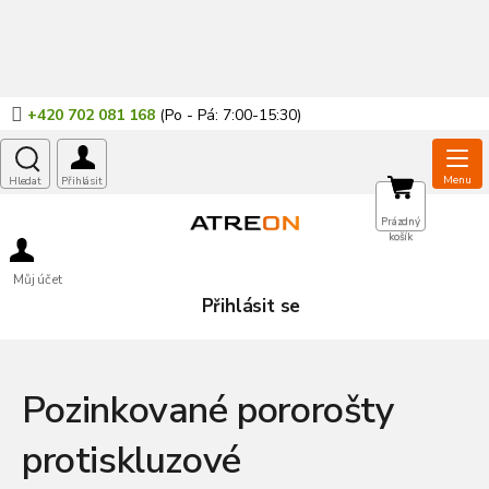
Přejít
na
obsah
+420 702 081 168
NÁKUPNÍ
Prázdný
košík
KOŠÍK
Můj účet
Přihlásit se
Pozinkované pororošty
protiskluzové