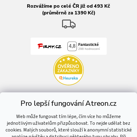
Rozvážíme po celé ČR již od 493 Kč
(průměrně za 1390 Kč)
Pro lepší fungování Atreon.cz
Web může fungovat tím lépe, čím více ho můžeme
jednotlivým uživatelům přizpůsobovat. To nejde udělat bez
cookies. Malých souborů, které slouží k anonymní statistické
analýze návštěv a distribuci některého typu obsahu. Při