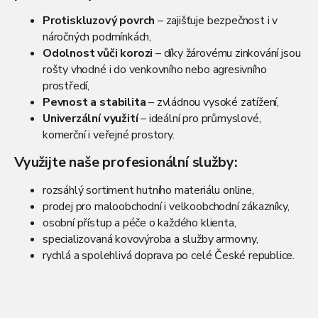
d
a
Protiskluzový povrch
– zajišťuje bezpečnost i v
c
náročných podmínkách,
í
Odolnost vůči korozi
– díky žárovému zinkování jsou
p
r
rošty vhodné i do venkovního nebo agresivního
v
prostředí,
k
Pevnost a stabilita
– zvládnou vysoké zatížení,
y
Univerzální využití
– ideální pro průmyslové,
v
komerční i veřejné prostory.
ý
p
Využijte naše profesionální služby:
i
s
u
rozsáhlý sortiment hutního materiálu online,
prodej pro maloobchodní i velkoobchodní zákazníky,
osobní přístup a péče o každého klienta,
specializovaná kovovýroba a služby armovny,
rychlá a spolehlivá doprava po celé České republice.