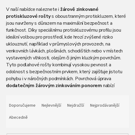
V naší nabídce naleznete i
žárově
zinkované
protiskluzové rošty
s oboustranným protiskluzem, které
jsou navrženy s důrazem na maximální bezpečnost a
funkčnost. Díky speciálnímu protiskluzovému profilu jsou
ideální volbou pro prostředí, kde hrozí zvýšené riziko
uklouznutí, například v průmyslových provozech, na
venkovních lávkách, plošinách, schodištích nebo v místech
vystavených vlhkosti, olejům či jiným kluzkým povrchům.
Tyto podlahové rošty kombinují vysokou pevnost a
odolnost s bezpečnostním prvkem, který zajišťuje jistotu
pohybu i v náročných podmínkách. Povrchová úprava
dodatečným žárovým zinkováním ponorem
nabízí
vynikající ochranu proti korozi, což výrazně prodlužuje
Ř
životnost roštů a minimalizuje potřebu údržby. Jednotlivé
a
Doporučujeme
Nejlevnější
Nejdražší
Nejprodávanější
části roštů jsou zinkovány dodatečně až po výrobě, takže je
z
chráněn celý povrch; pouze při následném zkrácení může být
e
Abecedně
řezná hrana bez zinkové vrstvy.
Protiskluzové pozinkované
n
rošty nabízíme v jakosti S235 standardních rozměrů.
í
Doprava po celé ČR je samozřejmostí.