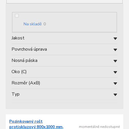
p
r
o
d
Na skladě
0
u
k
Jakost
t
ů
Povrchová úprava
Nosná páska
Oko (C)
Rozměr (AxB)
Typ
V
Pozinkovaný rošt
ý
protiskluzový 800x1000 mm,
momentálně nedostupné