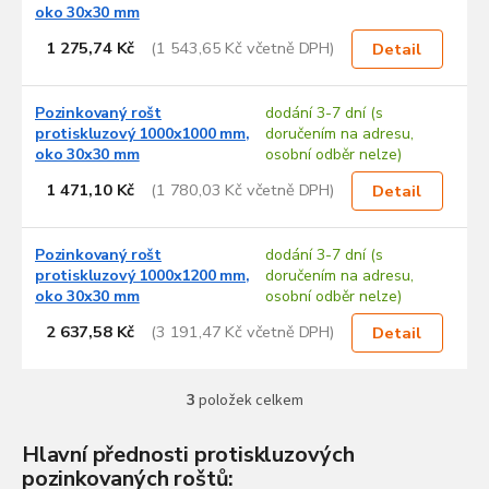
p
oko 30x30 mm
i
s
1 275,74 Kč
(1 543,65 Kč včetně DPH)
Detail
p
r
Pozinkovaný rošt
dodání 3-7 dní (s
o
protiskluzový 1000x1000 mm,
doručením na adresu,
d
oko 30x30 mm
osobní odběr nelze)
u
1 471,10 Kč
(1 780,03 Kč včetně DPH)
k
Detail
t
ů
Pozinkovaný rošt
dodání 3-7 dní (s
protiskluzový 1000x1200 mm,
doručením na adresu,
oko 30x30 mm
osobní odběr nelze)
2 637,58 Kč
(3 191,47 Kč včetně DPH)
Detail
3
položek celkem
O
v
l
Hlavní přednosti protiskluzových
á
pozinkovaných roštů: