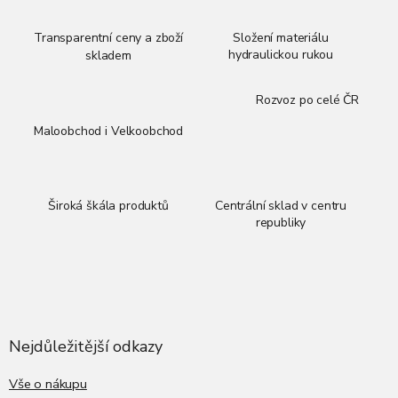
Transparentní ceny a zboží
Složení materiálu
hydraulickou rukou
skladem
Rozvoz po celé ČR
Maloobchod i Velkoobchod
Široká škála produktů
Centrální sklad v centru
republiky
Z
á
p
a
Nejdůležitější odkazy
t
í
Vše o nákupu