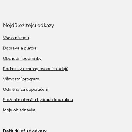
Z
á
p
a
Nejdůležitější odkazy
t
í
Vše o nákupu
Doprava a platba
Obchodní podmínky
Podmínky ochrany osobních údajů
Věrnostní program
Odměna za doporučení
Složení materiálu hydraulickou rukou
Moje objednávka
Další důležité odkazy