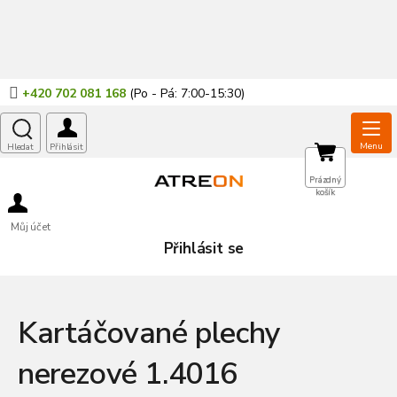
Přejít
na
obsah
+420 702 081 168
NÁKUPNÍ
Prázdný
košík
KOŠÍK
Můj účet
Přihlásit se
Kartáčované plechy
nerezové 1.4016