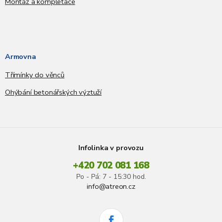
Montáž a kompletace
Armovna
Třímínky do věnců
Ohýbání betonářských výztuží
Infolinka v provozu
+420 702 081 168
Po - Pá: 7 - 15:30 hod.
info@atreon.cz