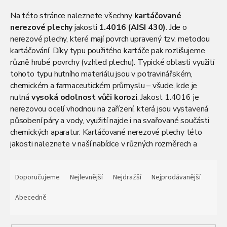
Na této stránce naleznete všechny
kartáčované
nerezové plechy
jakosti
1.4016 (AISI 430)
. Jde o
nerezové plechy, které
mají povrch upravený tzv. metodou
kartáčování. Díky typu použitého kartáče pak rozlišujeme
různě hrubé povrchy (vzhled plechu). Typické oblasti využití
tohoto typu hutního materiálu jsou v potravinářském,
chemickém a farmaceutickém průmyslu – všude, kde je
nutná
vysoká odolnost vůči korozi
. Jakost 1.4016 je
nerezovou ocelí vhodnou na zařízení, která jsou vystavená
působení páry a vody, využití najde i na svařované součásti
chemických aparatur. Kartáčované nerezové plechy této
jakosti naleznete v naší nabídce v různých rozměrech a
tloušťkách. Dodáváme je po celých tabulích s dopravou po
Ř
celé České republice.
a
Doporučujeme
Nejlevnější
Nejdražší
Nejprodávanější
z
e
Abecedně
n
í