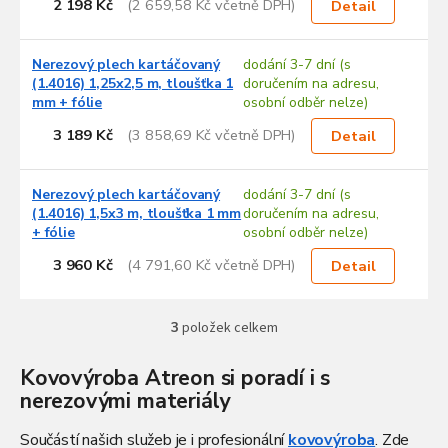
s
2 198 Kč
(2 659,58 Kč včetně DPH)
Detail
p
r
Nerezový plech kartáčovaný
dodání 3-7 dní (s
o
(1.4016) 1,25x2,5 m, tloušťka 1
doručením na adresu,
d
mm + fólie
osobní odběr nelze)
u
3 189 Kč
(3 858,69 Kč včetně DPH)
k
Detail
t
ů
Nerezový plech kartáčovaný
dodání 3-7 dní (s
(1.4016) 1,5x3 m, tloušťka 1 mm
doručením na adresu,
+ fólie
osobní odběr nelze)
3 960 Kč
(4 791,60 Kč včetně DPH)
Detail
3
položek celkem
O
v
l
Kovovýroba Atreon si poradí i s
á
nerezovými materiály
d
a
Součástí našich služeb je i profesionální
kovovýroba
. Zde