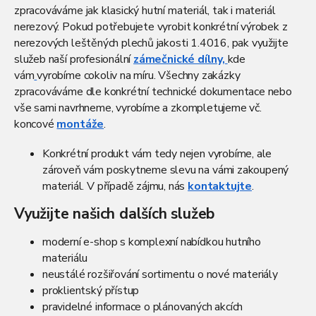
c
zpracováváme jak klasický hutní materiál, tak i materiál
í
p
nerezový. Pokud potřebujete vyrobit konkrétní výrobek z
r
nerezových leštěných plechů jakosti 1.4016, pak využijte
v
služeb
naší profesionální
zámečnické dílny,
kde
k
vám
vyrobíme cokoliv na míru.
Všechny zakázky
y
zpracováváme dle konkrétní technické dokumentace nebo
v
ý
vše sami navrhneme, vyrobíme a zkompletujeme vč.
p
koncové
montáže
.
i
s
Konkrétní produkt vám tedy nejen vyrobíme, ale
u
zároveň vám poskytneme slevu na vámi zakoupený
materiál. V případě zájmu, nás
kontaktujte
.
Využijte našich dalších služeb
moderní e-shop s komplexní nabídkou hutního
materiálu
neustálé rozšiřování sortimentu o nové materiály
proklientský přístup
pravidelné informace o plánovaných akcích