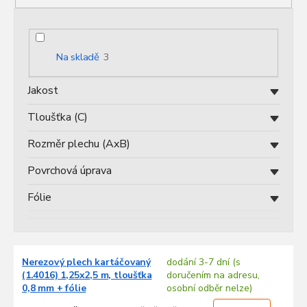
p
r
o
d
Na skladě
3
u
k
Jakost
t
ů
Tloušťka (C)
Rozměr plechu (AxB)
Povrchová úprava
Fólie
V
Nerezový plech kartáčovaný
dodání 3-7 dní (s
ý
(1.4016) 1,25x2,5 m, tloušťka
doručením na adresu,
p
0,8 mm + fólie
osobní odběr nelze)
i