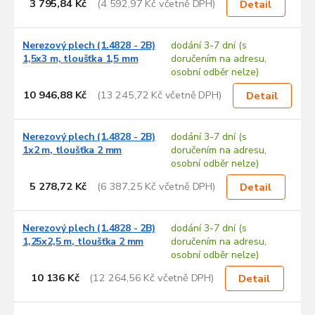
s
3 795,84 Kč
(4 592,97 Kč včetně DPH)
Detail
p
r
Nerezový plech (1.4828 - 2B)
dodání 3-7 dní (s
o
1,5x3 m, tloušťka 1,5 mm
doručením na adresu,
d
osobní odběr nelze)
u
10 946,88 Kč
(13 245,72 Kč včetně DPH)
k
Detail
t
ů
Nerezový plech (1.4828 - 2B)
dodání 3-7 dní (s
1x2 m, tloušťka 2 mm
doručením na adresu,
osobní odběr nelze)
5 278,72 Kč
(6 387,25 Kč včetně DPH)
Detail
Nerezový plech (1.4828 - 2B)
dodání 3-7 dní (s
1,25x2,5 m, tloušťka 2 mm
doručením na adresu,
osobní odběr nelze)
10 136 Kč
(12 264,56 Kč včetně DPH)
Detail