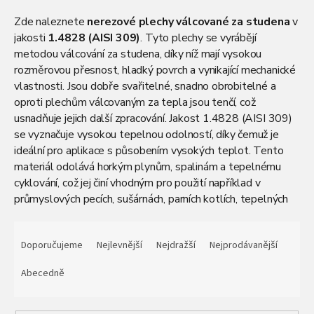
Zde naleznete
nerezové plechy válcované za studena
v
jakosti
1.4828 (AISI 309)
. Tyto plechy se vyrábějí
metodou válcování za studena, díky níž mají vysokou
rozměrovou přesnost, hladký povrch a vynikající mechanické
vlastnosti. Jsou dobře svařitelné, snadno obrobitelné a
oproti plechům válcovaným za tepla jsou tenčí, což
usnadňuje jejich další zpracování. Jakost 1.4828 (AISI 309)
se vyznačuje vysokou tepelnou odolností, díky čemuž je
ideální pro aplikace s působením vysokých teplot. Tento
materiál odolává horkým plynům, spalinám a tepelnému
cyklování, což jej činí vhodným pro použití například v
průmyslových pecích, sušárnách, parních kotlích, tepelných
výměnících a ropných či petrochemických zařízeních. Díky
Ř
těmto vlastnostem se využívá také ve výrobě
a
Doporučujeme
Nejlevnější
Nejdražší
Nejprodávanější
komponentů, které vyžadují vysokou žáruvzdornost.
z
Nerezové plechy válcované za studena dodáváme v
e
Abecedně
tabulích s povrchovou úpravou
2B
, v různých rozměrech a
n
tloušťkách. Dodáváme je po celých tabulích s možností
í
dopravy po celé České republice.