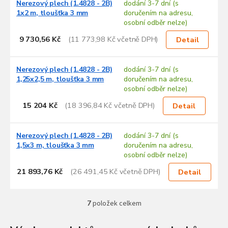
Nerezový plech (1.4828 - 2B)
dodání 3-7 dní (s
1x2 m, tloušťka 3 mm
doručením na adresu,
osobní odběr nelze)
9 730,56 Kč
(11 773,98 Kč včetně DPH)
Detail
Nerezový plech (1.4828 - 2B)
dodání 3-7 dní (s
1,25x2,5 m, tloušťka 3 mm
doručením na adresu,
osobní odběr nelze)
15 204 Kč
(18 396,84 Kč včetně DPH)
Detail
Nerezový plech (1.4828 - 2B)
dodání 3-7 dní (s
1,5x3 m, tloušťka 3 mm
doručením na adresu,
osobní odběr nelze)
21 893,76 Kč
(26 491,45 Kč včetně DPH)
Detail
7
položek celkem
O
v
l