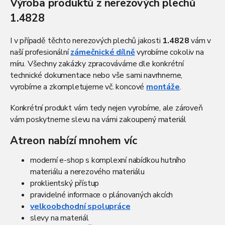
Výroba produktů z nerezových plechů
á
1.4828
d
a
c
I v případě těchto nerezových plechů jakosti
1.4828
vám v
í
naší profesionální
zámečnické dílně
vyrobíme cokoliv na
p
míru. Všechny zakázky zpracováváme dle konkrétní
r
v
technické dokumentace nebo vše sami navrhneme,
k
vyrobíme a zkompletujeme vč. koncové
montáže
.
y
v
Konkrétní produkt vám tedy nejen vyrobíme, ale zároveň
ý
vám poskytneme slevu na vámi zakoupený materiál
p
i
Atreon nabízí mnohem víc
s
u
moderní e-shop s komplexní nabídkou hutního
materiálu a nerezového materiálu
proklientský přístup
pravidelné informace o plánovaných akcích
velkoobchodní spolupráce
slevy na materiál