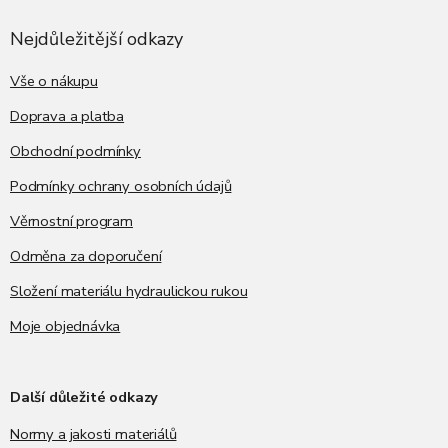
p
a
Nejdůležitější odkazy
t
í
Vše o nákupu
Doprava a platba
Obchodní podmínky
Podmínky ochrany osobních údajů
Věrnostní program
Odměna za doporučení
Složení materiálu hydraulickou rukou
Moje objednávka
Další důležité odkazy
Normy a jakosti materiálů