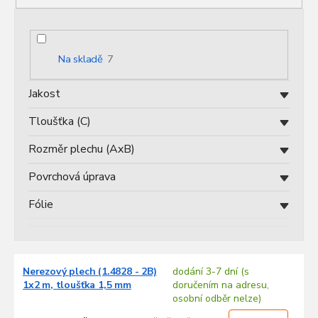
p
r
o
d
Na skladě
7
u
k
Jakost
t
ů
Tloušťka (C)
Rozměr plechu (AxB)
Povrchová úprava
Fólie
V
Nerezový plech (1.4828 - 2B)
dodání 3-7 dní (s
ý
1x2 m, tloušťka 1,5 mm
doručením na adresu,
p
osobní odběr nelze)
i