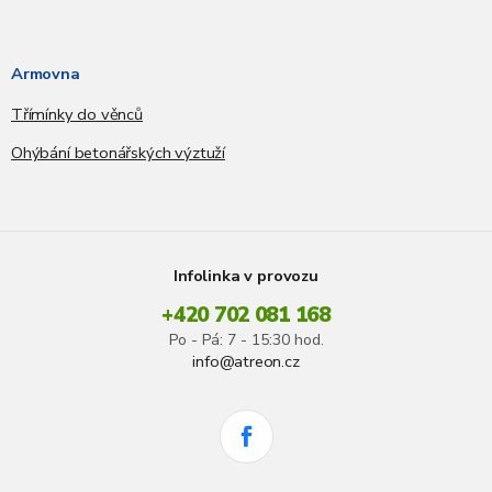
Armovna
Třímínky do věnců
Ohýbání betonářských výztuží
Infolinka v provozu
+420 702 081 168
Po - Pá: 7 - 15:30 hod.
info@atreon.cz