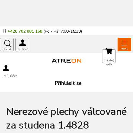
Přejít
na
obsah
+420 702 081 168
NÁKUPNÍ
Prázdný
košík
KOŠÍK
Můj účet
Přihlásit se
Nerezové plechy válcované
za studena 1.4828