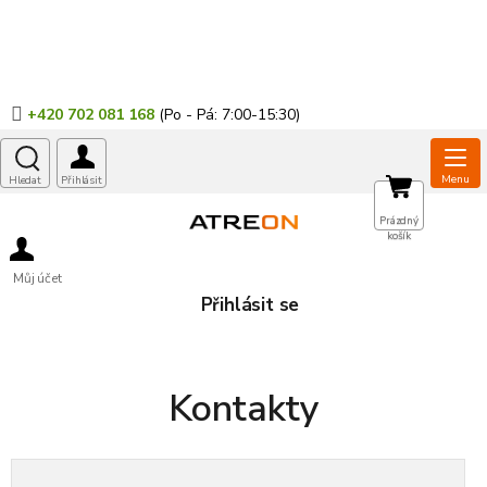
Přejít
na
obsah
+420 702 081 168
NÁKUPNÍ
Prázdný
košík
KOŠÍK
Můj účet
Přihlásit se
Kontakty