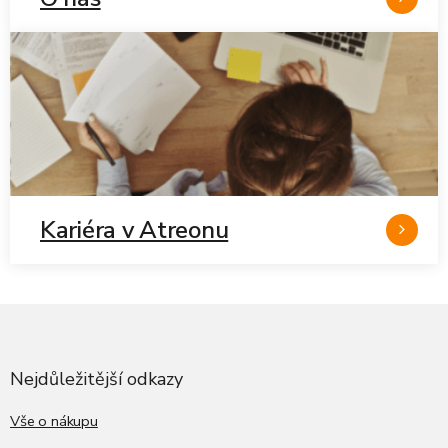
Kariéra v Atreonu
Z
á
p
a
Nejdůležitější odkazy
t
í
Vše o nákupu