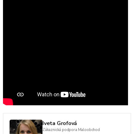
Iveta Grofová
Zákaznická podpora Maloobchod