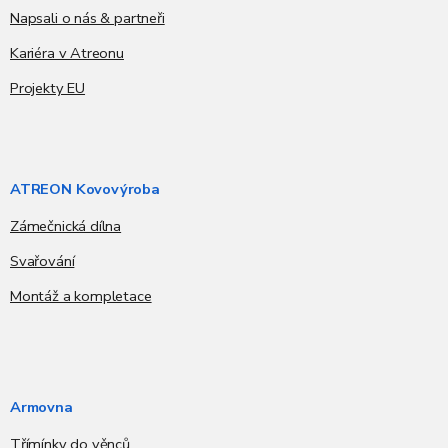
Napsali o nás & partneři
Kariéra v Atreonu
Projekty EU
ATREON Kovovýroba
Zámečnická dílna
Svařování
Montáž a kompletace
Armovna
Třímínky do věnců