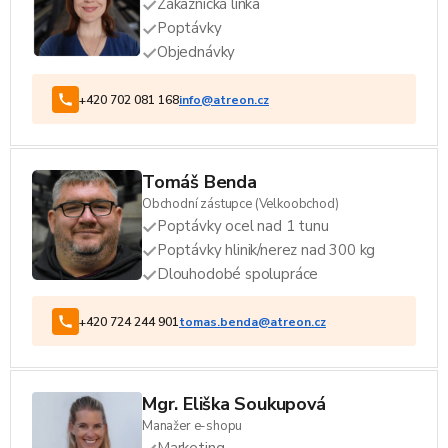
Zákaznická linka
Poptávky
Objednávky
+420 702 081 168
info@atreon.cz
Tomáš Benda
Obchodní zástupce (Velkoobchod)
Poptávky ocel nad 1 tunu
Poptávky hlinik/nerez nad 300 kg
Dlouhodobé spolupráce
+420 724 244 901
tomas.benda@atreon.cz
Mgr. Eliška Soukupová
Manažer e-shopu