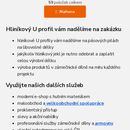
r
59
položek celkem
v
á
l
n
Nahoru
k
á
o
d
v
a
Hliníkový U profil vám nadělíme na zakázku
á
c
n
í
í
hliníkové U profily vám nadělíme na pásových pilách
p
na libovolné délky
r
jakýkoliv hliníkový jekl je nutno odebrat a zaplatit
v
k
celou výrobní délku
y
výroba produktů v zámečnické dílně na míru každého
v
projektu
ý
p
Využijte našich dalších služeb
i
s
moderní e-shop s hutním materiálem
u
maloobchod a
velkoobchodní spolupráce
proklientský přístup
slevy a akční nabídky
profesionální služby zámečnické dílny a
armovny
vlastní autodoprava
po celé ČR