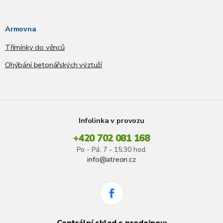
Armovna
Třímínky do věnců
Ohýbání betonářských výztuží
Infolinka v provozu
+420 702 081 168
Po - Pá: 7 - 15:30 hod.
info@atreon.cz
Centrální sklad s prodejnou: