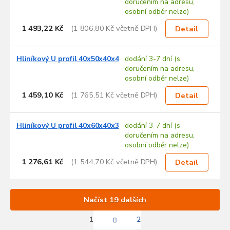
doručením na adresu,
osobní odběr nelze)
1 493,22 Kč
(1 806,80 Kč včetně DPH)
Detail
Hliníkový U profil 40x50x40x4
dodání 3-7 dní (s
doručením na adresu,
osobní odběr nelze)
1 459,10 Kč
(1 765,51 Kč včetně DPH)
Detail
Hliníkový U profil 40x60x40x3
dodání 3-7 dní (s
doručením na adresu,
osobní odběr nelze)
1 276,61 Kč
(1 544,70 Kč včetně DPH)
Detail
Načíst 19 dalších
S
1
2
t
O