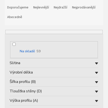
Ř
a
Doporučujeme
Nejlevnější
Nejdražší
Nejprodávanější
z
e
Abecedně
n
í
p
r
o
d
Na skladě
59
u
k
Slitina
t
ů
Výrobní délka
Šířka profilu (B)
Tloušťka stěny (D)
Výška profilu (A)