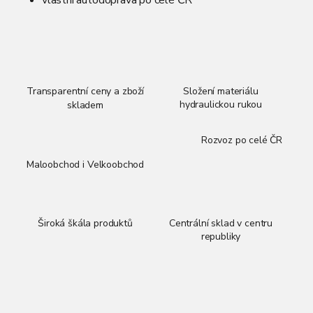
Transparentní ceny a zboží
Složení materiálu
hydraulickou rukou
skladem
Rozvoz po celé ČR
Maloobchod i Velkoobchod
Široká škála produktů
Centrální sklad v centru
republiky
Z
á