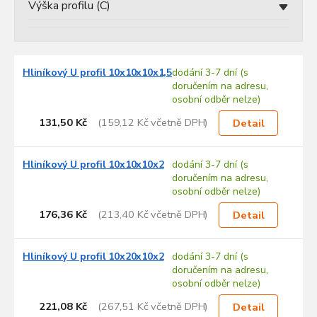
Výška profilu (C)
V
Hliníkový U profil 10x10x10x1,5
dodání 3-7 dní (s
ý
doručením na adresu,
p
osobní odběr nelze)
i
s
131,50 Kč
(159,12 Kč včetně DPH)
Detail
p
r
Hliníkový U profil 10x10x10x2
dodání 3-7 dní (s
o
doručením na adresu,
d
osobní odběr nelze)
u
176,36 Kč
(213,40 Kč včetně DPH)
k
Detail
t
ů
Hliníkový U profil 10x20x10x2
dodání 3-7 dní (s
doručením na adresu,
osobní odběr nelze)
221,08 Kč
(267,51 Kč včetně DPH)
Detail