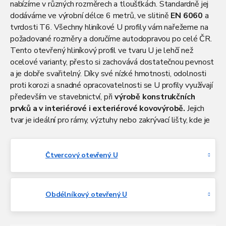
nabízíme v různých rozměrech a tloušťkách. Standardně jej
dodáváme ve výrobní délce 6 metrů, ve slitině
EN 6060
a
tvrdosti T6. Všechny hliníkové U profily vám nařežeme na
požadované rozměry a doručíme autodopravou po celé ČR.
Tento otevřený hliníkový profil ve tvaru U je lehčí než
ocelové varianty, přesto si zachovává dostatečnou pevnost
a je dobře svařitelný. Díky své nízké hmotnosti, odolnosti
proti korozi a snadné opracovatelnosti se U profily využívají
především ve stavebnictví, při
výrobě konstrukčních
prvků a v interiérové i exteriérové kovovýrobě.
Jejich
tvar je ideální pro rámy, výztuhy nebo zakrývací lišty, kde je
potřeba kombinovat funkčnost s jednoduchou montáží.
Výborně se hodí i pro designová řešení díky čistým liniím a
elegantnímu vzhledu. Máte zájem o zakázkovou výrobu z
Čtvercový otevřený U
hliníkových materiálů? Využijte služeb zámečnické dílny
Atreon a nechte si vyrobit přesně to, co potřebujete.
Obdélníkový otevřený U