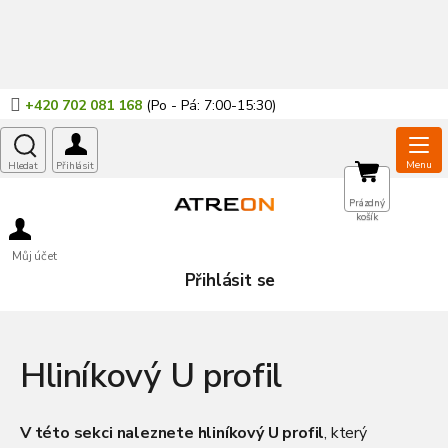
Přejít
na
obsah
+420 702 081 168
NÁKUPNÍ
Prázdný
košík
KOŠÍK
Můj účet
Přihlásit se
Hliníkový U profil
V této sekci naleznete hliníkový U profil
, který