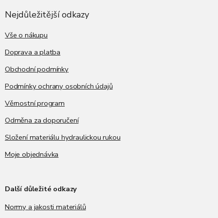
p
a
Nejdůležitější odkazy
t
í
Vše o nákupu
Doprava a platba
Obchodní podmínky
Podmínky ochrany osobních údajů
Věrnostní program
Odměna za doporučení
Složení materiálu hydraulickou rukou
Moje objednávka
Další důležité odkazy
Normy a jakosti materiálů