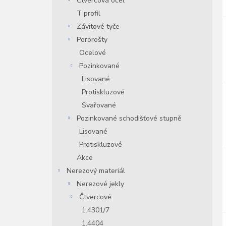
Čtvercová ocel
T profil
Závitové tyče
Pororošty
Ocelové
Pozinkované
Lisované
Protiskluzové
Svařované
Pozinkované schodišťové stupně
Lisované
Protiskluzové
Akce
Nerezový materiál
Nerezové jekly
Čtvercové
1.4301/7
1.4404