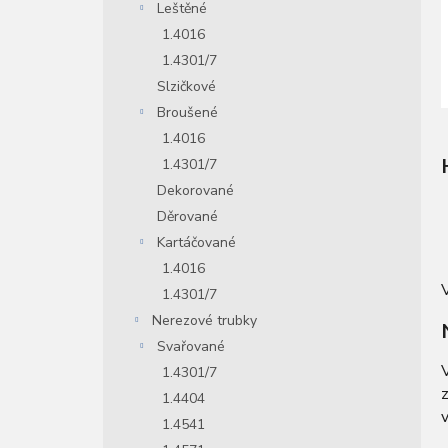
Leštěné
1.4016
1.4301/7
Slzičkové
Broušené
1.4016
1.4301/7
Dekorované
Děrované
Kartáčované
1.4016
V
1.4301/7
Nerezové trubky
Svařované
V
1.4301/7
1.4404
v
1.4541