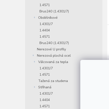
1.4571
Brus240 (1.4301/7)
Obdélníkové
1.4301/7
1.4404
1.4571
Brus240 (1.4301/7)
Nerezové U profily
Nerezová plochá ocel
Válcovaná za tepla
1.4301/7
1.4571
Tažená za studena
Stříhaná
1.4301/7
1.4404
1.4571