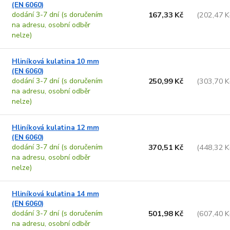
o
k
(EN 6060)
d
t
dodání 3-7 dní (s doručením
167,33 Kč
(202,47 K
u
ů
na adresu, osobní odběr
k
nelze)
t
ů
Hliníková kulatina 10 mm
(EN 6060)
dodání 3-7 dní (s doručením
250,99 Kč
(303,70 K
na adresu, osobní odběr
nelze)
Hliníková kulatina 12 mm
(EN 6060)
dodání 3-7 dní (s doručením
370,51 Kč
(448,32 K
na adresu, osobní odběr
nelze)
Hliníková kulatina 14 mm
(EN 6060)
dodání 3-7 dní (s doručením
501,98 Kč
(607,40 K
na adresu, osobní odběr