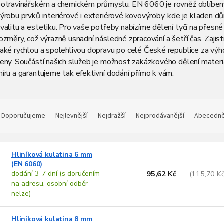
potravinářském a chemickém průmyslu. EN 6060 je rovněž oblíben
ýrobu prvků interiérové i exteriérové kovovýroby, kde je kladen dů
valitu a estetiku. Pro vaše potřeby nabízíme dělení tyčí na přesné
ozměry, což výrazně usnadní následné zpracování a šetří čas. Zajis
také rychlou a spolehlivou dopravu po celé České republice za vý
eny. Součástí našich služeb je možnost zakázkového dělení materi
íru a garantujeme tak efektivní dodání přímo k vám.
Ř
a
Doporučujeme
Nejlevnější
Nejdražší
Nejprodávanější
Abecedn
z
e
V
n
Hliníková kulatina 6 mm
ý
(EN 6060)
p
p
dodání 3-7 dní (s doručením
95,62 Kč
(115,70 K
na adresu, osobní odběr
s
o
nelze)
p
d
u
Hliníková kulatina 8 mm