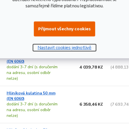
nelze)
samozřejmě řídíme platnou legislativou.
Hliníková kulatina 35 mm
(EN 6060)
Přijmout všechny cookies
dodání 3-7 dní (s doručením
3 083,62 Kč
(3 731,18
na adresu, osobní odběr
nelze)
Nastavit cookies jednotlivě
Hliníková kulatina 40 mm
(EN 6060)
dodání 3-7 dní (s doručením
4 039,78 Kč
(4 888,13
na adresu, osobní odběr
nelze)
Hliníková kulatina 50 mm
(EN 6060)
dodání 3-7 dní (s doručením
6 358,46 Kč
(7 693,74
na adresu, osobní odběr
nelze)