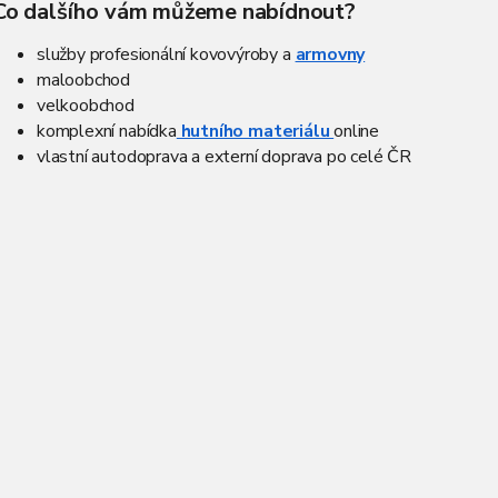
Co dalšího vám můžeme nabídnout?
s
u
služby profesionální kovovýroby a
armovny
maloobchod
velkoobchod
komplexní nabídka
hutního materiálu
online
vlastní autodoprava a externí doprava po celé ČR