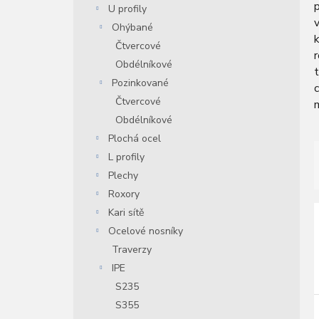
U profily
n
v
í
Ohýbané
k
p
Čtvercové
r
a
Obdélníkové
n
Pozinkované
c
e
Čtvercové
m
l
Obdélníkové
Plochá ocel
L profily
Plechy
Roxory
Kari sítě
í
Ocelové nosníky
Traverzy
i
r
IPE
S235
r
S355