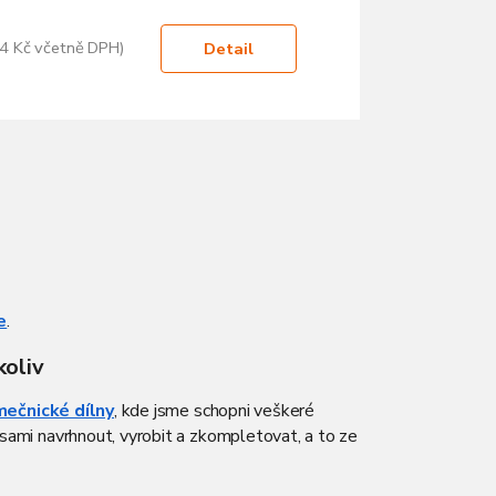
4 Kč včetně DPH)
Detail
e
.
koliv
ečnické dílny
, kde
jsme
schopni veškeré
ami navrhnout, vyrobit a zkompletovat, a to ze