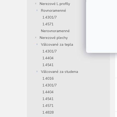
Nerezové L profily
Rovnoramenné
1.4301/7
1.4571
Nerovnoramenné
Nerezové plechy
Válcované za tepla
1.4301/7
1.4404
1.4541
Válcované za studena
1.4016
1.4301/7
1.4404
1.4541
1.4571
1.4828