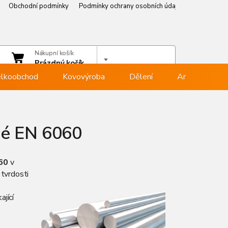
Obchodní podmínky
Podmínky ochrany osobních údajů
Věrnostní p
čet
Nákupní košík
hlásit se
Prázdný košík
lkoobchod
Kovovýroba
Dělení
Armovna
ané EN 6060
060
v
 tvrdosti
ající