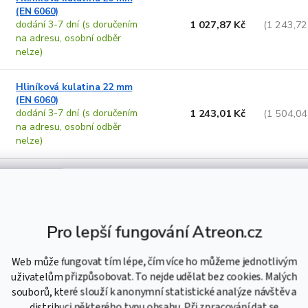
(EN 6060)
dodání 3-7 dní (s doručením
1 027,87 Kč
(1 243,72
na adresu, osobní odběr
nelze)
Hliníková kulatina 22 mm
(EN 6060)
dodání 3-7 dní (s doručením
1 243,01 Kč
(1 504,04
na adresu, osobní odběr
nelze)
Hliníková kulatina 25 mm
(EN 6060)
dodání 3-7 dní (s doručením
1 589,62 Kč
(1 923,44
na adresu, osobní odběr
Pro lepší fungování Atreon.cz
nelze)
Web může fungovat tím lépe, čím více ho můžeme jednotlivým
Hliníková kulatina 30 mm
uživatelům přizpůsobovat. To nejde udělat bez cookies. Malých
(EN 6060)
dodání 3-7 dní (s doručením
2 390,40 Kč
(2 892,38
souborů, které slouží k anonymní statistické analýze návštěv a
na adresu, osobní odběr
distribuci některého typu obsahu. Při zpracování dat se