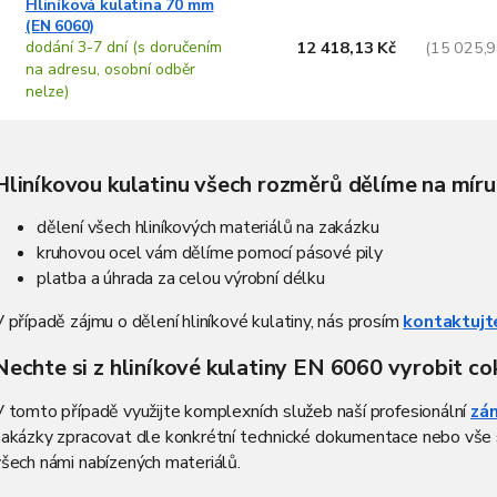
Hliníková kulatina 70 mm
(EN 6060)
dodání 3-7 dní (s doručením
12 418,13 Kč
(15 025,9
na adresu, osobní odběr
nelze)
O
v
Hliníkovou kulatinu všech rozměrů dělíme na míru
l
á
dělení všech hliníkových materiálů na zakázku
d
a
kruhovou ocel vám dělíme pomocí pásové pily
c
platba a úhrada za celou výrobní délku
í
p
 případě zájmu o dělení hliníkové kulatiny, nás prosím
kontaktujt
r
v
Nechte si z hliníkové kulatiny EN 6060 vyrobit co
k
y
 tomto případě využijte komplexních služeb naší profesionální
zám
v
zakázky zpracovat dle konkrétní technické dokumentace nebo vše s
ý
šech námi nabízených materiálů.
p
i