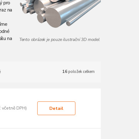
ý pro
raz na
tíme
hodné
álu na
ě
16
položek celkem
č včetně DPH)
Detail