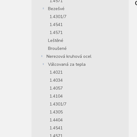
1.4571
Bezešvé
1.4301/7
1.4541
1.4571
Leštěné
Broušené
Nerezová kruhová ocel
Válcovaná za tepla
1.4021
1.4034
1.4057
1.4104
1.4301/7
1.4305
1.4404
1.4541
1.4571