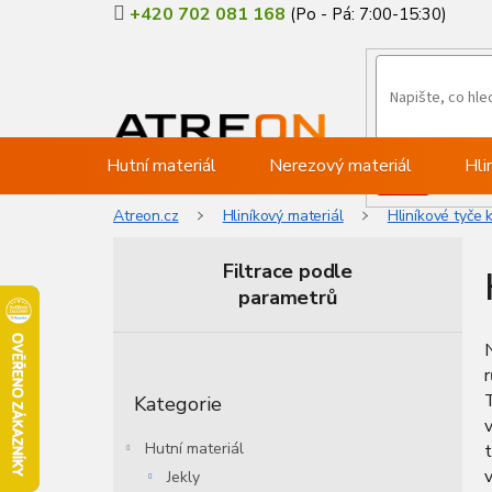
Přejít
+420 702 081 168
na
obsah
Hutní materiál
Nerezový materiál
Hli
Atreon.cz
Hliníkový materiál
Hliníkové tyče 
Filtrace podle
parametrů
P
o
Přeskočit
s
Kategorie
kategorie
t
v
r
Hutní materiál
t
a
Jekly
n