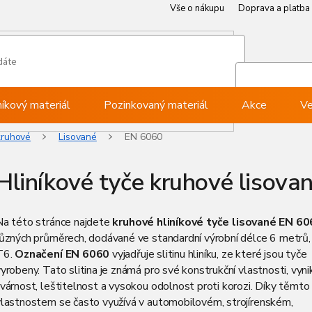
Vše o nákupu
Doprava a platba
Můj ú
Při
níkový materiál
Pozinkovaný materiál
Akce
Ve
kruhové
Lisované
EN 6060
Hliníkové tyče kruhové lisov
Na této stránce najdete
kruhové hliníkové tyče lisované EN 6
různých průměrech, dodávané ve standardní výrobní délce 6 metrů,
T6.
Označení EN 6060
vyjadřuje slitinu hliníku, ze které jsou tyče
yrobeny. Tato slitina je známá pro své konstrukční vlastnosti, vynik
várnost, leštitelnost a vysokou odolnost proti korozi. Díky těmto
vlastnostem se často využívá v automobilovém, strojírenském,