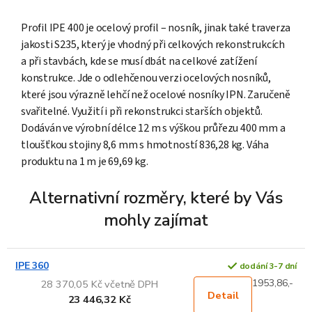
Profil IPE 400 je ocelový profil – nosník, jinak také traverza
jakosti S235, který je vhodný při celkových rekonstrukcích
a při stavbách, kde se musí dbát na celkové zatížení
konstrukce. Jde o odlehčenou verzi ocelových nosníků,
které jsou výrazně lehčí než ocelové nosníky IPN. Zaručeně
svařitelné. Využití i při rekonstrukci starších objektů.
Dodáván ve výrobní délce 12 m s výškou průřezu 400 mm a
tloušťkou stojiny 8,6 mm s hmotností 836,28 kg. Váha
produktu na 1 m je 69,69 kg.
Alternativní rozměry, které by Vás
mohly zajímat
IPE 360
dodání 3-7 dní
1953,86,-
28 370,05 Kč včetně DPH
Detail
23 446,32 Kč