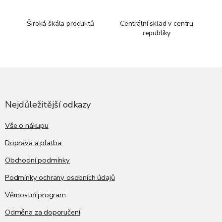
Široká škála produktů
Centrální sklad v centru
republiky
Z
á
p
a
Nejdůležitější odkazy
t
í
Vše o nákupu
Doprava a platba
Obchodní podmínky
Podmínky ochrany osobních údajů
Věrnostní program
Odměna za doporučení