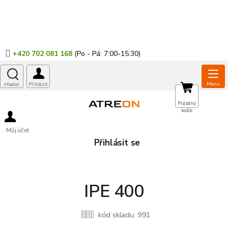
Přejít
na
obsah
+420 702 081 168
NÁKUPNÍ
Prázdný
košík
KOŠÍK
Můj účet
Přihlásit se
IPE 400
kód skladu:
991