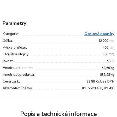
Parametry
Ocelové nosníky
Kategorie
:
12 000 mm
Délka
:
400 mm
Výška průřezu
:
8,6 mm
Tloušťka stojiny
:
S235
Jakost
:
69,69 kg
Hmotnost na metr
:
836,28 kg
Hmotnost produktu
:
33,88 Kč bez DPH
Cena za kg
:
IPE profil 400, IPE400
Alternativní názvy
:
Popis a technické informace