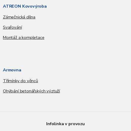
ATREON Kovovýroba
Zámečnická dílna
Svařování
Montáž a kompletace
Armovna
Třímínky do věnců
Ohýbání betonářských výztuží
Infolinka v provozu