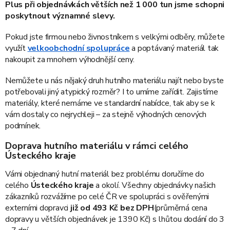
Plus při objednávkách větších než 1 000 tun jsme schopni
poskytnout významné slevy.
Pokud jste firmou nebo živnostníkem s velkými odběry, můžete
využít
velkoobchodní spolupráce
a poptávaný materiál tak
nakoupit za mnohem výhodnější ceny.
Nemůžete u nás nějaký druh hutního materiálu najít nebo byste
potřebovali jiný atypický rozměr? I to umíme zařídit. Zajistíme
materiály, které nemáme ve standardní nabídce, tak aby se k
vám dostaly co nejrychleji – za stejně výhodných cenových
podmínek.
Doprava hutního materiálu v rámci celého
Ústeckého kraje
Vámi objednaný hutní materiál bez problému doručíme do
celého
Ústeckého kraje
a okolí. Všechny objednávky našich
zákazníků rozvážíme po celé ČR ve spolupráci s ověřenými
externími dopravci
již od 493 Kč
bez DPH
(průměrná cena
dopravy u větších objednávek je 1390 Kč) s lhůtou dodání do 3