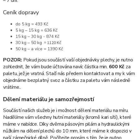
– 7 dní.
Ceník dopravy
do 5 kg = 493 Kč
5 kg – 15 kg = 636 Kč
15 kg – 30 kg - 874 Kč
30 kg – 50 kg
= 1120 Kč
50 kg – a více = 1390 Kč
POZOR:
Pokud jsou součástí vaší objednávky plechy, je nutno
zohlednit, že vám bude účtována navíc částka min.
60
0 Kč
za
paletu, jež je vratná. Stačí nás předem kontaktovat a my k vám
objednáme bezplatný svoz a částku za paletu vám následně
vrátíme..
Dělení materiálu je samozřejmostí
Součástí našich služeb je i možnost dělení materiálu na míru.
Nadělíme
vám všechny hutní materiály (kromě kari sítí), které
máme v nabídce
. Díky dvěma pásovým pilám a hydraulickými
nůžkám na dělení plechů do 10 mm, které máme k dispozici v
naší zámečnické dílně. Počítejte prosím s tím, že je nutno