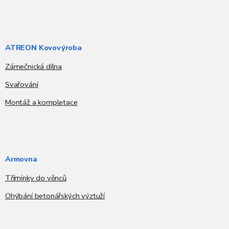
ATREON Kovovýroba
Zámečnická dílna
Svařování
Montáž a kompletace
Armovna
Třímínky do věnců
Ohýbání betonářských výztuží