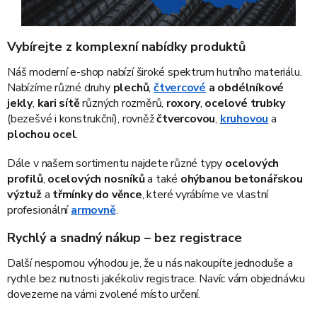
Vybírejte z komplexní nabídky produktů
Náš moderní e-shop nabízí široké spektrum hutního materiálu.
Nabízíme různé druhy
plechů
,
čtvercové
a obdélníkové
jekly
,
kari sítě
různých rozměrů,
roxory
,
ocelové trubky
(bezešvé i konstrukční), rovněž
čtvercovou
,
kruhovou
a
plochou ocel
.
Dále v našem sortimentu najdete různé typy
ocelových
profilů
,
ocelových nosníků
a také
ohýbanou betonářskou
výztuž
a
třmínky do věnce
, které vyrábíme ve vlastní
profesionální
armovně
.
Rychlý a snadný nákup – bez registrace
Další nespornou výhodou je, že u nás nakoupíte jednoduše a
rychle bez nutnosti jakékoliv registrace. Navíc vám objednávku
dovezeme na vámi zvolené místo určení.