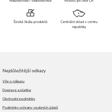
Maloobchod i Velkoobchod
Rozvoz po celé ČR
Široká škála produktů
Centrální sklad v centru
republiky
Z
á
p
a
Nejdůležitější odkazy
t
í
Vše o nákupu
Doprava a platba
Obchodní podmínky
Podmínky ochrany osobních údajů