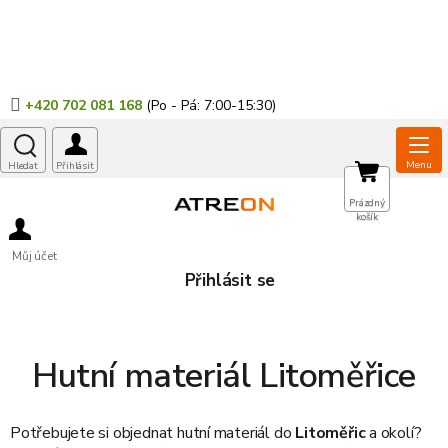
Přejít
na
obsah
+420 702 081 168
NÁKUPNÍ
Prázdný
košík
KOŠÍK
Můj účet
Přihlásit se
Hutní materiál Litoměřice
Potřebujete si objednat
hutní materiál
do
Litoměřic
a okolí?