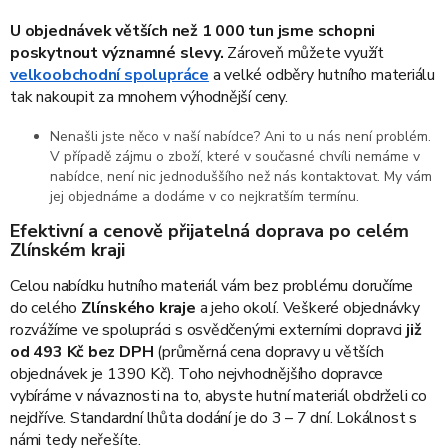
U objednávek větších než 1 000 tun jsme schopni
poskytnout významné slevy.
Zároveň můžete využít
velkoobchodní spolupráce
a velké odběry hutního materiálu
tak nakoupit za mnohem výhodnější ceny.
Nenašli jste něco v naší nabídce? Ani to u nás není problém.
V případě zájmu o zboží, které v současné chvíli nemáme v
nabídce, není nic jednoduššího než nás kontaktovat. My vám
jej objednáme a dodáme v co nejkratším termínu.
Efektivní a cenově přijatelná doprava po celém
Zlínském kraji
Celou nabídku hutního materiál vám bez problému doručíme
do celého
Zlínského kraje
a jeho okolí. Veškeré objednávky
rozvážíme ve spolupráci s osvědčenými externími dopravci
již
od 493 Kč bez DPH
(průměrná cena dopravy u větších
objednávek je 1390 Kč). Toho nejvhodnějšího dopravce
vybíráme v návaznosti na to, abyste hutní materiál obdrželi co
nejdříve. Standardní lhůta dodání je do 3 – 7 dní. Lokálnost s
námi tedy neřešíte.