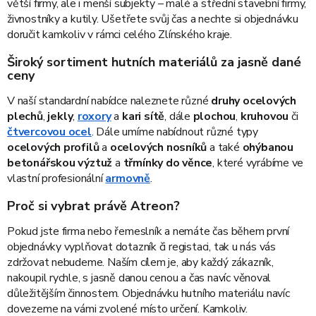
větší firmy, ale i menší subjekty – malé a střední stavební firmy,
živnostníky a kutily. Ušetřete svůj čas a nechte si objednávku
doručit kamkoliv v rámci celého
Zlínského kraje
.
Široký sortiment hutních materiálů za jasně dané
ceny
V naší standardní nabídce naleznete různé
druhy ocelových
plechů
,
jekly
,
roxory
a
kari sítě
, dále
plochou
,
kruhovou
či
čtvercovou ocel
. Dále umíme nabídnout různé typy
ocelových profilů
a
ocelových nosníků
a také
ohýbanou
betonářskou výztuž
a
třmínky do věnce
, které vyrábíme ve
vlastní profesionální
armovně
.
Proč si vybrat právě Atreon?
Pokud jste firma nebo řemeslník a nemáte čas během první
objednávky vyplňovat dotazník či registaci, tak u nás vás
zdržovat nebudeme. Naším cílem je, aby každý zákazník,
nakoupil rychle, s jasně danou cenou a čas navíc věnoval
důležitějším činnostem. Objednávku hutního materiálu navíc
dovezeme na vámi zvolené místo určení. Kamkoliv.