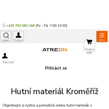
Přejít
na
obsah
+420 702 081 168
NÁKUPNÍ
Prázdný
košík
KOŠÍK
Můj účet
Přihlásit se
Hutní materiál Kroměříž
Objednejte si rychle a pohodlně online
hutní materiál
v