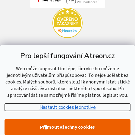
Pro lepší fungování Atreon.cz
Web může fungovat tím lépe, čím více ho můžeme
jednotlivým uživatelům přizpůsobovat. To nejde udělat bez
cookies. Malých souborů, které slouží k anonymní statistické
analýze návštěv a distribuci některého typu obsahu. Při
zpracování dat se samozřejmě řídíme platnou legislativou.
Nastavit cookies jednotlivě
Vytvořil Shoptet
Přijmout všechny cookies
Copyright 2026
Atreon - Hutní materiál
. Všechna práva vyhrazena.