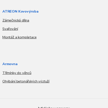
ATREON Kovovýroba
Zámečnická dílna
Svařování
Montáž a kompletace
Armovna
Třímínky do věnců
Ohýbání betonářských výztuží