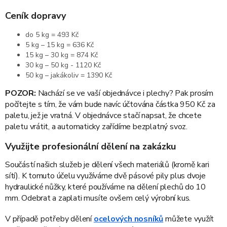
Ceník dopravy
do 5 kg = 493 Kč
5 kg – 15 kg = 636 Kč
15 kg – 30 kg = 874 Kč
30 kg – 50 kg - 1120 Kč
50 kg – jakákoliv = 1390 Kč
POZOR:
Nachází se ve vaší objednávce i plechy? Pak prosím
počítejte s tím, že vám bude navíc účtována částka 950 Kč za
paletu, jež je vratná. V objednávce stačí napsat, že chcete
paletu vrátit, a automaticky zařídíme bezplatný svoz.
Využijte profesionální dělení na zakázku
Součástí našich služeb je dělení všech materiálů
(kromě kari
sítí). K tomuto účelu využíváme dvě pásové pily plus dvoje
hydraulické nůžky, které používáme na dělení plechů do 10
mm. Odebrat a zaplati musíte ovšem celý výrobní kus.
V případě potřeby dělení
ocelových nosníků
můžete využít