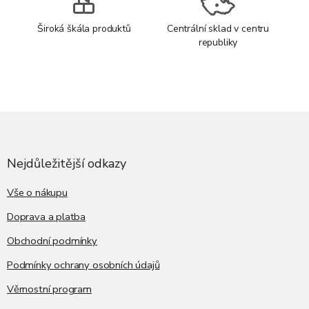
Široká škála produktů
Centrální sklad v centru
republiky
Z
á
p
a
Nejdůležitější odkazy
t
í
Vše o nákupu
Doprava a platba
Obchodní podmínky
Podmínky ochrany osobních údajů
Věrnostní program