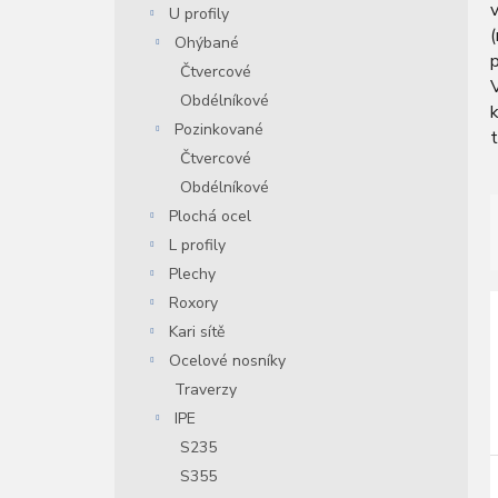
U profily
n
í
Ohýbané
p
p
Čtvercové
a
Obdélníkové
k
n
Pozinkované
t
e
Čtvercové
l
Obdélníkové
Plochá ocel
L profily
Plechy
Roxory
í
Kari sítě
Ocelové nosníky
i
r
Traverzy
IPE
r
S235
S355