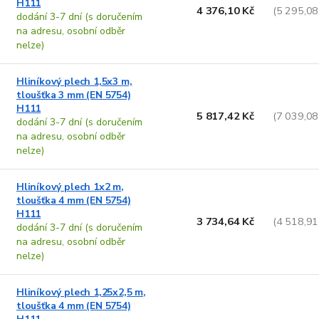
H111
4 376,10 Kč
(5 295,08
dodání 3-7 dní (s doručením
na adresu, osobní odběr
nelze)
Hliníkový plech 1,5x3 m,
tloušťka 3 mm (EN 5754)
H111
5 817,42 Kč
(7 039,08
dodání 3-7 dní (s doručením
na adresu, osobní odběr
nelze)
Hliníkový plech 1x2 m,
tloušťka 4 mm (EN 5754)
H111
3 734,64 Kč
(4 518,91
dodání 3-7 dní (s doručením
na adresu, osobní odběr
nelze)
Hliníkový plech 1,25x2,5 m,
tloušťka 4 mm (EN 5754)