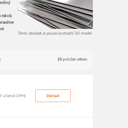
evněný
nikoli.
pravíme
ní
ě
25
položek celkem
č včetně DPH)
Detail