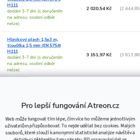
H111
2 020,54 Kč
(2 444,85
dodání 3-7 dní (s doručením
na adresu, osobní odběr
nelze)
Hliníkový plech 1,5x3 m,
tloušťka 1,5 mm (EN 5754)
H111
3 151,97 Kč
(3 813,88
dodání 3-7 dní (s doručením
na adresu, osobní odběr
nelze)
Hliníkový plech 1x2 m,
tloušťka 2 mm (EN 5754)
H111
1 723,68 Kč
(2 085,65
Pro lepší fungování Atreon.cz
dodání 3-7 dní (s doručením
na adresu, osobní odběr
nelze)
Web může fungovat tím lépe, čím více ho můžeme jednotlivým
uživatelům přizpůsobovat. To nejde udělat bez cookies. Malých
Hliníkový plech 1,25x2,5 m,
souborů, které slouží k anonymní statistické analýze návštěv a
tloušťka 2 mm (EN 5754)
distribuci některého typu obsahu. Při zpracování dat se