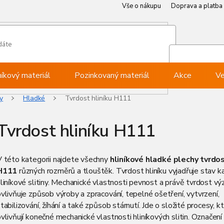
Vše o nákupu
Doprava a platba
Můj ú
Při
níkový materiál
Pozinkovaný materiál
Akce
Ve
y
Hladké
Tvrdost hliníku H111
Tvrdost hliníku H111
V této kategorii najdete všechny
hliníkové hladké plechy tvrdos
H111
různých rozměrů a tlouštěk. Tvrdost hliníku vyjadřuje stav k
liníkové slitiny. Mechanické vlastnosti pevnost a právě tvrdost v
vlivňuje způsob výroby a zpracování, tepelné ošetření, vytvrzení,
tabilizování, žíhání a také způsob stárnutí. Jde o složité procesy, k
vlivňují konečné mechanické vlastnosti hliníkových slitin. Označe