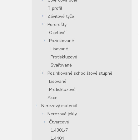
Čtvercová ocel
T profil
Závitové tyče
Pororošty
Ocelové
Pozinkované
Lisované
Protiskluzové
Svařované
Pozinkované schodišťové stupně
Lisované
Protiskluzové
Akce
Nerezový materiál
Nerezové jekly
Čtvercové
1.4301/7
1.4404