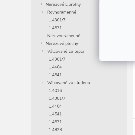
Nerezové L profily
Rovnoramenné
1.4301/7
1.4571
Nerovnoramenné
Nerezové plechy
Válcované za tepla
1.4301/7
1.4404
1.4541
Válcované za studena
1.4016
1.4301/7
1.4404
1.4541
1.4571
1.4828