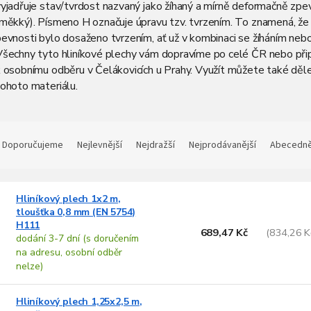
vyjadřuje stav/tvrdost nazvaný jako žíhaný a mírně deformačně zp
(měkký). Písmeno H označuje úpravu tzv. tvrzením. To znamená, že
evnosti bylo dosaženo tvrzením, ať už v kombinaci se žíháním nebo 
Všechny tyto hliníkové plechy vám dopravíme po celé ČR nebo při
 osobnímu odběru v Čelákovicích u Prahy. Využít můžete také děle
ohoto materiálu.
Ř
a
Doporučujeme
Nejlevnější
Nejdražší
Nejprodávanější
Abecedn
z
e
V
n
Hliníkový plech 1x2 m,
ý
tloušťka 0,8 mm (EN 5754)
p
p
H111
689,47 Kč
(834,26 K
dodání 3-7 dní (s doručením
s
o
na adresu, osobní odběr
p
d
nelze)
u
o
k
Hliníkový plech 1,25x2,5 m,
d