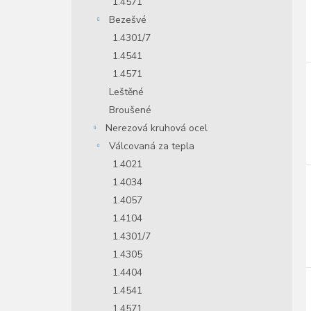
1.4571
Bezešvé
1.4301/7
1.4541
1.4571
Leštěné
Broušené
Nerezová kruhová ocel
Válcovaná za tepla
1.4021
1.4034
1.4057
1.4104
1.4301/7
1.4305
1.4404
1.4541
1.4571