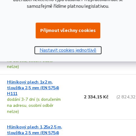
H111
samozřejmě řídíme platnou legislativou.
2 694,05 Kč
(3 259,80
dodání 3-7 dní (s doručením
na adresu, osobní odběr
nelze)
Přijmout všechny cookies
Hliníkový plech 1,5x3 m,
tloušťka 2 mm (EN 5754)
H111
Nastavit cookies jednotlivě
3 878,28 Kč
(4 692,72
dodání 3-7 dní (s doručením
na adresu, osobní odběr
nelze)
Hliníkový plech 1x2 m,
tloušťka 2,5 mm (EN 5754)
H111
2 334,15 Kč
(2 824,32
dodání 3-7 dní (s doručením
na adresu, osobní odběr
nelze)
Hliníkový plech 1,25x2,5 m,
tloušťka 2,5 mm (EN 5754)