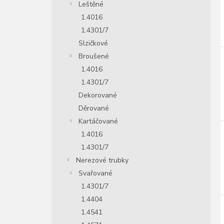
Leštěné
1.4016
1.4301/7
Slzičkové
Broušené
1.4016
1.4301/7
Dekorované
Děrované
Kartáčované
1.4016
1.4301/7
Nerezové trubky
Svařované
1.4301/7
1.4404
1.4541