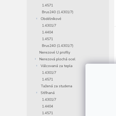
1.4571
Brus240 (1.4301/7)
Obdélníkové
1.4301/7
1.4404
1.4571
Brus240 (1.4301/7)
Nerezové U profily
Nerezová plochá ocel
Válcovaná za tepla
1.4301/7
1.4571
Tažená za studena
Stříhaná
1.4301/7
1.4404
1.4571