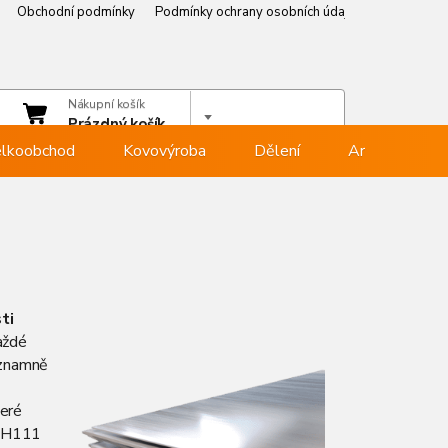
Obchodní podmínky
Podmínky ochrany osobních údajů
Věrnostní p
čet
Nákupní košík
hlásit se
Prázdný košík
lkoobchod
Kovovýroba
Dělení
Armovna
ti
aždé
ýznamně
teré
ní H111