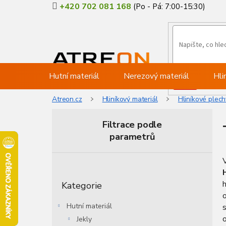
Přejít
+420 702 081 168
na
obsah
Hutní materiál
Nerezový materiál
Hli
Atreon.cz
Hliníkový materiál
Hliníkové plech
Filtrace podle
parametrů
P
o
Přeskočit
s
h
Kategorie
kategorie
t
o
r
Hutní materiál
s
a
o
Jekly
n