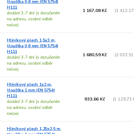
t
tloušťka 0,8 mm (EN 5754)
u
ů
H111
1 167,08 Kč
(1 412,17
k
dodání 3-7 dní (s doručením
t
na adresu, osobní odběr
ů
nelze)
Hliníkový plech 1,5x3 m,
tloušťka 0,8 mm (EN 5754)
H111
1 680,59 Kč
(2 033,51
dodání 3-7 dní (s doručením
na adresu, osobní odběr
nelze)
Hliníkový plech 1x2 m,
tloušťka 1 mm (EN 5754)
H111
933,66 Kč
(1 129,73 
dodání 3-7 dní (s doručením
na adresu, osobní odběr
nelze)
Hliníkový plech 1,25x2,5 m,