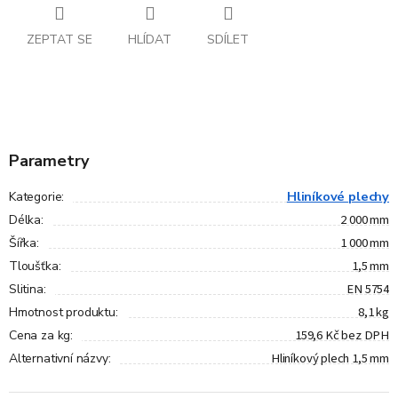
ZEPTAT SE
HLÍDAT
SDÍLET
Parametry
Hliníkové plechy
Kategorie
:
2 000 mm
Délka
:
1 000 mm
Šířka
:
1,5 mm
Tloušťka
:
EN 5754
Slitina
:
8,1 kg
Hmotnost produktu
:
159,6 Kč bez DPH
Cena za kg
:
Hliníkový plech 1,5 mm
Alternativní názvy
: