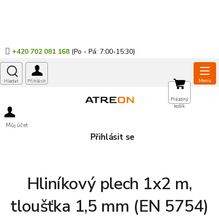
Přejít
na
obsah
+420 702 081 168
NÁKUPNÍ
Prázdný
košík
KOŠÍK
Můj účet
Přihlásit se
Hliníkový plech 1x2 m,
tloušťka 1,5 mm (EN 5754)