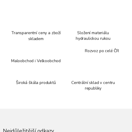
Transparentní ceny a zboží
Složení materiálu
hydraulickou rukou
skladem
Rozvoz po celé ČR
Maloobchod i Velkoobchod
Široká škála produktů
Centrální sklad v centru
republiky
Z
á
p
a
Nejdůležitější odkazy