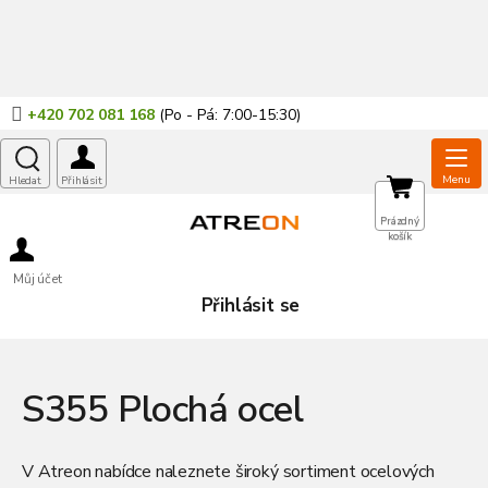
Přejít
na
obsah
+420 702 081 168
NÁKUPNÍ
Prázdný
košík
KOŠÍK
Můj účet
Přihlásit se
S355 Plochá ocel
V Atreon nabídce naleznete široký sortiment ocelových