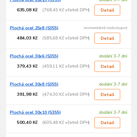
p
r
635,08 Kč
(768,45 Kč včetně DPH)
Detail
o
d
u
Plochá ocel 25x8 (S355)
momentálně nedostupné
k
484,03 Kč
(585,68 Kč včetně DPH)
Detail
t
ů
Plochá ocel 30x6 (S355)
dodání 3-7 dní
379,43 Kč
(459,11 Kč včetně DPH)
Detail
Plochá ocel 30x8 (S355)
dodání 3-7 dní
391,98 Kč
(474,30 Kč včetně DPH)
Detail
Plochá ocel 30x10 (S355)
dodání 3-7 dní
500,40 Kč
(605,48 Kč včetně DPH)
Detail