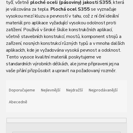
tyčí, včetně
ploché oceli (pásoviny) jakosti S355
, která
je válcována za tepla.
Plochá ocel S355
se vyznačuje
vysokou mezí kluzu a pevností v tahu, což z ní činí ideální
materiál pro aplikace vyžadující vysokou odolnost proti
zatížení. Používá v široké škále konstrukčních aplikací,
včetně stavebních konstrukcí, mostů, komponent strojů a
zařízení, nosných konstrukcí různých typů a v mnoha dalších
aplikacích, kde je vyžadována vysoká pevnost a odolnost.
Tento vysoce kvalitní materiál poskytujeme ve
standardních výrobních délkách, ale jsme připraveni jej na
vaše přání přizpůsobit a upravit na požadovaný rozměr.
Nabízíme možnost osobního vyzvednutí v našem centrálním
Ř
krytém skladu v Čelákovicích nedaleko Prahy, stejně jako
a
Doporučujeme
Nejlevnější
Nejdražší
Nejprodávanější
pohodlnou dopravu po celé České republice.
z
e
Abecedně
n
í
p
r