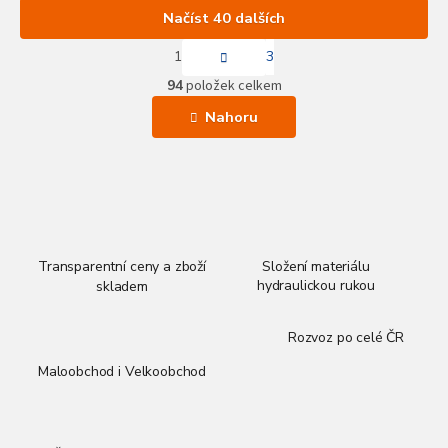
Načíst 40 dalších
S
1
3
t
O
r
94
položek celkem
v
á
l
n
Nahoru
k
á
o
d
v
a
á
c
n
í
í
p
r
v
Transparentní ceny a zboží
Složení materiálu
k
hydraulickou rukou
skladem
y
v
Rozvoz po celé ČR
ý
p
Maloobchod i Velkoobchod
i
s
u