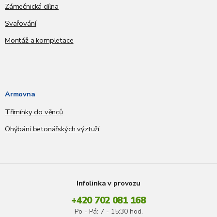
Zámečnická dílna
Svařování
Montáž a kompletace
Armovna
Třímínky do věnců
Ohýbání betonářských výztuží
Infolinka v provozu
+420 702 081 168
Po - Pá: 7 - 15:30 hod.