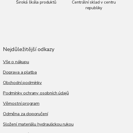
Široká škála produktů
Centrální sklad v centru
republiky
Z
á
p
a
Nejdůležitější odkazy
t
í
Vše o nákupu
Doprava a platba
Obchodní podmínky
Podmínky ochrany osobních údajů
Věrnostní program
Odměna za doporučení
Složení materiálu hydraulickou rukou