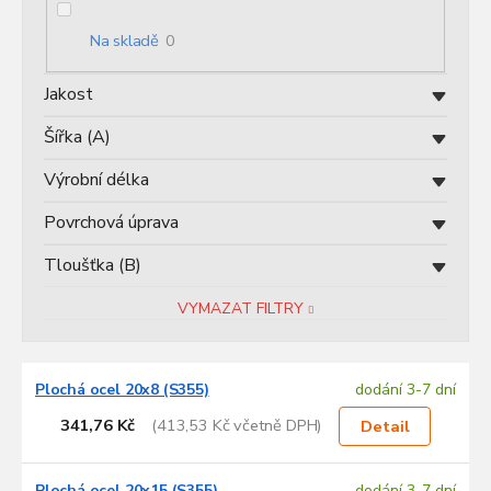
o
d
Na skladě
0
u
k
Jakost
t
ů
Šířka (A)
Výrobní délka
Povrchová úprava
Tloušťka (B)
VYMAZAT FILTRY
V
Plochá ocel 20x8 (S355)
dodání 3-7 dní
ý
p
341,76 Kč
(413,53 Kč včetně DPH)
Detail
i
s
Plochá ocel 20x15 (S355)
dodání 3-7 dní