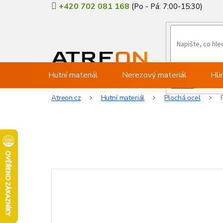
Přejít
+420 702 081 168
na
obsah
Hutní materiál
Nerezový materiál
Hli
Atreon.cz
Hutní materiál
Plochá ocel