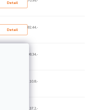
70,95,-
Detail
82,44,-
Detail
98,34,-
Detail
110,8,-
Detail
137,2,-