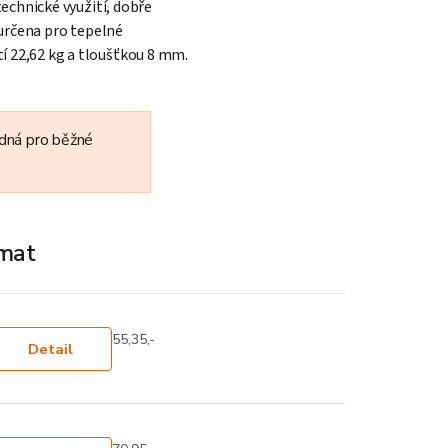
technické využití, dobře
 určena pro tepelné
í 22,62 kg a tloušťkou 8 mm.
odná pro běžné
ímat
55,35,-
Detail