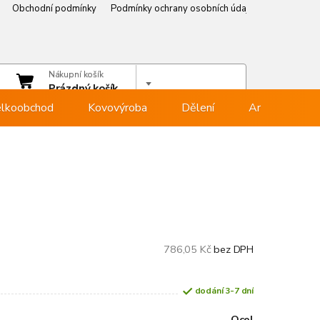
Obchodní podmínky
Podmínky ochrany osobních údajů
Věrnostní p
čet
Nákupní košík
hlásit se
Prázdný košík
lkoobchod
Kovovýroba
Dělení
Armovna
786,05 Kč
bez DPH
dodání 3-7 dní
Ocel