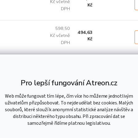
Kč včetně
Kč
DPH
598,50
494,63
Kč včetně
Kč
DPH
713,97
590,06
Kč včetně
Kč
DPH
Pro lepší fungování Atreon.cz
Web může fungovat tím lépe, čím více ho můžeme jednotlivým
804,41
664,80
uživatelům přizpůsobovat. To nejde udělat bez cookies. Malých
Kč včetně
Kč
souborů, které slouží k anonymní statistické analýze návštěv a
DPH
distribuci některého typu obsahu. Při zpracování dat se
samozřejmě řídíme platnou legislativou.
996,08
823,21
Kč včetně