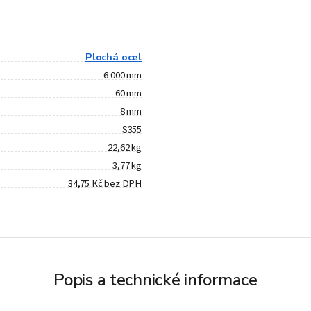
Plochá ocel
6 000 mm
60 mm
8 mm
S355
22,62 kg
3,77 kg
34,75 Kč bez DPH
Popis a technické informace