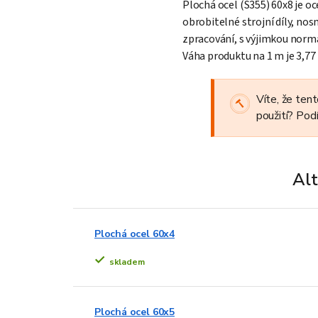
Plochá ocel (S355) 60x8 je oc
obrobitelné strojní díly, nos
zpracování, s výjimkou norm
Váha produktu na 1 m je 3,77 
Víte, že ten
použití? Pod
Alt
Plochá ocel 60x4
skladem
Plochá ocel 60x5