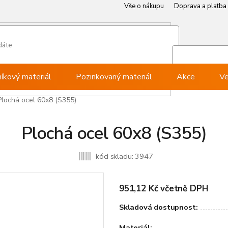
Vše o nákupu
Doprava a platba
Můj ú
Při
níkový materiál
Pozinkovaný materiál
Akce
Ve
Plochá ocel 60x8 (S355)
Plochá ocel 60x8 (S355)
kód skladu:
3947
951,12 Kč včetně DPH
Skladová dostupnost:
Materiál: