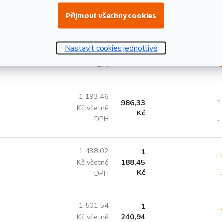
Kč
DPH
Přijmout všechny cookies
1 255,97
1
Nastavit cookies jednotlivě
Kč včetně
037,99
Kč
DPH
1 193,46
986,33
Kč včetně
Kč
DPH
1 438,02
1
Kč včetně
188,45
Kč
DPH
1 501,54
1
Kč včetně
240,94