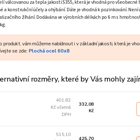
elí válcovanou za tepla jakosti S355, která je vhodná pro všeobecné 
né a konstrukční účely a ohýbání. Dále je vhodná k pozinkování. Není
alizačního žíhání. Dodávána ve výrobních délkách po 6 m s hmotnost
kg.
to produkt, vám můžeme nabídnout i v základní jakosti, která je vh
ívejte se zde:
Plochá ocel 60x8
ernativní rozměry, které by Vás mohly zaj
401,82
332,08
Kč včetně
Kč
DPH
515,10
425,70