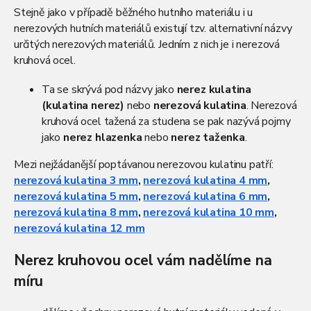
a
Stejně jako v případě běžného hutního materiálu i u
c
nerezových hutních materiálů existují tzv. alternativní názvy
í
p
určitých nerezových materiálů. Jedním z nich je i nerezová
r
kruhová ocel.
v
k
Ta se skrývá pod názvy jako
nerez
kulatina
y
(kulatina nerez)
nebo
nerezová kulatina
. Nerezová
v
kruhová ocel tažená za studena se pak nazývá pojmy
ý
p
jako
nerez
hlazenka
nebo
nerez taženka
.
i
s
Mezi nejžádanější poptávanou nerezovou kulatinu patří:
u
nerezová kulatina 3 mm
,
nerezová kulatina 4 mm
,
nerezová kulatina 5 mm
,
nerezová kulatina 6 mm
,
nerezová kulatina 8 mm
,
nerezová kulatina 10 mm
,
nerezová kulatina 12 mm
Nerez kruhovou ocel vám nadělíme na
míru