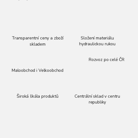
Transparentní ceny a zboží
Složení materiálu
hydraulickou rukou
skladem
Rozvoz po celé ČR
Maloobchod i Velkoobchod
Široká škála produktů
Centrální sklad v centru
republiky
Z
á