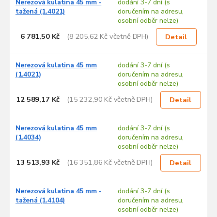
Nerezová kulatina 45 mm -
dodání 3-7 dní (s
ý
tažená (1.4021)
doručením na adresu,
p
osobní odběr nelze)
i
s
6 781,50 Kč
(8 205,62 Kč včetně DPH)
Detail
p
r
Nerezová kulatina 45 mm
dodání 3-7 dní (s
o
(1.4021)
doručením na adresu,
d
osobní odběr nelze)
u
12 589,17 Kč
(15 232,90 Kč včetně DPH)
k
Detail
t
ů
Nerezová kulatina 45 mm
dodání 3-7 dní (s
(1.4034)
doručením na adresu,
osobní odběr nelze)
13 513,93 Kč
(16 351,86 Kč včetně DPH)
Detail
Nerezová kulatina 45 mm -
dodání 3-7 dní (s
tažená (1.4104)
doručením na adresu,
osobní odběr nelze)