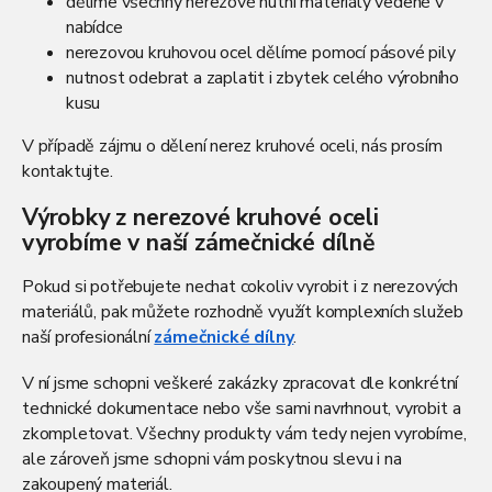
dělíme všechny nerezové hutní materiály vedené v
nabídce
nerezovou kruhovou ocel dělíme pomocí pásové pily
nutnost odebrat a zaplatit i zbytek celého výrobního
kusu
V případě zájmu o dělení nerez kruhové oceli, nás prosím
kontaktujte.
Výrobky z nerezové kruhové oceli
vyrobíme v naší zámečnické dílně
Pokud si potřebujete nechat cokoliv vyrobit i z nerezových
materiálů, pak můžete rozhodně využít komplexních služeb
naší profesionální
zámečnické dílny
.
V ní jsme schopni veškeré zakázky zpracovat dle konkrétní
technické dokumentace nebo vše sami navrhnout, vyrobit a
zkompletovat. Všechny produkty vám tedy nejen vyrobíme,
ale zároveň jsme schopni vám poskytnou slevu i na
zakoupený materiál.