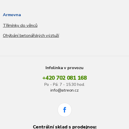
Armovna
Třímínky do věnců
Ohýbání betonářských výztuží
Infolinka v provozu
+420 702 081 168
Po - Pá: 7 - 15:30 hod.
info@atreon.cz
Centrální sklad s prodejnou: