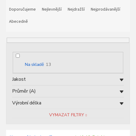
Ř
a
Doporučujeme
Nejlevnější
Nejdražší
Nejprodávanější
z
e
Abecedně
n
í
p
r
o
d
Na skladě
13
u
k
Jakost
t
ů
Průměr (A)
Výrobní délka
VYMAZAT FILTRY
V