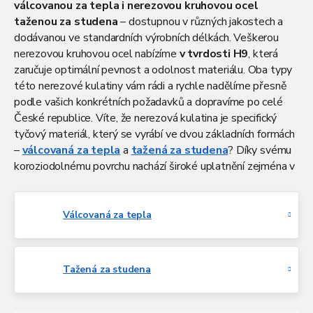
válcovanou za tepla i nerezovou kruhovou ocel
taženou za studena
– dostupnou v různých jakostech a
dodávanou ve standardních výrobních délkách. Veškerou
nerezovou kruhovou ocel nabízíme
v tvrdosti H9
, která
zaručuje optimální pevnost a odolnost materiálu. Oba typy
této nerezové kulatiny vám rádi a rychle nadělíme přesně
podle vašich konkrétních požadavků a dopravíme po celé
České republice. Víte, že nerezová kulatina je specifický
tyčový materiál, který se vyrábí ve dvou základních formách
–
válcovaná za tepla
a
tažená za studena
? Díky svému
koroziodolnému povrchu nachází široké uplatnění zejména v
potravinářském (pivovarnickém), farmaceutickém a
chemickém průmyslu, kde jsou kladeny vysoké nároky na
kvalitu a odolnost materiálu. Zjistěte více o možnostech
Válcovaná za tepla
dělení tohoto nerezového materiálu a dalších službách,
které pro vás připravila společnost Atreon.
Tažená za studena