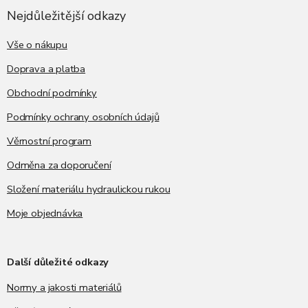
p
a
Nejdůležitější odkazy
t
í
Vše o nákupu
Doprava a platba
Obchodní podmínky
Podmínky ochrany osobních údajů
Věrnostní program
Odměna za doporučení
Složení materiálu hydraulickou rukou
Moje objednávka
Další důležité odkazy
Normy a jakosti materiálů