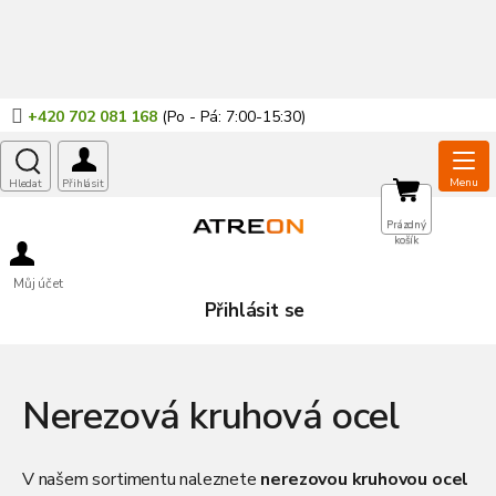
Přejít
na
obsah
+420 702 081 168
NÁKUPNÍ
Prázdný
košík
KOŠÍK
Můj účet
Přihlásit se
Nerezová kruhová ocel
V našem sortimentu naleznete
nerezovou kruhovou ocel