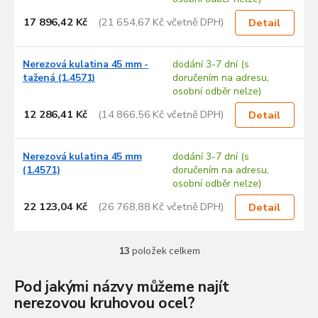
17 896,42 Kč
(21 654,67 Kč včetně DPH)
Detail
Nerezová kulatina 45 mm -
dodání 3-7 dní (s
tažená (1.4571)
doručením na adresu,
osobní odběr nelze)
12 286,41 Kč
(14 866,56 Kč včetně DPH)
Detail
Nerezová kulatina 45 mm
dodání 3-7 dní (s
(1.4571)
doručením na adresu,
osobní odběr nelze)
22 123,04 Kč
(26 768,88 Kč včetně DPH)
Detail
13
položek celkem
O
v
l
Pod jakými názvy můžeme najít
á
nerezovou kruhovou ocel?
d