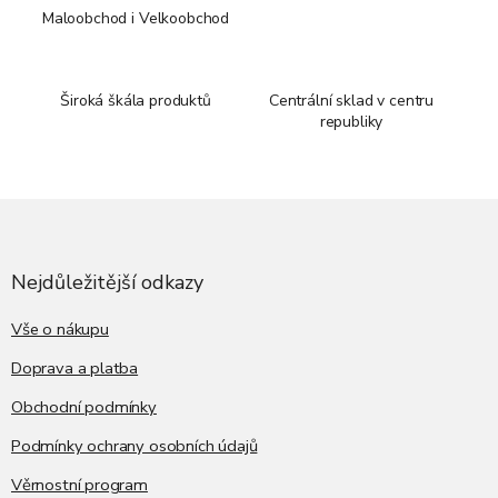
Maloobchod i Velkoobchod
Široká škála produktů
Centrální sklad v centru
republiky
Z
á
p
a
Nejdůležitější odkazy
t
í
Vše o nákupu
Doprava a platba
Obchodní podmínky
Podmínky ochrany osobních údajů
Věrnostní program