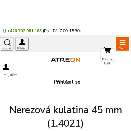
Přejít
na
obsah
+420 702 081 168
NÁKUPNÍ
Prázdný
košík
KOŠÍK
Můj účet
Přihlásit se
Nerezová kulatina 45 mm
(1.4021)