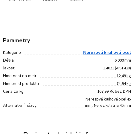
Parametry
Nerezová kruhová ocel
Kategorie
:
6 000 mm
Délka
:
1.4021 (AISI 420)
Jakost
:
12,49 kg
Hmotnost na metr
:
74,94 kg
Hmotnost produktu
:
167,99 Kč bez DPH
Cena za kg
:
Nerezová kruhová ocel 45
mm, Nerez kulatina 45 mm
Alternativní názvy
: