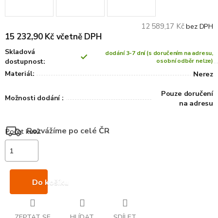
12 589,17 Kč
bez DPH
15 232,90 Kč včetně DPH
Skladová
dodání 3-7 dní (s doručením na adresu,
dostupnost:
osobní odběr nelze)
Materiál:
Nerez
Pouze doručení
Možnosti dodání :
na adresu
Rozvážíme po celé ČR
Do košíku
ZEPTAT SE
HLÍDAT
SDÍLET