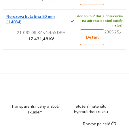
Nerezová kulatina 50 mm
dodání 3-7 dní (s doručením
na adresu, osobní odběr
(1.4034)
nelze)
2905,25,-
21 092,09 Kč včetně DPH
Detail
17 431,48 Kč
Transparentní ceny a zboží
Složení materiálu
hydraulickou rukou
skladem
Rozvoz po celé ČR