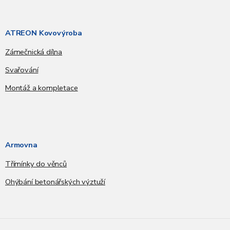
ATREON Kovovýroba
Zámečnická dílna
Svařování
Montáž a kompletace
Armovna
Třímínky do věnců
Ohýbání betonářských výztuží