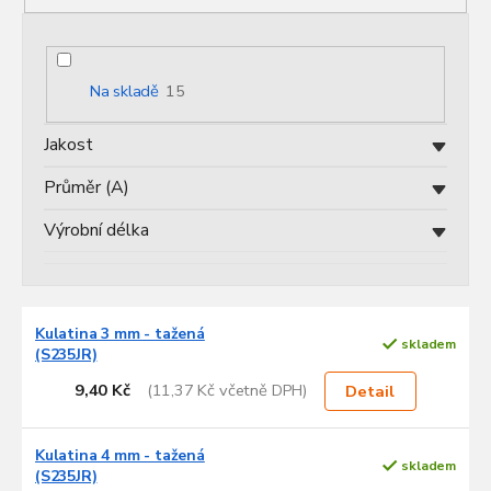
p
r
o
d
Na skladě
15
u
k
Jakost
t
ů
Průměr (A)
Výrobní délka
V
Kulatina 3 mm - tažená
ý
skladem
(S235JR)
p
i
9,40 Kč
(11,37 Kč včetně DPH)
Detail
s
p
Kulatina 4 mm - tažená
r
skladem
(S235JR)
o