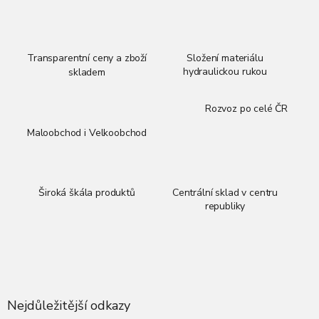
Transparentní ceny a zboží
Složení materiálu
hydraulickou rukou
skladem
Rozvoz po celé ČR
Maloobchod i Velkoobchod
Široká škála produktů
Centrální sklad v centru
republiky
Z
á
p
a
Nejdůležitější odkazy