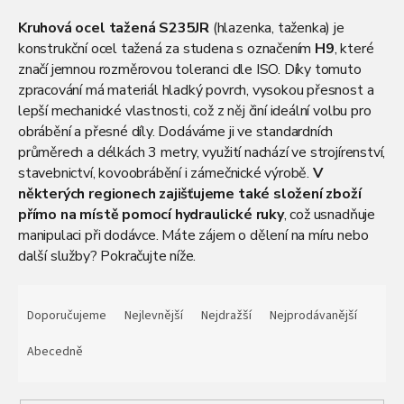
Kruhová ocel tažená S235JR
(hlazenka, taženka) je
konstrukční ocel tažená za studena s označením
H9
, které
značí jemnou rozměrovou toleranci dle ISO. Díky tomuto
zpracování má materiál hladký povrch, vysokou přesnost a
lepší mechanické vlastnosti, což z něj činí ideální volbu pro
obrábění a přesné díly. Dodáváme ji ve standardních
průměrech a délkách 3 metry, využití nachází ve strojírenství,
stavebnictví, kovoobrábění i zámečnické výrobě.
V
některých regionech zajišťujeme také složení zboží
přímo na místě pomocí hydraulické ruky
, což usnadňuje
manipulaci při dodávce. Máte zájem o dělení na míru nebo
další služby? Pokračujte níže.
Ř
a
Doporučujeme
Nejlevnější
Nejdražší
Nejprodávanější
z
e
Abecedně
n
í