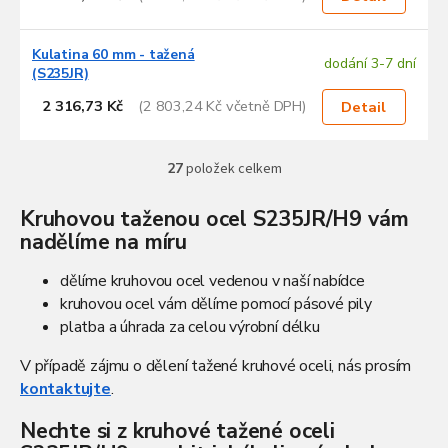
Kulatina 60 mm - tažená
dodání 3-7 dní
(S235JR)
2 316,73 Kč
(2 803,24 Kč včetně DPH)
Detail
27
položek celkem
O
v
l
Kruhovou taženou ocel S235JR/H9 vám
á
nadělíme na míru
d
a
dělíme kruhovou ocel vedenou
v naší nabídce
c
kruhovou ocel vám dělíme pomocí pásové pily
í
p
platba a úhrada za celou výrobní délku
r
v
V případě zájmu o dělení tažené kruhové oceli, nás prosím
k
kontaktujte
.
y
v
Nechte si z kruhové tažené oceli
ý