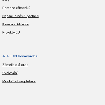
Recenze zákazníků
Napsali o nás & partneři
Kariéra v Atreonu
Projekty EU
ATREON Kovovýroba
Zámečnická dílna
Svařování
Montáž a kompletace