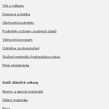
t
í
Vše o nákupu
Doprava a platba
Obchodní podmínky
Podmínky ochrany osobních údajů
Věrnostní program
Odměna za doporučení
Složení materiálu hydraulickou rukou
Moje objednávka
Další důležité odkazy
Normy a jakosti materiálů
Dělení materiálu
Blog