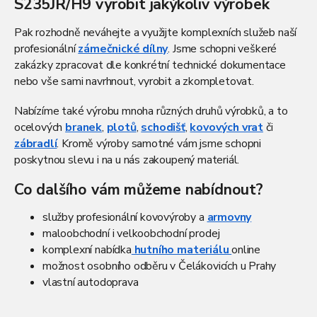
S235JR/H9 vyrobit jakýkoliv výrobek
p
i
Pak rozhodně neváhejte a využijte komplexních služeb naší
s
profesionální
zámečnické dílny
. Jsme schopni veškeré
u
zakázky zpracovat dle konkrétní technické dokumentace
nebo vše sami navrhnout, vyrobit a zkompletovat.
Nabízíme také výrobu mnoha různých druhů výrobků, a to
ocelových
branek
,
plotů
,
schodišť
,
kovových vrat
či
zábradlí
. Kromě výroby samotné vám jsme schopni
poskytnou slevu i na u nás zakoupený materiál.
Co dalšího vám můžeme nabídnout?
služby profesionální kovovýroby a
armovny
maloobchodní i velkoobchodní prodej
komplexní nabídka
hutního materiálu
online
možnost osobního odběru v Čelákovicích u Prahy
vlastní autodoprava