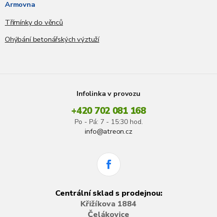
Armovna
Třímínky do věnců
Ohýbání betonářských výztuží
Infolinka v provozu
+420 702 081 168
Po - Pá: 7 - 15:30 hod.
info@atreon.cz
Centrální sklad s prodejnou:
Křižíkova 1884
Čelákovice