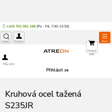
Přejít
na
obsah
+420 702 081 168
NÁKUPNÍ
Prázdný
košík
KOŠÍK
Můj účet
Přihlásit se
Kruhová ocel tažená
S235JR