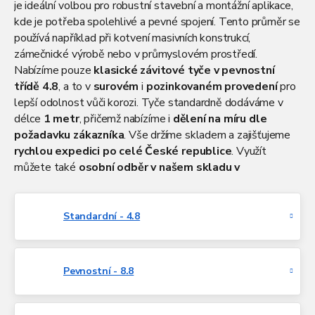
je ideální volbou pro robustní stavební a montážní aplikace,
kde je potřeba spolehlivé a pevné spojení. Tento průměr se
používá například při kotvení masivních konstrukcí,
zámečnické výrobě nebo v průmyslovém prostředí.
Nabízíme pouze
klasické závitové tyče v pevnostní
třídě 4.8
, a to v
surovém
i
pozinkovaném provedení
pro
lepší odolnost vůči korozi. Tyče standardně dodáváme v
délce
1 metr
, přičemž nabízíme i
dělení na míru dle
požadavku zákazníka
. Vše držíme skladem a zajišťujeme
rychlou expedici po celé České republice
. Využít
můžete také
osobní odběr v našem skladu v
Čelákovicích u Prahy
. Atreon je vaším partnerem pro
kvalitní závitový sortiment bez zbytečného čekání.
Standardní - 4.8
Pevnostní - 8.8