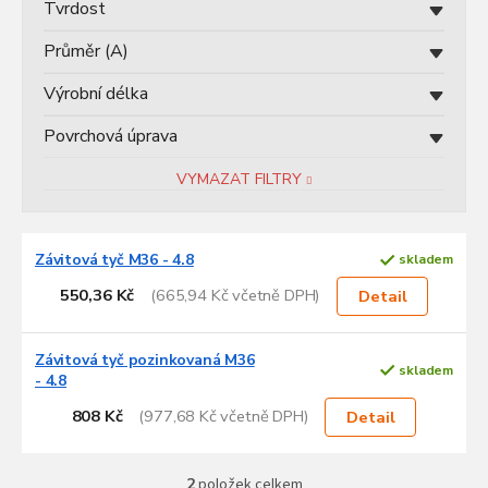
ů
Tvrdost
Průměr (A)
Výrobní délka
Povrchová úprava
VYMAZAT FILTRY
V
Závitová tyč M36 - 4.8
skladem
ý
p
550,36 Kč
(665,94 Kč včetně DPH)
Detail
i
s
p
Závitová tyč pozinkovaná M36
skladem
- 4.8
r
o
808 Kč
(977,68 Kč včetně DPH)
Detail
d
u
k
2
položek celkem