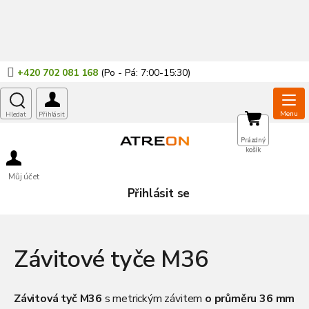
Přejít
na
obsah
+420 702 081 168
NÁKUPNÍ
Prázdný
košík
KOŠÍK
Můj účet
Přihlásit se
Závitové tyče M36
Závitová tyč M36
s metrickým závitem
o průměru 36 mm