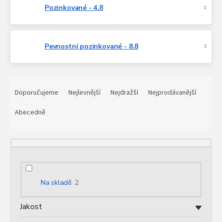
Pozinkované - 4.8
Pevnostní pozinkované - 8.8
Ř
a
Doporučujeme
Nejlevnější
Nejdražší
Nejprodávanější
z
e
Abecedně
n
í
p
r
o
d
Na skladě
2
u
k
Jakost
t