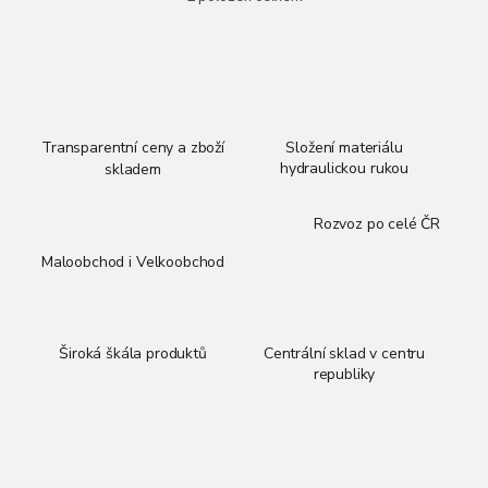
O
t
v
ů
l
á
d
a
c
í
Transparentní ceny a zboží
Složení materiálu
p
hydraulickou rukou
skladem
r
v
Rozvoz po celé ČR
k
y
Maloobchod i Velkoobchod
v
ý
p
i
Široká škála produktů
Centrální sklad v centru
s
republiky
u
Z
á