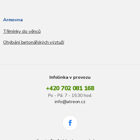
Armovna
Třímínky do věnců
Ohýbání betonářských výztuží
Infolinka v provozu
+420 702 081 168
Po - Pá: 7 - 15:30 hod.
info@atreon.cz