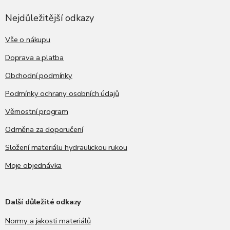
p
a
Nejdůležitější odkazy
t
í
Vše o nákupu
Doprava a platba
Obchodní podmínky
Podmínky ochrany osobních údajů
Věrnostní program
Odměna za doporučení
Složení materiálu hydraulickou rukou
Moje objednávka
Další důležité odkazy
Normy a jakosti materiálů