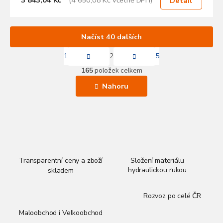
3 843,04 Kč
(4 650,08 Kč včetně DPH)
Detail
Načíst 40 dalších
S
1
2
5
t
O
r
165
položek celkem
v
á
l
n
Nahoru
k
á
o
d
v
a
á
c
n
í
í
p
r
v
Transparentní ceny a zboží
Složení materiálu
k
hydraulickou rukou
skladem
y
v
Rozvoz po celé ČR
ý
p
Maloobchod i Velkoobchod
i