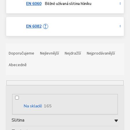
EN 6060
Běžně užívaná slitina hliníku
EN 6082
?
Ř
a
Doporučujeme
Nejlevnější
Nejdražší
Nejprodávanější
z
e
Abecedně
n
í
p
r
o
d
Na skladě
165
u
k
Slitina
t
ů