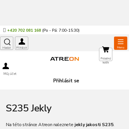
Přejít
na
obsah
+420 702 081 168
NÁKUPNÍ
Prázdný
košík
KOŠÍK
Můj účet
Přihlásit se
S235 Jekly
Na této stránce Atreon naleznete
jekly jakosti S235
.