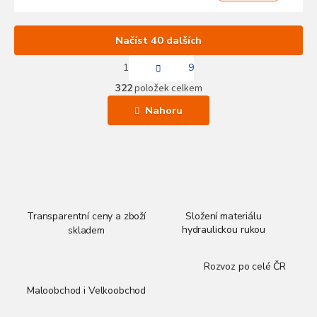
Načíst 40 dalších
S
1
9
t
O
r
322
položek celkem
v
á
l
n
Nahoru
k
á
o
d
v
a
á
c
n
í
í
p
r
v
Transparentní ceny a zboží
Složení materiálu
k
hydraulickou rukou
skladem
y
v
Rozvoz po celé ČR
ý
p
Maloobchod i Velkoobchod
i
s