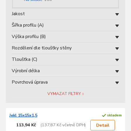
u
k
Jakost
t
ů
Šířka profilu (A)
Výška profilu (B)
Rozdělení dle tloušťky stěny
Tloušťka (C)
Výrobní délka
Povrchová úprava
VYMAZAT FILTRY
V
Jekl 15x15x1,5
skladem
ý
p
113,94 Kč
(137,87 Kč včetně DPH)
Detail
i