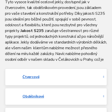
Tyto vysoce kvalitní ocelové jekly, dostupné jak v
čtvercovém, tak obdélníkovém provedení, jsou základem
pro vaše stavební a konstrukční potřeby. Díky jakosti S235
jsou ideální pro běžné použití, spojující v sobě pevnost,
odolnost a flexibilitu, které jsou nezbytné pro všechny
projekty.
Jakost S235
zaručuje všestrannost pro různé
typy projektů, od jednoduchých konstrukcí až po náročnější
aplikace. Jekly dodáváme ve standardních výrobních délkách,
ale všem našim klientům nabízíme možnost přesného
dělení na míru každé zakázky. Navíc nabízíme pohodlný
osobní odběr v našem skladu v Čelákovicích u Prahy, což je
ideální pro ty, kteří potřebují materiál rychle a bez
zbytečných prodlev. Pro ty z vás, kteří preferují pohodlí
doručení přímo na místo stavby, máme připravenou efektivní
Čtvercové
dopravu po celé České republice.
Obdélníkové