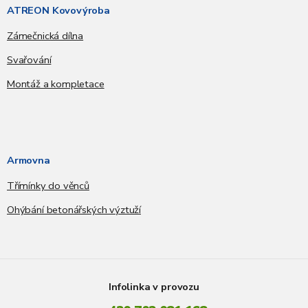
ATREON Kovovýroba
Zámečnická dílna
Svařování
Montáž a kompletace
Armovna
Třímínky do věnců
Ohýbání betonářských výztuží
Infolinka v provozu