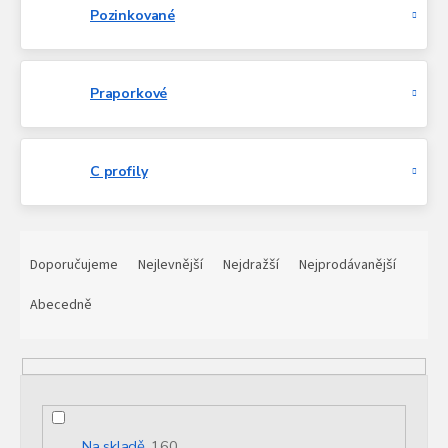
Pozinkované
Praporkové
C profily
Ř
a
Doporučujeme
Nejlevnější
Nejdražší
Nejprodávanější
z
e
Abecedně
n
í
p
r
o
d
Na skladě
160