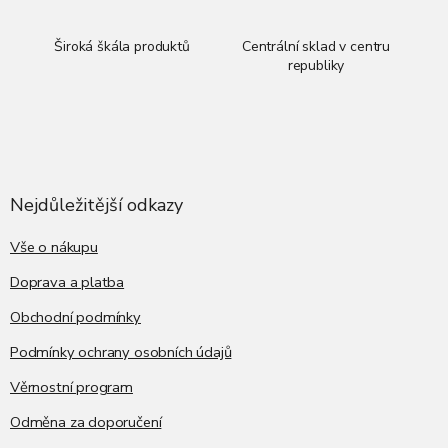
u
Široká škála produktů
Centrální sklad v centru
republiky
Z
á
p
a
Nejdůležitější odkazy
t
í
Vše o nákupu
Doprava a platba
Obchodní podmínky
Podmínky ochrany osobních údajů
Věrnostní program
Odměna za doporučení