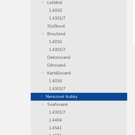
Leštěné
1.4016
1.4301/7
Slzičkové
Broušené
1.4016
1.4301/7
Dekorované
Děrované
Kartáčované
1.4016
1.4301/7
Nerezové trubky
Svařované
1.4301/7
1.4404
1.4541