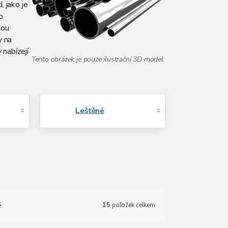
 jako je
o
kou
y na
 nabízejí
Leštěné
ě
15
položek celkem