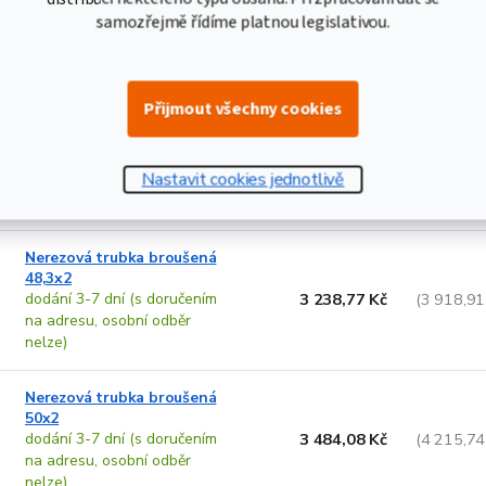
dodání 3-7 dní (s doručením
2 676,15 Kč
(3 238,14
samozřejmě řídíme platnou legislativou.
na adresu, osobní odběr
nelze)
Přijmout všechny cookies
Nerezová trubka broušená
42,4x2
dodání 3-7 dní (s doručením
2 734,03 Kč
(3 308,18
Nastavit cookies jednotlivě
na adresu, osobní odběr
nelze)
Nerezová trubka broušená
48,3x2
dodání 3-7 dní (s doručením
3 238,77 Kč
(3 918,91
na adresu, osobní odběr
nelze)
Nerezová trubka broušená
50x2
dodání 3-7 dní (s doručením
3 484,08 Kč
(4 215,74
na adresu, osobní odběr
nelze)