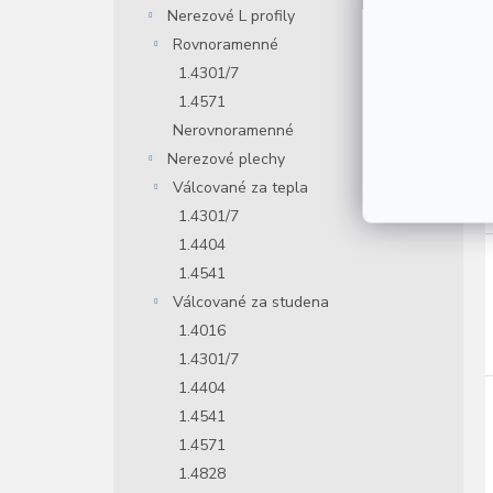
Nerezové L profily
Rovnoramenné
1.4301/7
1.4571
Nerovnoramenné
Nerezové plechy
Válcované za tepla
1.4301/7
1.4404
1.4541
Válcované za studena
1.4016
1.4301/7
1.4404
1.4541
1.4571
1.4828