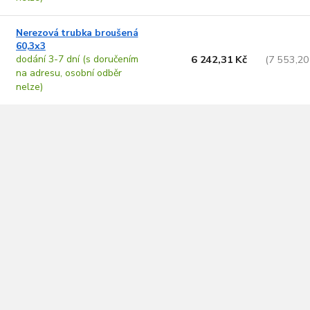
Nerezová trubka broušená
60,3x3
dodání 3-7 dní (s doručením
6 242,31 Kč
(7 553,20
na adresu, osobní odběr
nelze)
O
v
l
á
d
a
c
í
p
r
v
k
y
v
ý