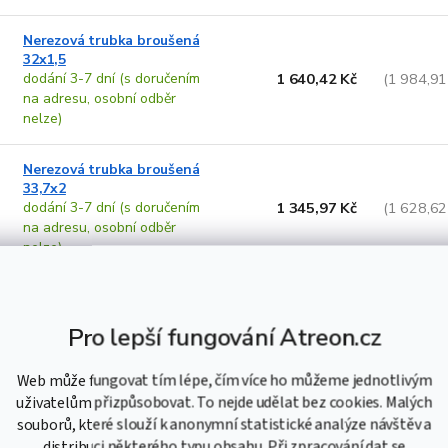
Nerezová trubka broušená
32x1,5
dodání 3-7 dní (s doručením
1 640,42 Kč
(1 984,91
na adresu, osobní odběr
nelze)
Nerezová trubka broušená
33,7x2
dodání 3-7 dní (s doručením
1 345,97 Kč
(1 628,62
na adresu, osobní odběr
nelze)
Nerezová trubka broušená
40x1,5
Pro lepší fungování Atreon.cz
dodání 3-7 dní (s doručením
2 705,27 Kč
(3 273,38
na adresu, osobní odběr
nelze)
Web může fungovat tím lépe, čím více ho můžeme jednotlivým
uživatelům přizpůsobovat. To nejde udělat bez cookies. Malých
souborů, které slouží k anonymní statistické analýze návštěv a
Nerezová trubka broušená
distribuci některého typu obsahu. Při zpracování dat se
40x2