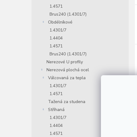
1.4571
Brus240 (1.4301/7)
Obdélníkové
1.4301/7
1.4404
1.4571
Brus240 (1.4301/7)
Nerezové U profily
Nerezová plochá ocel
Válcovaná za tepla
1.4301/7
1.4571
Tažená za studena
Stříhaná
1.4301/7
1.4404
1.4571