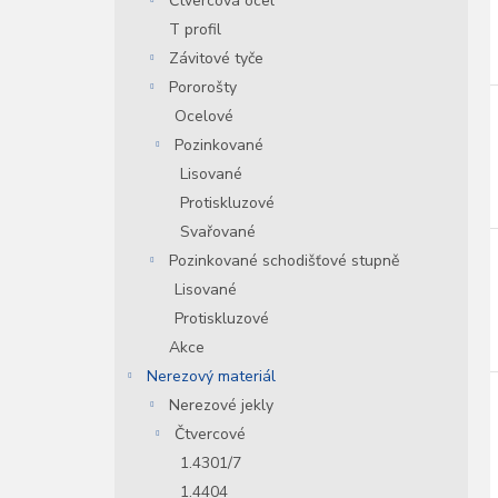
Čtvercová ocel
T profil
Závitové tyče
Pororošty
Ocelové
Pozinkované
Lisované
Protiskluzové
Svařované
Pozinkované schodišťové stupně
Lisované
Protiskluzové
Akce
Nerezový materiál
Nerezové jekly
Čtvercové
1.4301/7
1.4404