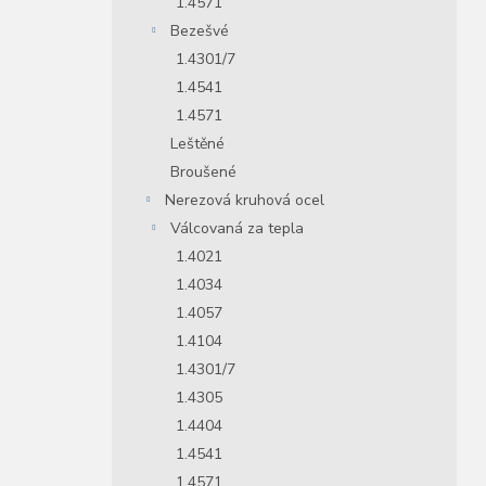
1.4571
Bezešvé
1.4301/7
1.4541
1.4571
Leštěné
Broušené
Nerezová kruhová ocel
Válcovaná za tepla
1.4021
1.4034
1.4057
1.4104
1.4301/7
1.4305
1.4404
1.4541
1.4571