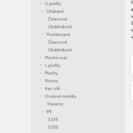
U profily
n
a
í
Ohýbané
v
p
Čtvercové
š
a
Obdélníkové
v
n
Pozinkované
v
e
Čtvercové
l
Obdélníkové
Plochá ocel
L profily
Plechy
Roxory
Kari sítě
Ocelové nosníky
Traverzy
IPE
S235
S355