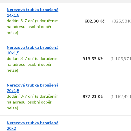
V
n
Nerezová trubka broušená
ý
14x1,5
p
p
dodání 3-7 dní (s doručením
682,30 Kč
(825,58 K
na adresu, osobní odběr
s
o
nelze)
p
d
u
Nerezová trubka broušená
o
k
16x1,5
d
t
dodání 3-7 dní (s doručením
913,53 Kč
(1 105,37 
u
ů
na adresu, osobní odběr
k
nelze)
t
ů
Nerezová trubka broušená
20x1,5
dodání 3-7 dní (s doručením
977,21 Kč
(1 182,42 
na adresu, osobní odběr
nelze)
Nerezová trubka broušená
20x2