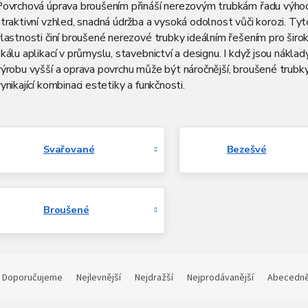
Povrchová úprava broušením přináší nerezovým trubkám řadu výhod,
traktivní vzhled, snadná údržba a vysoká odolnost vůči korozi. Tyt
lastnosti činí broušené nerezové trubky ideálním řešením pro širo
kálu aplikací v průmyslu, stavebnictví a designu. I když jsou náklad
ýrobu vyšší a oprava povrchu může být náročnější, broušené trubky
ynikající kombinaci estetiky a funkčnosti.
Svařované
Bezešvé
Broušené
Ř
a
Doporučujeme
Nejlevnější
Nejdražší
Nejprodávanější
Abecedn
z
e