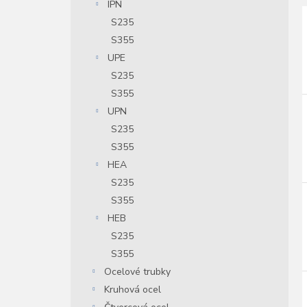
IPN
S235
í
S355
i
r
UPE
S235
S355
r
UPN
S235
S355
HEA
S235
S355
HEB
S235
S355
Ocelové trubky
Kruhová ocel