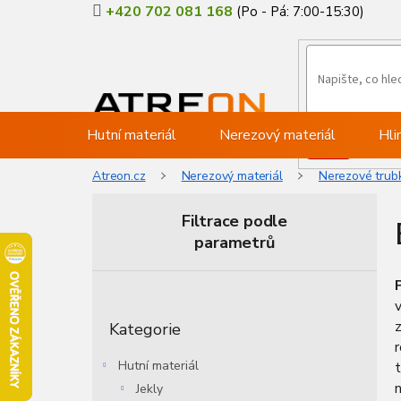
Přejít
+420 702 081 168
na
obsah
Hutní materiál
Nerezový materiál
Hli
Atreon.cz
Nerezový materiál
Nerezové trub
Filtrace podle
parametrů
P
o
Přeskočit
s
z
Kategorie
kategorie
t
r
Hutní materiál
t
a
n
Jekly
n