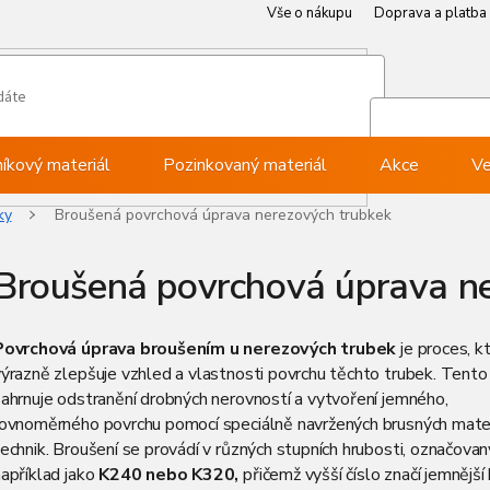
Vše o nákupu
Doprava a platba
Můj ú
Při
níkový materiál
Pozinkovaný materiál
Akce
Ve
ky
Broušená povrchová úprava nerezových trubkek
Broušená povrchová úprava n
Povrchová úprava broušením u nerezových trubek
je proces, k
výrazně zlepšuje vzhled a vlastnosti povrchu těchto trubek. Tent
ahrnuje odstranění drobných nerovností a vytvoření jemného,
rovnoměrného povrchu pomocí speciálně navržených brusných mater
echnik. Broušení se provádí v různých stupních hrubosti, označova
apříklad jako
K240 nebo K320,
přičemž vyšší číslo značí jemnější 