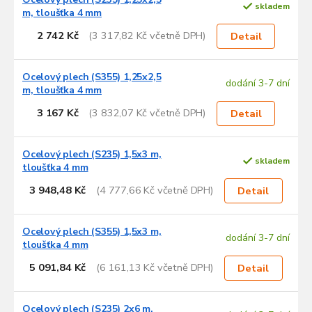
r
skladem
m, tloušťka 4 mm
o
d
2 742 Kč
(3 317,82 Kč včetně DPH)
Detail
u
k
Ocelový plech (S355) 1,25x2,5
t
dodání 3-7 dní
m, tloušťka 4 mm
ů
3 167 Kč
(3 832,07 Kč včetně DPH)
Detail
Ocelový plech (S235) 1,5x3 m,
skladem
tloušťka 4 mm
3 948,48 Kč
(4 777,66 Kč včetně DPH)
Detail
Ocelový plech (S355) 1,5x3 m,
dodání 3-7 dní
tloušťka 4 mm
5 091,84 Kč
(6 161,13 Kč včetně DPH)
Detail
Ocelový plech (S235) 2x6 m,