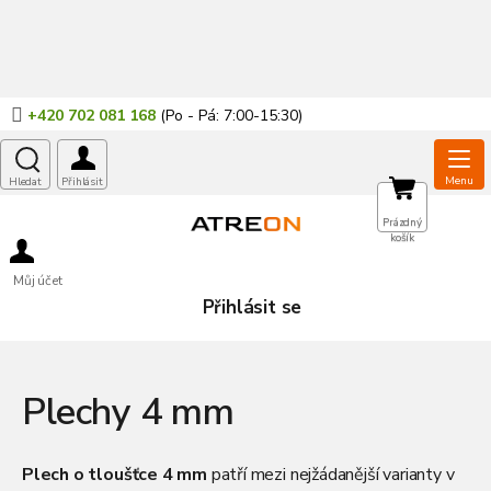
Přejít
na
obsah
+420 702 081 168
NÁKUPNÍ
Prázdný
košík
KOŠÍK
Můj účet
Přihlásit se
Plechy 4 mm
Plech o tloušťce 4 mm
patří mezi nejžádanější varianty v