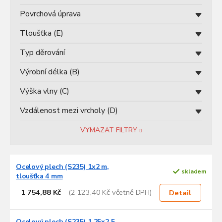
Povrchová úprava
Tloušťka (E)
Typ děrování
Výrobní délka (B)
Výška vlny (C)
Vzdálenost mezi vrcholy (D)
VYMAZAT FILTRY
V
Ocelový plech (S235) 1x2 m,
ý
skladem
tloušťka 4 mm
p
i
1 754,88 Kč
(2 123,40 Kč včetně DPH)
Detail
s
p
Ocelový plech (S235) 1,25x2,5