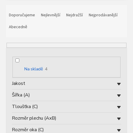
Ř
a
Doporučujeme
Nejlevnější
Nejdražší
Nejprodávanější
z
e
Abecedně
n
í
p
r
o
d
Na skladě
4
u
k
Jakost
t
ů
Šířka (A)
Tloušťka (C)
Rozměr plechu (AxB)
Rozměr oka (C)