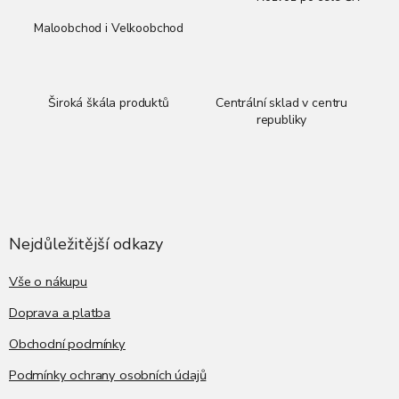
k
y
Maloobchod i Velkoobchod
v
ý
p
i
Široká škála produktů
Centrální sklad v centru
s
republiky
u
Z
á
p
a
Nejdůležitější odkazy
t
í
Vše o nákupu
Doprava a platba
Obchodní podmínky
Podmínky ochrany osobních údajů