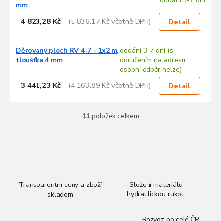
dodání 3-7 dní
mm
4 823,28 Kč
(5 836,17 Kč včetně DPH)
Detail
Děrovaný plech RV 4-7 - 1x2 m,
dodání 3-7 dní (s
tloušťka 4 mm
doručením na adresu,
osobní odběr nelze)
3 441,23 Kč
(4 163,89 Kč včetně DPH)
Detail
11
položek celkem
O
v
l
á
d
a
c
í
Transparentní ceny a zboží
Složení materiálu
p
hydraulickou rukou
skladem
r
v
Rozvoz po celé ČR