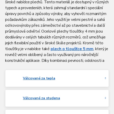
široké nabídce plechů. Tento materiál je dostupný v různých
typech a provedeních, která zahrnují standardní i speciální
úpravy povrchů a způsoby výroby, aby vyhověl rozmanitým
požadavkům zákazníků. Jeho využití je velmi pestré a sahá
od kovovýroby přes zámečnictví až po stavebnictví a další
průmyslová odvětví. Ocelové plechy tloušťky 4 mm jsou
dodávány v celých tabulích různých rozměrů, což umožňuje
jejich flexibilní použití v široké škále projektů. Kromě této
tloušťky je v nabídce také
plech o tloušťce 5 mm
, který je
rovněž velmi oblíbený a často využívaný pro náročnější
konstrukční aplikace. Díky kombinaci pevnosti, odolnosti a
různých dostupných povrchových úprav představují tyto
plechy spolehlivé řešení pro mnoho technických i stavebních
projektů.
Válcované za tepla
Válcované za studena