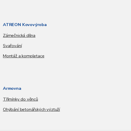
ATREON Kovovýroba
Zámečnická dílna
Svařování
Montáž a kompletace
Armovna
Třímínky do věnců
Ohýbání betonářských výztuží