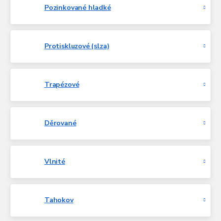
Pozinkované hladké
Protiskluzové (slza)
Trapézové
Děrované
Vlnité
Tahokov