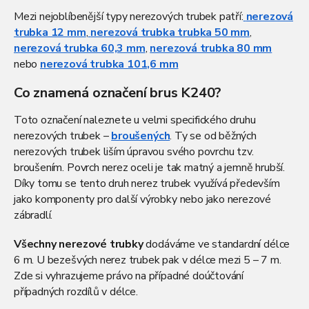
Mezi nejoblíbenější typy nerezových trubek patří:
nerezová
trubka 12 mm
,
nerezová trubka trubka 50 mm
,
nerezová trubka 60,3 mm
,
nerezová trubka 80 mm
nebo
nerezová trubka 101,6 mm
Co znamená označení brus K240?
Toto označení naleznete u velmi specifického druhu
nerezových trubek
–
broušených
. Ty se od běžných
nerezových trubek liším úpravou svého povrchu tzv.
broušením. Povrch nerez oceli je tak matný a jemně hrubší.
Díky tomu se tento druh nerez trubek využívá především
jako komponenty pro další výrobky nebo jako nerezové
zábradlí.
Všechny nerezové trubky
dodáváme ve standardní délce
6 m. U bezešvých nerez trubek pak v délce mezi 5 – 7 m.
Zde si vyhrazujeme právo na případné doúčtování
případných rozdílů v délce.