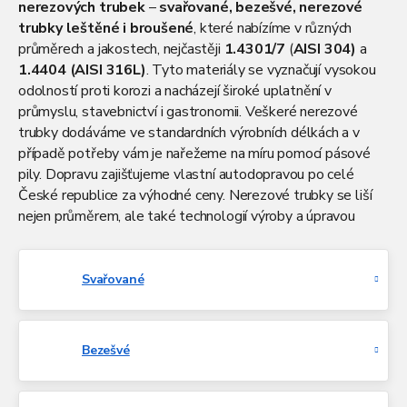
nerezových trubek
–
svařované, bezešvé, nerezové
trubky leštěné i broušené
, které nabízíme v různých
průměrech a jakostech, nejčastěji
1.4301/7
(
AISI 304)
a
1.4404
(AISI 316L)
. Tyto materiály se vyznačují vysokou
odolností proti korozi a nacházejí široké uplatnění v
průmyslu, stavebnictví i gastronomii. Veškeré nerezové
trubky dodáváme ve standardních výrobních délkách a v
případě potřeby vám je nařežeme na míru pomocí pásové
pily. Dopravu zajišťujeme vlastní autodopravou po celé
České republice za výhodné ceny. Nerezové trubky se liší
nejen průměrem, ale také technologií výroby a úpravou
povrchu. Důležitým faktorem při výběru je i tloušťka stěny,
na jejímž základě se rozlišují
tenkostěnné nerezové
trubky
a
silnostěnné nerezové trubky.
Pokud si nejste
Svařované
jisti výběrem správného typu, pokračujte ve čtení a zjistěte
více informací o vlastnostech a možnostech využití
nerezových trubek.
Bezešvé