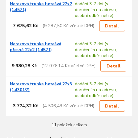
Nerezová trubka bezešvá 22x2
dodání 3-7 dní (s
(1.4571)
doručením na adresu,
osobní odběr nelze)
7 675,62 Kč
(9 287,50 Kč včetně DPH)
Detail
Nerezová trubka bezešvá
dodání 3-7 dní (s
přesná 22x2 (1.4571)
doručením na adresu,
osobní odběr nelze)
9 980,28 Kč
(12 076,14 Kč včetně DPH)
Detail
Nerezová trubka bezešvá 22x3
dodání 3-7 dní (s
(1.4301/7)
doručením na adresu,
osobní odběr nelze)
3 724,32 Kč
(4 506,43 Kč včetně DPH)
Detail
11
položek celkem
O
v