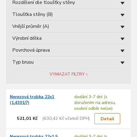
ů
Rozdělení dle tloušťky stěny
Tloušťka stěny (B)
Vnější průměr (A)
Výrobní délka
Povrchová úprava
Typ brusu
VYMAZAT FILTRY
V
Nerezová trubka 22x1
dodání 3-7 dní (s
ý
(1.4301/7)
doručením na adresu,
p
osobní odběr nelze)
i
s
521,01 Kč
(630,42 Kč včetně DPH)
Detail
p
r
Nerezová trubka 22x1,5
dodání 3-7 dní (s