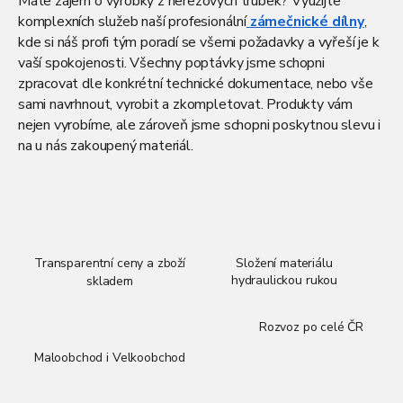
Máte zájem o výrobky z nerezových trubek? Využijte
komplexních služeb naší profesionální
zámečnické dílny
,
kde si náš profi tým poradí se všemi požadavky a vyřeší je k
vaší spokojenosti. Všechny poptávky jsme schopni
zpracovat dle konkrétní technické dokumentace, nebo vše
sami navrhnout, vyrobit a zkompletovat. Produkty vám
nejen vyrobíme, ale zároveň jsme schopni poskytnou slevu i
na u nás zakoupený materiál.
Transparentní ceny a zboží
Složení materiálu
hydraulickou rukou
skladem
Rozvoz po celé ČR
Maloobchod i Velkoobchod