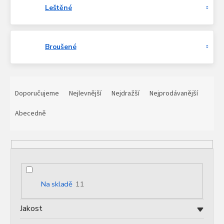
Leštěné
Broušené
Ř
a
Doporučujeme
Nejlevnější
Nejdražší
Nejprodávanější
z
e
Abecedně
n
í
p
r
o
d
Na skladě
11
u
k
Jakost
t