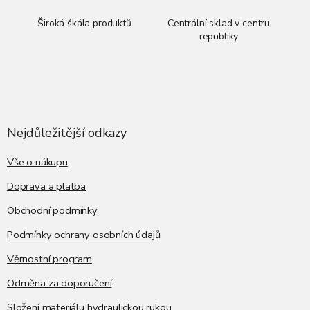
Široká škála produktů
Centrální sklad v centru
republiky
Z
á
p
a
Nejdůležitější odkazy
t
í
Vše o nákupu
Doprava a platba
Obchodní podmínky
Podmínky ochrany osobních údajů
Věrnostní program
Odměna za doporučení
Složení materiálu hydraulickou rukou