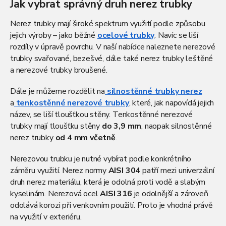
l
Jak vybrat správný druh nerez trubky
á
d
Nerez trubky mají široké spektrum využití podle způsobu
a
jejich výroby – jako běžné
ocelové trubky
. Navíc se liší
c
rozdíly v úpravě povrchu. V naší nabídce naleznete nerezové
í
p
trubky svařované, bezešvé, dále také nerez trubky leštěné
r
a nerezové trubky broušené.
v
k
Dále je můžeme rozdělit na
silnostěnné trubky nerez
y
a
tenkostěnné nerezové trubky
, které, jak napovídá jejich
v
název, se liší tloušťkou stěny. Tenkostěnné nerezové
ý
p
trubky mají tloušťku stěny
do 3,9 mm
, naopak silnostěnné
i
nerez trubky
od 4 mm včetně
.
s
u
Nerezovou trubku je nutné vybírat podle konkrétního
záměru využití. Nerez normy
AISI 304
patří mezi univerzální
druh nerez materiálu, která je odolná proti vodě a slabým
kyselinám. Nerezová ocel
AISI 316
je odolnější a zároveň
odolává korozi při venkovním použití. Proto je vhodná právě
na využití v exteriéru.