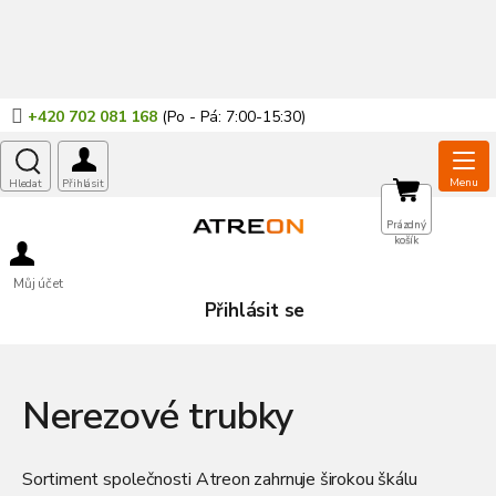
Přejít
na
obsah
+420 702 081 168
NÁKUPNÍ
Prázdný
košík
KOŠÍK
Můj účet
Přihlásit se
Nerezové trubky
Sortiment společnosti Atreon zahrnuje širokou škálu