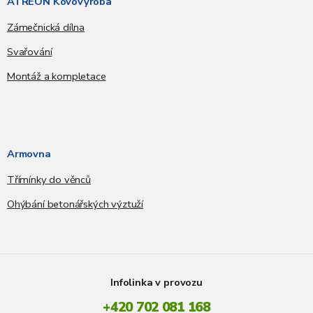
ATREON Kovovýroba
Zámečnická dílna
Svařování
Montáž a kompletace
Armovna
Třímínky do věnců
Ohýbání betonářských výztuží
Infolinka v provozu
+420 702 081 168