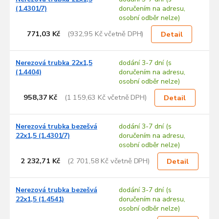
o
(1.4301/7)
doručením na adresu,
d
osobní odběr nelze)
u
771,03 Kč
(932,95 Kč včetně DPH)
k
Detail
t
ů
Nerezová trubka 22x1,5
dodání 3-7 dní (s
(1.4404)
doručením na adresu,
osobní odběr nelze)
958,37 Kč
(1 159,63 Kč včetně DPH)
Detail
Nerezová trubka bezešvá
dodání 3-7 dní (s
22x1,5 (1.4301/7)
doručením na adresu,
osobní odběr nelze)
2 232,71 Kč
(2 701,58 Kč včetně DPH)
Detail
Nerezová trubka bezešvá
dodání 3-7 dní (s
22x1,5 (1.4541)
doručením na adresu,
osobní odběr nelze)