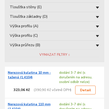
Tloušťka stěny (E)
Tloušťka základny (D)
Výška profilu (A)
Výška profilu (C)
Výška průřezu (B)
VYMAZAT FILTRY
V
Nerezová kulatina 10 mm -
dodání 3-7 dní (s
ý
tažená (1.4104)
doručením na adresu,
p
osobní odběr nelze)
i
s
323,06 Kč
(390,90 Kč včetně DPH)
Detail
p
r
Nerezová kulatina 110 mm
dodání 3-7 dní (s
o
(1.4104)
doručením na adresu,