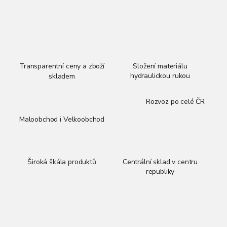
v
l
á
d
a
c
í
Transparentní ceny a zboží
Složení materiálu
p
hydraulickou rukou
skladem
r
v
Rozvoz po celé ČR
k
y
Maloobchod i Velkoobchod
v
ý
p
i
Široká škála produktů
Centrální sklad v centru
s
republiky
u
Z
á