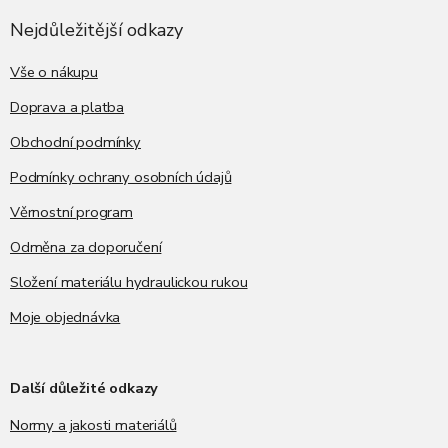
p
a
Nejdůležitější odkazy
t
í
Vše o nákupu
Doprava a platba
Obchodní podmínky
Podmínky ochrany osobních údajů
Věrnostní program
Odměna za doporučení
Složení materiálu hydraulickou rukou
Moje objednávka
Další důležité odkazy
Normy a jakosti materiálů