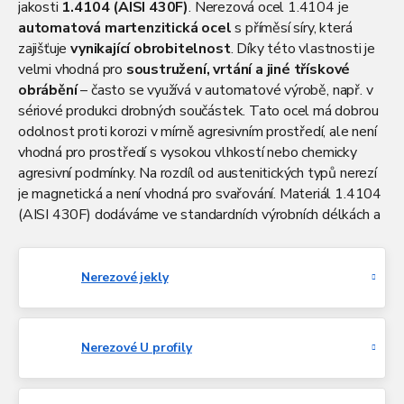
jakosti
1.4104 (AISI 430F)
. Nerezová ocel 1.4104 je
automatová martenzitická ocel
s příměsí síry, která
zajišťuje
vynikající obrobitelnost
. Díky této vlastnosti je
velmi vhodná pro
soustružení, vrtání a jiné třískové
obrábění
– často se využívá v automatové výrobě, např. v
sériové produkci drobných součástek. Tato ocel má dobrou
odolnost proti korozi v mírně agresivním prostředí, ale není
vhodná pro prostředí s vysokou vlhkostí nebo chemicky
agresivní podmínky. Na rozdíl od austenitických typů nerezí
je magnetická a není vhodná pro svařování. Materiál 1.4104
(AISI 430F) dodáváme ve standardních výrobních délkách a
rozměrech, které vám na přání rádi upravit na míru.
Samozřejmostí je možnost dopravy po celé České
republice za výhodné ceny.
Nerezové jekly
Nerezové U profily