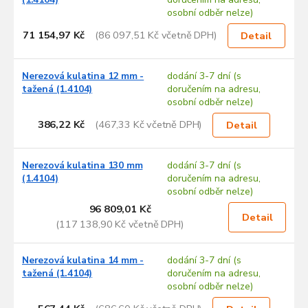
d
osobní odběr nelze)
u
71 154,97 Kč
(86 097,51 Kč včetně DPH)
k
Detail
t
ů
Nerezová kulatina 12 mm -
dodání 3-7 dní (s
tažená (1.4104)
doručením na adresu,
osobní odběr nelze)
386,22 Kč
(467,33 Kč včetně DPH)
Detail
Nerezová kulatina 130 mm
dodání 3-7 dní (s
(1.4104)
doručením na adresu,
osobní odběr nelze)
96 809,01 Kč
Detail
(117 138,90 Kč včetně DPH)
Nerezová kulatina 14 mm -
dodání 3-7 dní (s
tažená (1.4104)
doručením na adresu,
osobní odběr nelze)