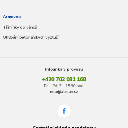
Armovna
Třímínky do věnců
Ohýbání betonářských výztuží
Infolinka v provozu
+420 702 081 168
Po - Pá: 7 - 15:30 hod.
info@atreon.cz
Centrální sklad s prodejnou: