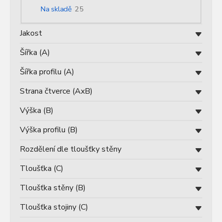
d
Na skladě
25
u
k
Jakost
t
ů
Šířka (A)
Šířka profilu (A)
Strana čtverce (AxB)
Výška (B)
Výška profilu (B)
Rozdělení dle tloušťky stěny
Tloušťka (C)
Tloušťka stěny (B)
Tloušťka stojiny (C)