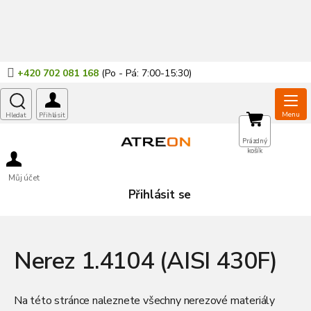
Přejít
na
obsah
+420 702 081 168
NÁKUPNÍ
Prázdný
košík
KOŠÍK
Můj účet
Přihlásit se
Nerez 1.4104 (AISI 430F)
Na této stránce naleznete všechny nerezové materiály