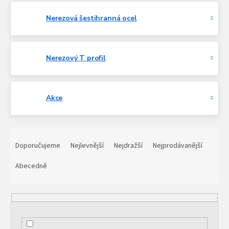
Nerezová šestihranná ocel
Nerezový T profil
Akce
Ř
a
Doporučujeme
Nejlevnější
Nejdražší
Nejprodávanější
z
e
Abecedně
n
í
p
r
o