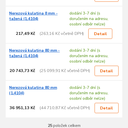
Nerezová kulatina 8 mm -
dodání 3-7 dní (s
tažená (1.4104)
doručením na adresu,
osobní odběr nelze)
217,49 Kč
(263,16 Kč včetně DPH)
Detail
Nerezová kulatina 80 mm -
dodání 3-7 dní (s
tažená (1.4104)
doručením na adresu,
osobní odběr nelze)
20 743,73 Kč
(25 099,91 Kč včetně DPH)
Detail
Nerezová kulatina 80 mm
dodání 3-7 dní (s
(1.4104)
doručením na adresu,
osobní odběr nelze)
36 951,13 Kč
(44 710,87 Kč včetně DPH)
Detail
25
položek celkem
O