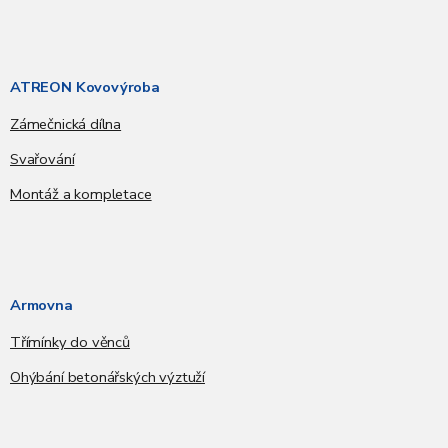
ATREON Kovovýroba
Zámečnická dílna
Svařování
Montáž a kompletace
Armovna
Třímínky do věnců
Ohýbání betonářských výztuží