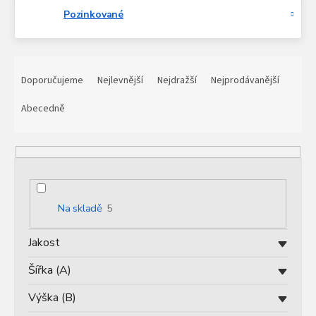
Pozinkované
Ř
a
Doporučujeme
Nejlevnější
Nejdražší
Nejprodávanější
z
e
Abecedně
n
í
p
r
o
d
Na skladě
5
u
k
Jakost
t
ů
Šířka (A)
Výška (B)