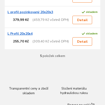
ů
L profil pozinkovaný 20x20x3
skladem
379,99 Kč
(459,79 Kč včetně DPH)
Detail
L Profil 20x20x4
skladem
255,70 Kč
(309,40 Kč včetně DPH)
Detail
5
položek celkem
O
v
l
á
d
a
c
í
Transparentní ceny a zboží
Složení materiálu
p
hydraulickou rukou
skladem
r
v
Rozvoz po celé ČR