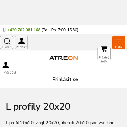
Přejít
na
obsah
+420 702 081 168
NÁKUPNÍ
Prázdný
košík
KOŠÍK
Můj účet
Přihlásit se
L profily 20x20
L profil 20x20, vingl 20x20, úhelník 20x20 jsou všechno