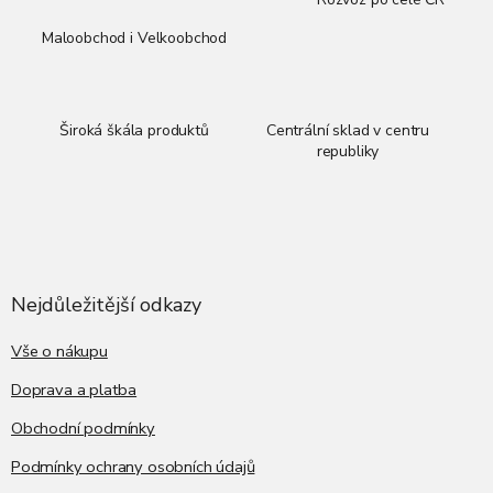
k
y
Maloobchod i Velkoobchod
v
ý
p
i
Široká škála produktů
Centrální sklad v centru
s
republiky
u
Z
á
p
a
Nejdůležitější odkazy
t
í
Vše o nákupu
Doprava a platba
Obchodní podmínky
Podmínky ochrany osobních údajů