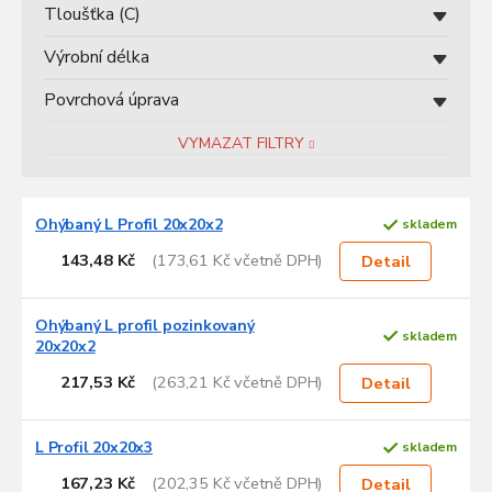
Tloušťka (C)
Výrobní délka
Povrchová úprava
VYMAZAT FILTRY
V
Ohýbaný L Profil 20x20x2
skladem
ý
p
143,48 Kč
(173,61 Kč včetně DPH)
Detail
i
s
p
Ohýbaný L profil pozinkovaný
skladem
20x20x2
r
o
217,53 Kč
(263,21 Kč včetně DPH)
Detail
d
u
k
L Profil 20x20x3
skladem
t
167,23 Kč
(202,35 Kč včetně DPH)
Detail