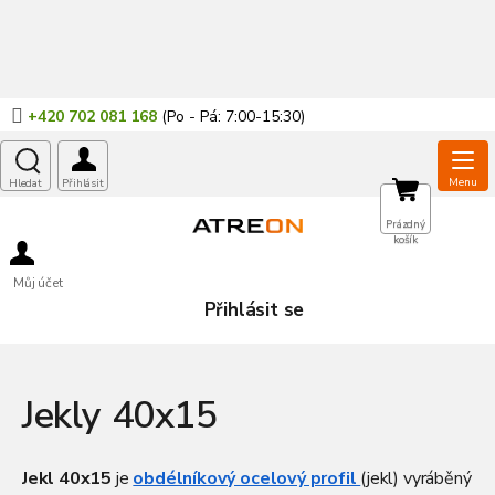
Přejít
na
obsah
+420 702 081 168
NÁKUPNÍ
Prázdný
košík
KOŠÍK
Můj účet
Přihlásit se
Jekly 40x15
Jekl 40x15
je
obdélníkový ocelový profil
(jekl) vyráběný