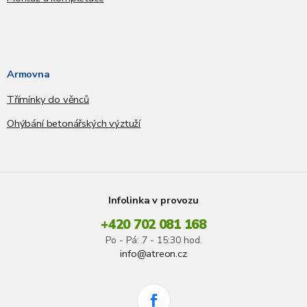
Armovna
Třímínky do věnců
Ohýbání betonářských výztuží
Infolinka v provozu
+420 702 081 168
Po - Pá: 7 - 15:30 hod.
info@atreon.cz