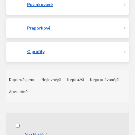
Pozinkované
Praporkové
C profily
Ř
a
Doporučujeme
Nejlevnější
Nejdražší
Nejprodávanější
z
e
Abecedně
n
í
p
r
o
d
Na skladě
1