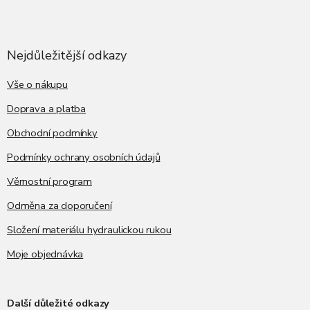
Z
á
p
a
Nejdůležitější odkazy
t
í
Vše o nákupu
Doprava a platba
Obchodní podmínky
Podmínky ochrany osobních údajů
Věrnostní program
Odměna za doporučení
Složení materiálu hydraulickou rukou
Moje objednávka
Další důležité odkazy