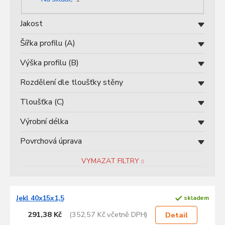
u
k
Jakost
t
ů
Šířka profilu (A)
Výška profilu (B)
Rozdělení dle tloušťky stěny
Tloušťka (C)
Výrobní délka
Povrchová úprava
VYMAZAT FILTRY
V
Jekl 40x15x1,5
skladem
ý
p
291,38 Kč
(352,57 Kč včetně DPH)
Detail
i