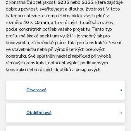
z konstrukční oceli jakosti
S235
nebo
S355
, která zajišťuje
dobrou pevnost, svařitelnost a dlouhou životnost. V této
kategorii naleznete kompletní nabídku všech jeklů v
rozměru
40 × 15 mm
, a to v různých tloušťkách stěny,
podle konkrétních potřeb vašeho projektu. Tento typ
profilu má široké spektrum využití – je vhodný jak pro
kovovýrobu, zámečnické práce, tak i pro konstrukční řešení
ve stavebnictví nebo při výrobě lehkých ocelových
konstrukcí. Své uplatnění nachází například při výrobě
rámových konstrukcí, oplocení, výplní, podkladových
konstrukcí nebo různých doplňků a designových
prvků. Obdélníkový jekl 40x15 mm dodáváme ve
standardní výrobní délce 6 metrů, přičemž na přání
zákazníka lze zajistit i dělení na míru. Pokud potřebujete
Čtvercové
specifické rozměry, rádi vám zajistíme individuální řešení.
Všechny profily jsou dodávány s důrazem na kvalitu a
přesnost zpracování.
Obdélníkové