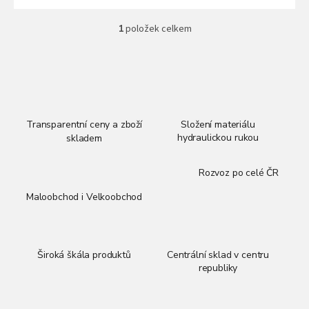
s
p
1
položek celkem
O
r
v
o
l
d
á
d
u
a
k
c
t
í
Transparentní ceny a zboží
Složení materiálu
ů
p
hydraulickou rukou
skladem
r
v
Rozvoz po celé ČR
k
y
Maloobchod i Velkoobchod
v
ý
p
i
Široká škála produktů
Centrální sklad v centru
s
republiky
u