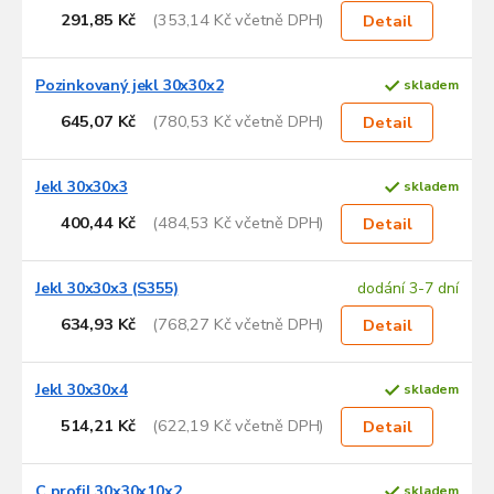
r
291,85 Kč
(353,14 Kč včetně DPH)
Detail
o
d
u
Pozinkovaný jekl 30x30x2
skladem
k
645,07 Kč
(780,53 Kč včetně DPH)
Detail
t
ů
Jekl 30x30x3
skladem
400,44 Kč
(484,53 Kč včetně DPH)
Detail
Jekl 30x30x3 (S355)
dodání 3-7 dní
634,93 Kč
(768,27 Kč včetně DPH)
Detail
Jekl 30x30x4
skladem
514,21 Kč
(622,19 Kč včetně DPH)
Detail
C profil 30x30x10x2
skladem