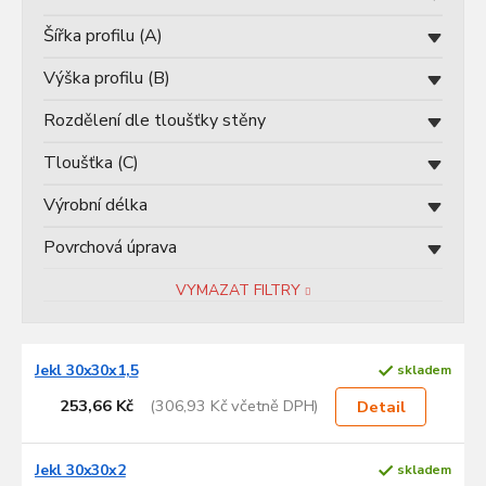
t
ů
Šířka profilu (A)
Výška profilu (B)
Rozdělení dle tloušťky stěny
Tloušťka (C)
Výrobní délka
Povrchová úprava
VYMAZAT FILTRY
V
Jekl 30x30x1,5
skladem
ý
p
253,66 Kč
(306,93 Kč včetně DPH)
Detail
i
s
p
Jekl 30x30x2
skladem