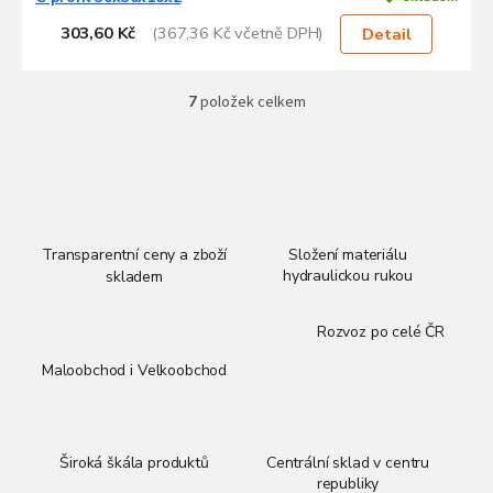
303,60 Kč
(367,36 Kč včetně DPH)
Detail
7
položek celkem
O
v
l
á
d
a
c
í
Transparentní ceny a zboží
Složení materiálu
p
hydraulickou rukou
skladem
r
v
Rozvoz po celé ČR
k
y
Maloobchod i Velkoobchod
v
ý
p
i
Široká škála produktů
Centrální sklad v centru
s
republiky
u