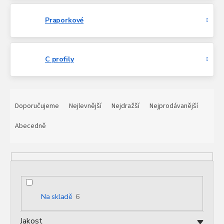
Praporkové
C profily
Ř
a
Doporučujeme
Nejlevnější
Nejdražší
Nejprodávanější
z
e
Abecedně
n
í
p
r
o
d
Na skladě
6
u
k
Jakost