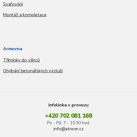
Svařování
Montáž a kompletace
Armovna
Třímínky do věnců
Ohýbání betonářských výztuží
Infolinka v provozu
+420 702 081 168
Po - Pá: 7 - 15:30 hod.
info@atreon.cz