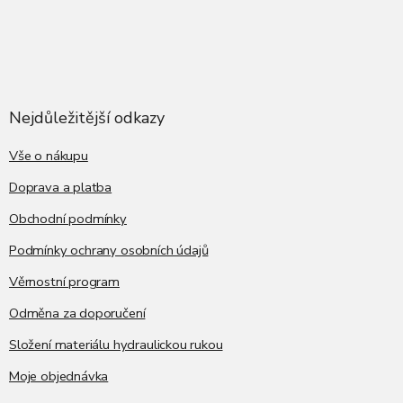
Z
á
p
a
Nejdůležitější odkazy
t
í
Vše o nákupu
Doprava a platba
Obchodní podmínky
Podmínky ochrany osobních údajů
Věrnostní program
Odměna za doporučení
Složení materiálu hydraulickou rukou
Moje objednávka