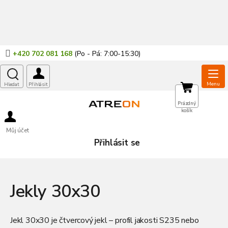
Přejít
na
obsah
+420 702 081 168
NÁKUPNÍ
Prázdný
košík
KOŠÍK
Můj účet
Přihlásit se
Jekly 30x30
Jekl 30x30 je čtvercový jekl – profil jakosti S235 nebo