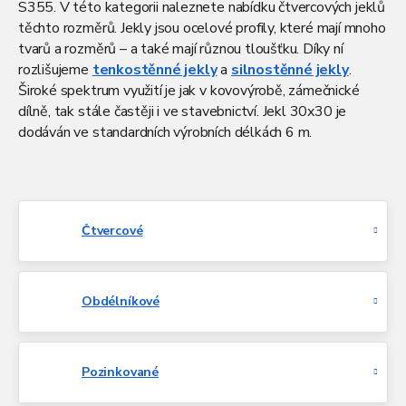
S355. V této kategorii naleznete nabídku čtvercových jeklů
těchto rozměrů.
Jekly jsou ocelové profily, které mají mnoho
tvarů a rozměrů – a také mají různou tloušťku. Díky ní
rozlišujeme
tenkostěnné jekly
a
silnostěnné jekly
.
Široké spektrum využití je jak v kovovýrobě, zámečnické
dílně, tak stále častěji i ve stavebnictví. Jekl 30x30 je
dodáván ve standardních výrobních délkách 6 m.
Čtvercové
Obdélníkové
Pozinkované