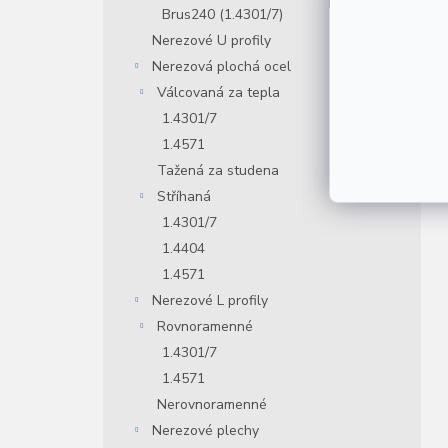
Brus240 (1.4301/7)
Nerezové U profily
Nerezová plochá ocel
Válcovaná za tepla
1.4301/7
1.4571
Tažená za studena
Stříhaná
1.4301/7
1.4404
1.4571
Nerezové L profily
Rovnoramenné
1.4301/7
1.4571
Nerovnoramenné
Nerezové plechy