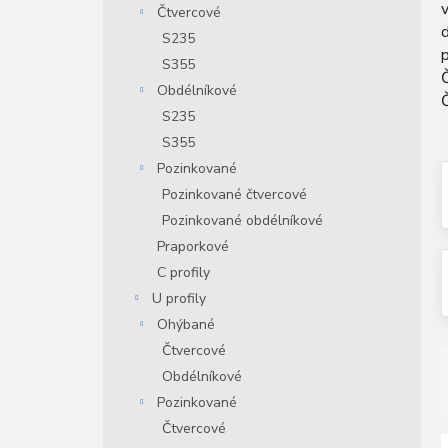
v
Čtvercové
n
í
S235
p
S355
a
Obdélníkové
Č
n
S235
e
S355
l
Pozinkované
Pozinkované čtvercové
Pozinkované obdélníkové
Praporkové
C profily
U profily
Ohýbané
Čtvercové
Obdélníkové
Pozinkované
Čtvercové