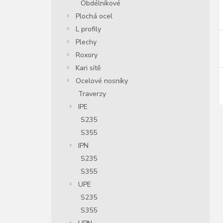
Obdélníkové
í
Plochá ocel
i
r
L profily
Plechy
Roxory
r
Kari sítě
Ocelové nosníky
Traverzy
IPE
S235
S355
IPN
S235
S355
UPE
S235
S355