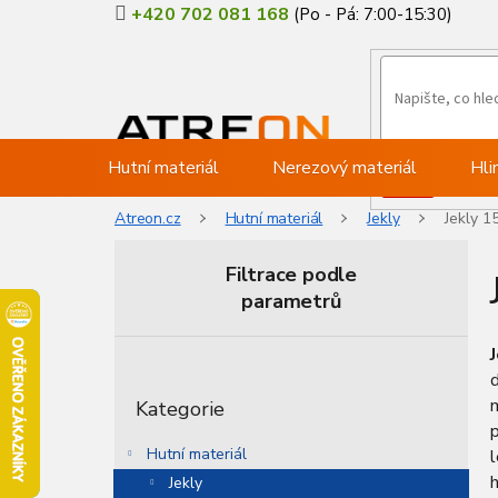
Přejít
+420 702 081 168
na
obsah
Hutní materiál
Nerezový materiál
Hli
Atreon.cz
Hutní materiál
Jekly
Jekly 1
Filtrace podle
parametrů
P
o
Přeskočit
s
Kategorie
kategorie
t
r
Hutní materiál
l
a
h
Jekly
n