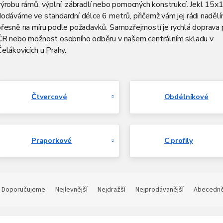
ýrobu rámů, výplní, zábradlí nebo pomocných konstrukcí. Jekl 15x
dodáváme ve standardní délce 6 metrů, přičemž vám jej rádi naděl
přesně na míru podle požadavků. Samozřejmostí je rychlá doprava 
ČR nebo možnost osobního odběru v našem centrálním skladu v
elákovicích u Prahy.
Čtvercové
Obdélníkové
Praporkové
C profily
Ř
a
Doporučujeme
Nejlevnější
Nejdražší
Nejprodávanější
Abecedn
z
e
V
n