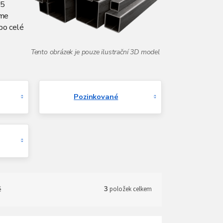
15
íme
po celé
Pozinkované
ě
3
položek celkem