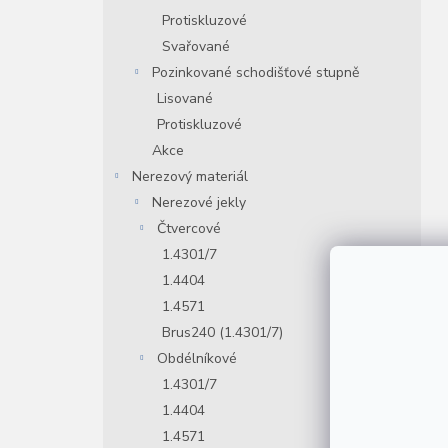
Protiskluzové
Svařované
Pozinkované schodišťové stupně
Lisované
Protiskluzové
Akce
Nerezový materiál
Nerezové jekly
Čtvercové
1.4301/7
1.4404
1.4571
Brus240 (1.4301/7)
Obdélníkové
1.4301/7
1.4404
1.4571