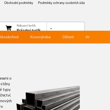
Obchodní podmínky
Podmínky ochrany osobních údajů
Věrnostní p
čet
Nákupní košík
hlásit se
Prázdný košík
lkoobchod
Kovovýroba
Dělení
Armovna
anami o
 stěny
né typy
nictví,
onových
ro