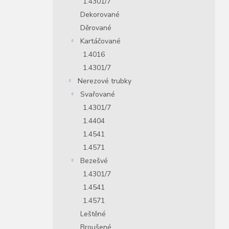
1.4301/7
Dekorované
Děrované
Kartáčované
1.4016
1.4301/7
Nerezové trubky
Svařované
1.4301/7
1.4404
1.4541
1.4571
Bezešvé
1.4301/7
1.4541
1.4571
Leštěné
Broušené