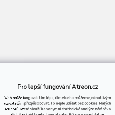
Pro lepší fungování Atreon.cz
Web může fungovat tím lépe, čím více ho můžeme jednotlivým
uživatelům přizpůsobovat. To nejde udělat bez cookies. Malých
souborů, které slouží k anonymní statistické analýze návštěv a
distribuci některého typu obsahu. Při zpracování dat se