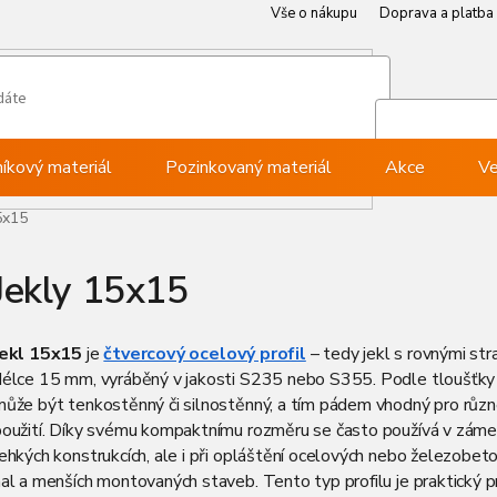
Vše o nákupu
Doprava a platba
Můj ú
Při
níkový materiál
Pozinkovaný materiál
Akce
Ve
5x15
Jekly 15x15
Jekl 15x15
je
čtvercový ocelový profil
– tedy jekl s rovnými str
délce 15 mm, vyráběný v jakosti S235 nebo S355. Podle tloušťky
může být tenkostěnný či silnostěnný, a tím pádem vhodný pro růz
použití. Díky svému kompaktnímu rozměru se často používá v zámeč
ehkých konstrukcích, ale i při opláštění ocelových nebo železobet
al a menších montovaných staveb. Tento typ profilu je praktický p