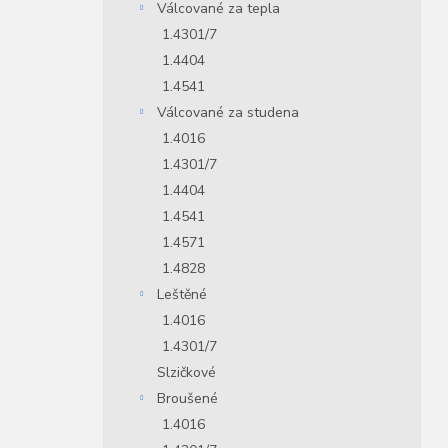
Válcované za tepla
1.4301/7
1.4404
1.4541
Válcované za studena
1.4016
1.4301/7
1.4404
1.4541
1.4571
1.4828
Leštěné
1.4016
1.4301/7
Slzičkové
Broušené
1.4016