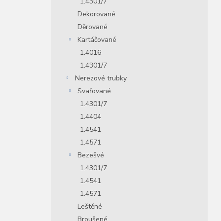
1.4301/7
Dekorované
Děrované
Kartáčované
1.4016
1.4301/7
Nerezové trubky
Svařované
1.4301/7
1.4404
1.4541
1.4571
Bezešvé
1.4301/7
1.4541
1.4571
Leštěné
Broušené