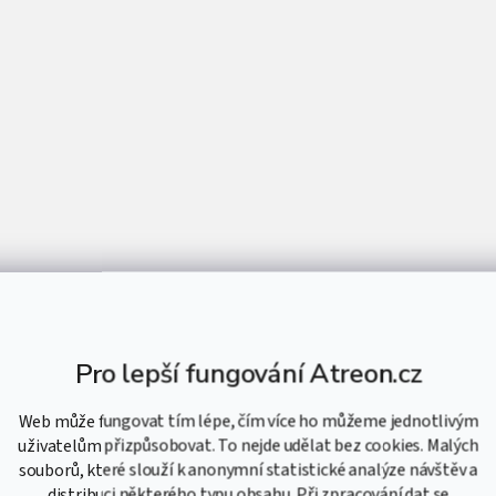
a
c
í
p
r
v
k
y
v
ý
p
i
s
u
Pro lepší fungování Atreon.cz
Web může fungovat tím lépe, čím více ho můžeme jednotlivým
uživatelům přizpůsobovat. To nejde udělat bez cookies. Malých
souborů, které slouží k anonymní statistické analýze návštěv a
distribuci některého typu obsahu. Při zpracování dat se