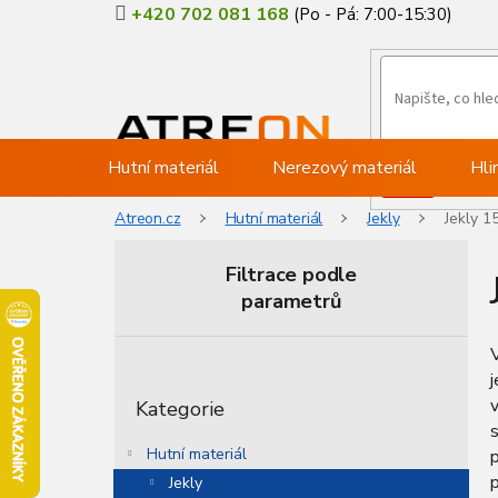
Přejít
+420 702 081 168
na
obsah
Hutní materiál
Nerezový materiál
Hli
Atreon.cz
Hutní materiál
Jekly
Jekly 1
Filtrace podle
parametrů
P
o
j
Přeskočit
s
v
Kategorie
kategorie
t
r
Hutní materiál
a
p
Jekly
n