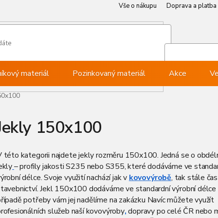
Vše o nákupu
Doprava a platba
Můj ú
Při
níkový materiál
Pozinkovaný materiál
Akce
Ve
50x100
Jekly 150x100
V této kategorii najdete jekly rozměru 150x100. Jedná se o obdél
ekly
– profily jakosti S235 nebo S355, které dodáváme ve standa
ýrobní délce.
Svoje využití nachází
jak v
kovovýrobě
, tak stále čast
stavebnictví. Jekl 150x100 dodáváme ve standardní výrobní délce 
případě potřeby vám jej nadělíme na zakázku Navíc můžete využít
rofesionálních služeb naší kovovýroby
,
dopravy po celé ČR nebo 