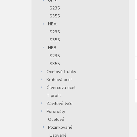
UPN
S235
S355
HEA
S235
S355
HEB
S235
S355
Ocelové trubky
Kruhová ocel
Čtvercová ocel
T profil
Závitové tyče
Pororošty
Ocelové
Pozinkované
Lisované