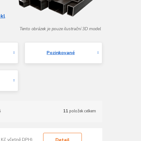
ekl
Pozinkované
ě
11
položek celkem
 Kč včetně DPH)
Detail