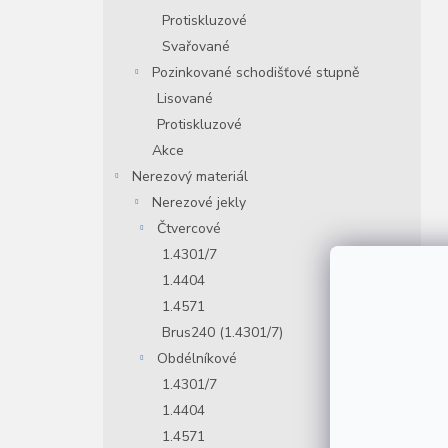
Protiskluzové
Svařované
Pozinkované schodišťové stupně
Lisované
Protiskluzové
Akce
Nerezový materiál
Nerezové jekly
Čtvercové
1.4301/7
1.4404
1.4571
Brus240 (1.4301/7)
Obdélníkové
1.4301/7
1.4404
1.4571