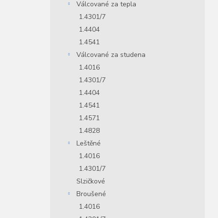
Válcované za tepla
1.4301/7
1.4404
1.4541
Válcované za studena
1.4016
1.4301/7
1.4404
1.4541
1.4571
1.4828
Leštěné
1.4016
1.4301/7
Slzičkové
Broušené
1.4016