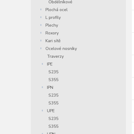
Obdélníkové
i
r
Plochá ocel
L profily
Plechy
r
Roxory
Kari sítě
Ocelové nosníky
Traverzy
IPE
S235
S355
IPN
S235
S355
UPE
S235
S355