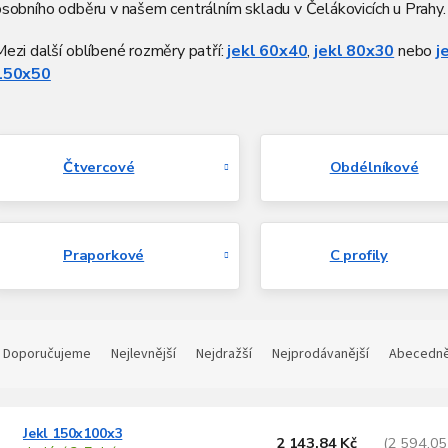
sobního odběru v našem centrálním skladu v Čelákovicích u Prahy.
ezi další oblíbené rozměry patří:
jekl 60x40
,
jekl 80x30
nebo
j
150x50
Čtvercové
Obdélníkové
Praporkové
C profily
Ř
a
Doporučujeme
Nejlevnější
Nejdražší
Nejprodávanější
Abecedn
z
e
V
n
Jekl 150x100x3
ý
2 143,84 Kč
(2 594,05