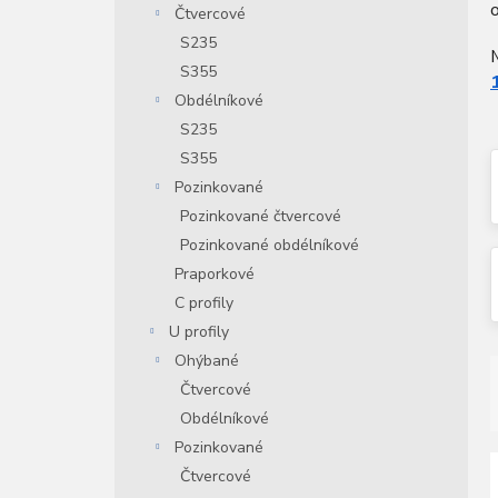
o
Čtvercové
n
í
S235
M
p
S355
a
Obdélníkové
n
S235
e
S355
l
Pozinkované
Pozinkované čtvercové
Pozinkované obdélníkové
Praporkové
C profily
U profily
Ohýbané
Čtvercové
Obdélníkové
Pozinkované
Čtvercové
í