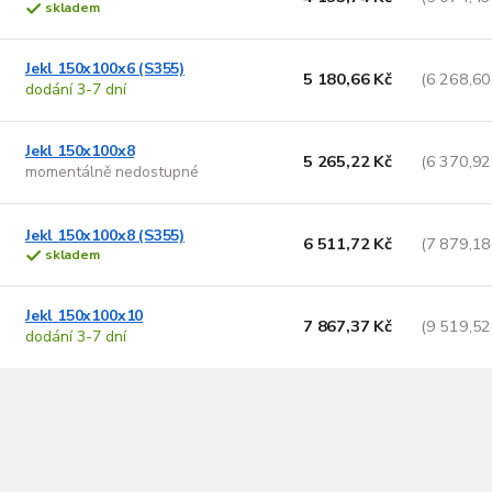
skladem
Jekl 150x100x6 (S355)
5 180,66 Kč
(6 268,60
dodání 3-7 dní
Jekl 150x100x8
5 265,22 Kč
(6 370,92
momentálně nedostupné
Jekl 150x100x8 (S355)
6 511,72 Kč
(7 879,18
skladem
Jekl 150x100x10
7 867,37 Kč
(9 519,52
dodání 3-7 dní
O
v
l
á
d