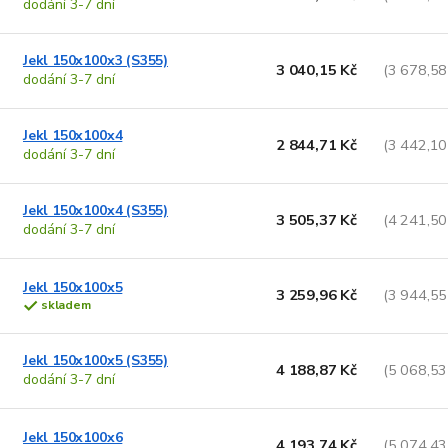
dodání 3-7 dní
p
p
s
o
Jekl 150x100x3 (S355)
3 040,15 Kč
(3 678,58
p
d
dodání 3-7 dní
u
o
k
Jekl 150x100x4
d
t
2 844,71 Kč
(3 442,10
dodání 3-7 dní
u
ů
k
t
Jekl 150x100x4 (S355)
3 505,37 Kč
(4 241,50
ů
dodání 3-7 dní
Jekl 150x100x5
3 259,96 Kč
(3 944,55
skladem
Jekl 150x100x5 (S355)
4 188,87 Kč
(5 068,53
dodání 3-7 dní
Jekl 150x100x6
4 193,74 Kč
(5 074,43