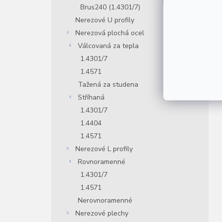
Brus240 (1.4301/7)
Nerezové U profily
Nerezová plochá ocel
Válcovaná za tepla
1.4301/7
1.4571
Tažená za studena
Stříhaná
1.4301/7
1.4404
1.4571
Nerezové L profily
Rovnoramenné
1.4301/7
1.4571
Nerovnoramenné
Nerezové plechy