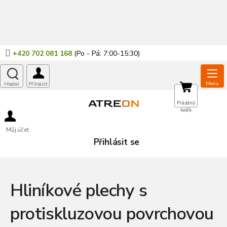
Přejít
na
obsah
+420 702 081 168
NÁKUPNÍ
Prázdný
košík
KOŠÍK
Můj účet
Přihlásit se
Hliníkové plechy s
protiskluzovou povrchovou