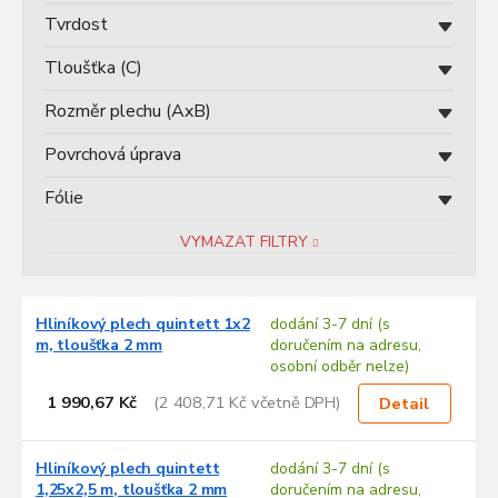
ů
Tvrdost
Tloušťka (C)
Rozměr plechu (AxB)
Povrchová úprava
Fólie
VYMAZAT FILTRY
V
Hliníkový plech quintett 1x2
dodání 3-7 dní (s
ý
m, tloušťka 2 mm
doručením na adresu,
p
osobní odběr nelze)
i
s
1 990,67 Kč
(2 408,71 Kč včetně DPH)
Detail
p
r
Hliníkový plech quintett
dodání 3-7 dní (s
o
1,25x2,5 m, tloušťka 2 mm
doručením na adresu,