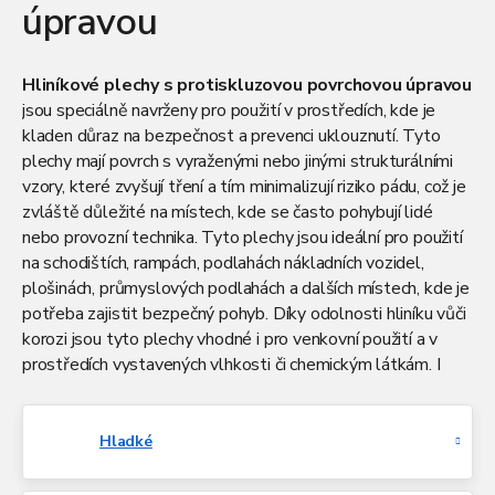
úpravou
Hliníkové plechy s protiskluzovou povrchovou úpravou
jsou speciálně navrženy pro použití v prostředích, kde je
kladen důraz na bezpečnost a prevenci uklouznutí. Tyto
plechy mají povrch s vyraženými nebo jinými strukturálními
vzory, které zvyšují tření a tím minimalizují riziko pádu, což je
zvláště důležité na místech, kde se často pohybují lidé
nebo provozní technika. Tyto plechy jsou ideální pro použití
na schodištích, rampách, podlahách nákladních vozidel,
plošinách, průmyslových podlahách a dalších místech, kde je
potřeba zajistit bezpečný pohyb. Díky odolnosti hliníku vůči
korozi jsou tyto plechy vhodné i pro venkovní použití a v
prostředích vystavených vlhkosti či chemickým látkám. I
tento druh hliníkových plechů dodáváme standardně po
celých tabulích různých rozměrů s možností dělení na
zakázku. Doprava po celé ČR je samozřejmostí.
Hladké