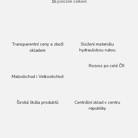
15
položek celkem
O
v
l
á
d
a
c
í
Transparentní ceny a zboží
Složení materiálu
p
hydraulickou rukou
skladem
r
v
Rozvoz po celé ČR
k
y
Maloobchod i Velkoobchod
v
ý
p
i
Široká škála produktů
Centrální sklad v centru
s
republiky
u
Z
á