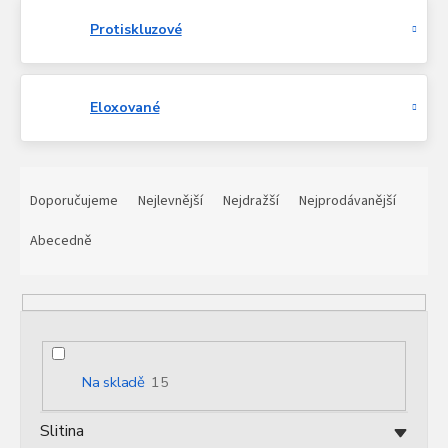
Protiskluzové
Eloxované
Ř
a
Doporučujeme
Nejlevnější
Nejdražší
Nejprodávanější
z
e
Abecedně
n
í
p
r
o
d
Na skladě
15
u
k
Slitina
t