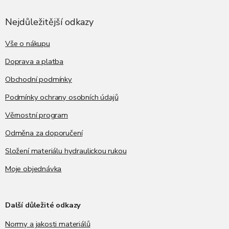
p
a
Nejdůležitější odkazy
t
í
Vše o nákupu
Doprava a platba
Obchodní podmínky
Podmínky ochrany osobních údajů
Věrnostní program
Odměna za doporučení
Složení materiálu hydraulickou rukou
Moje objednávka
Další důležité odkazy
Normy a jakosti materiálů