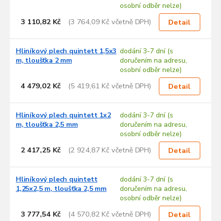
d
osobní odběr nelze)
u
3 110,82 Kč
(3 764,09 Kč včetně DPH)
k
Detail
t
ů
Hliníkový plech quintett 1,5x3
dodání 3-7 dní (s
m, tloušťka 2 mm
doručením na adresu,
osobní odběr nelze)
4 479,02 Kč
(5 419,61 Kč včetně DPH)
Detail
Hliníkový plech quintett 1x2
dodání 3-7 dní (s
m, tloušťka 2,5 mm
doručením na adresu,
osobní odběr nelze)
2 417,25 Kč
(2 924,87 Kč včetně DPH)
Detail
Hliníkový plech quintett
dodání 3-7 dní (s
1,25x2,5 m, tloušťka 2,5 mm
doručením na adresu,
osobní odběr nelze)
3 777,54 Kč
(4 570,82 Kč včetně DPH)
Detail