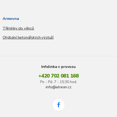
Armovna
Třímínky do věnců
Ohýbání betonářských výztuží
Infolinka v provozu
+420 702 081 168
Po - Pá: 7 - 15:30 hod.
info@atreon.cz