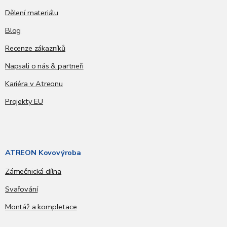
Dělení materiálu
Blog
Recenze zákazníků
Napsali o nás & partneři
Kariéra v Atreonu
Projekty EU
ATREON Kovovýroba
Zámečnická dílna
Svařování
Montáž a kompletace