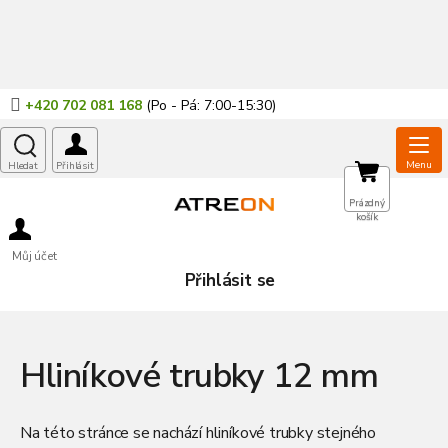
Přejít
na
obsah
+420 702 081 168
NÁKUPNÍ
Prázdný
košík
KOŠÍK
Můj účet
Přihlásit se
Hliníkové trubky 12 mm
Na této stránce se nachází hliníkové trubky stejného