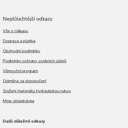
Z
á
p
a
Nejdůležitější odkazy
t
í
Vše o nákupu
Doprava a platba
Obchodní podmínky
Podmínky ochrany osobních údajů
Věrnostní program
Odměna za doporučení
Složení materiálu hydraulickou rukou
Moje objednávka
Další důležité odkazy