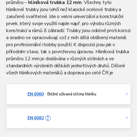
průměru –
hliníková trubka 12 mm
. Všechny tyto
hliníkové trubky jsou lehčí než klasické ocelové trubky a
zaručeně svařitelné. Jde o velmi univerzální a konstrukční
prvek, který svoje využití najde např. pro výrobu různých
konstrukcí a rámů či zábradlí. Trubky jsou odolné proti korozi
a snadno se opracovávají, což z nich dělá oblíbený materiál
pro profesionální i hobby použití. K dispozici jsou jak v
přírodním stavu, tak s povrchovou úpravou. Hliníková trubka
průměru 12 mm je dodávána v různých slitinách a ve
standardních výrobních délkách jednotlivých druhů. Dělení
všech hliníkových materiálů a doprava po celé ČR je
samozřejmostí.
EN 6060
Běžně užívaná slitina hliníku
EN 6082
?