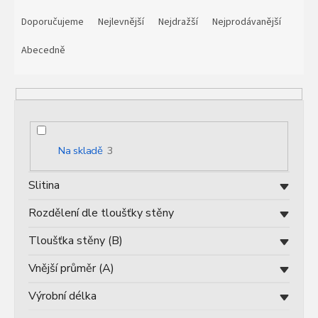
Ř
a
Doporučujeme
Nejlevnější
Nejdražší
Nejprodávanější
z
e
Abecedně
n
í
p
r
o
d
Na skladě
3
u
k
Slitina
t
ů
Rozdělení dle tloušťky stěny
Tloušťka stěny (B)
Vnější průměr (A)
Výrobní délka