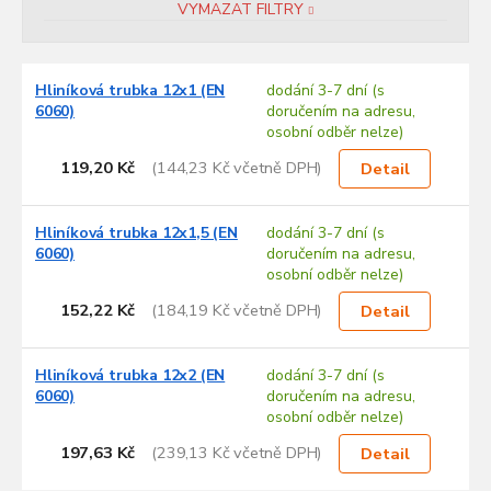
VYMAZAT FILTRY
V
Hliníková trubka 12x1 (EN
dodání 3-7 dní (s
ý
6060)
doručením na adresu,
p
osobní odběr nelze)
i
s
119,20 Kč
(144,23 Kč včetně DPH)
Detail
p
r
Hliníková trubka 12x1,5 (EN
dodání 3-7 dní (s
o
6060)
doručením na adresu,
d
osobní odběr nelze)
u
152,22 Kč
(184,19 Kč včetně DPH)
k
Detail
t
ů
Hliníková trubka 12x2 (EN
dodání 3-7 dní (s
6060)
doručením na adresu,
osobní odběr nelze)
197,63 Kč
(239,13 Kč včetně DPH)
Detail