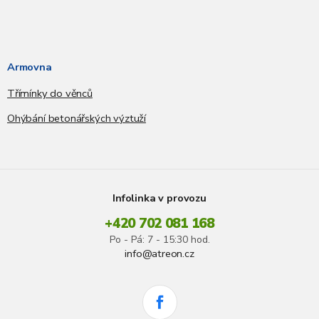
Armovna
Třímínky do věnců
Ohýbání betonářských výztuží
Infolinka v provozu
+420 702 081 168
Po - Pá: 7 - 15:30 hod.
info@atreon.cz