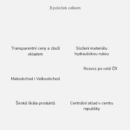
3
položek celkem
O
v
l
á
d
a
c
í
Transparentní ceny a zboží
Složení materiálu
p
hydraulickou rukou
skladem
r
v
Rozvoz po celé ČR
k
y
Maloobchod i Velkoobchod
v
ý
p
i
Široká škála produktů
Centrální sklad v centru
s
republiky
u