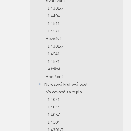
Svařované
1.4301/7
1.4404
1.4541
1.4571
Bezešvé
1.4301/7
1.4541
1.4571
Leštěné
Broušené
Nerezová kruhová ocel
Válcovaná za tepla
1.4021
1.4034
1.4057
1.4104
1.4301/7