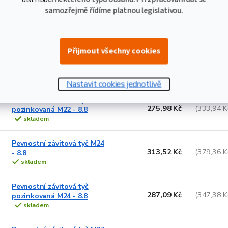
samozřejmě řídíme platnou legislativou.
Pevnostní závitová tyč
218,03 Kč
(263,82 K
pozinkovaná M20 - 8.8
skladem
Přijmout všechny cookies
Pevnostní závitová tyč M22
290,78 Kč
(351,84 K
- 8.8
skladem
Nastavit cookies jednotlivě
Pevnostní závitová tyč
275,98 Kč
(333,94 K
pozinkovaná M22 - 8.8
skladem
Pevnostní závitová tyč M24
313,52 Kč
(379,36 K
- 8.8
skladem
Pevnostní závitová tyč
287,09 Kč
(347,38 K
pozinkovaná M24 - 8.8
skladem