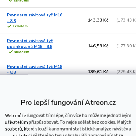
skladem
Pevnostní závitová tyč M16
143,33 Kč
(173,43 K
- 8.8
skladem
Pevnostní závitová tyč
146,53 Kč
(177,30 K
pozinkovaná M16 - 8.8
skladem
Pevnostní závitová tyč M18
189,61 Kč
(229,43 K
- 8.8
skladem
Pevnostní závitová tyč
171,90 Kč
(208 Kč
pozinkovaná M18 - 8.8
Pro lepší fungování Atreon.cz
skladem
Web může fungovat tím lépe, čím více ho můžeme jednotlivým
Pevnostní závitová tyč M20
uživatelům přizpůsobovat. To nejde udělat bez cookies. Malých
220,82 Kč
(267,19 K
- 8.8
souborů, které slouží k anonymní statistické analýze návštěv a
skladem
distribuci některého typu obsahu. Při zpracování dat se