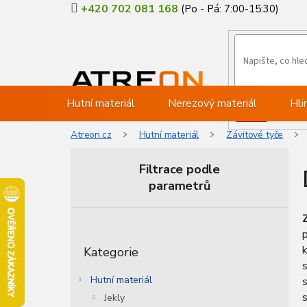
Přejít
+420 702 081 168
na
obsah
Hutní materiál
Nerezový materiál
Hli
Atreon.cz
Hutní materiál
Závitové tyče
Filtrace podle
parametrů
P
o
p
Přeskočit
s
k
Kategorie
kategorie
t
s
r
Hutní materiál
s
a
Jekly
n