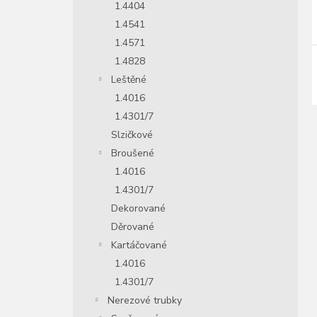
1.4404
1.4541
1.4571
1.4828
Leštěné
1.4016
1.4301/7
Slzičkové
Broušené
1.4016
1.4301/7
Dekorované
Děrované
Kartáčované
1.4016
1.4301/7
Nerezové trubky