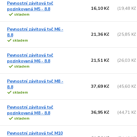
Pevnostní závitová tyč
ý
16,10 Kč
(19,48 Kč
pozinkovaná M5 - 8.8
p
p
skladem
s
o
Pevnostní závitová tyč M6 -
p
d
21,36 Kč
(25,85 Kč
8.8
u
skladem
o
k
d
t
Pevnostní závitová tyč
u
ů
21,51 Kč
(26,03 Kč
pozinkovaná M6 - 8.8
k
skladem
t
ů
Pevnostní závitová tyč M8 -
37,69 Kč
(45,60 Kč
8.8
skladem
Pevnostní závitová tyč
36,95 Kč
(44,71 Kč
pozinkovaná M8 - 8.8
skladem
Pevnostní závitová tyč M10