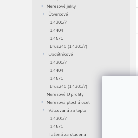
Nerezové jekly
Čtvercové
1.4301/7
1.4404
1.4571
Brus240 (1.4301/7)
Obdélníkové
1.4301/7
1.4404
1.4571
Brus240 (1.4301/7)
Nerezové U profily
Nerezová plochá ocel
Válcovaná za tepla
1.4301/7
1.4571
Tažená za studena