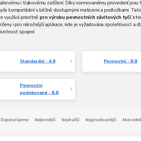
tahovému i tlakovému zatížení. Díky normovanému provedení jsou 
tyče kompatibilní s běžně dostupnými maticemi a podložkami. Tato
e využívá prioritně
pro výrobu pevnostních závitových tyčí
, kte
rčeny i pro náročnější aplikace, kde je vyžadována spolehlivost a d
ivotnost spojení
Standardní - 4.8
Pevnostní - 8.8
Pevnostní
pozinkované - 8.8
Ř
a
Doporučujeme
Nejlevnější
Nejdražší
Nejprodávanější
Abecedn
z
e
V
n