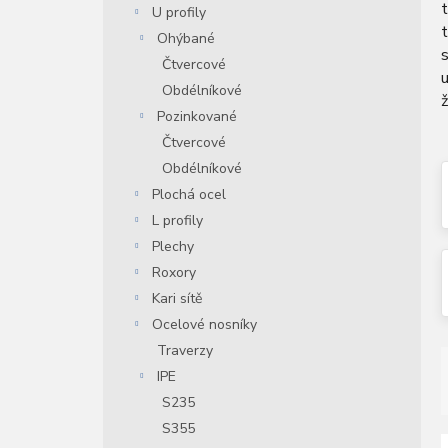
U profily
n
í
Ohýbané
s
p
Čtvercové
u
a
Obdélníkové
ž
n
Pozinkované
e
Čtvercové
l
Obdélníkové
Plochá ocel
L profily
Plechy
Roxory
Kari sítě
Ocelové nosníky
Traverzy
IPE
S235
S355