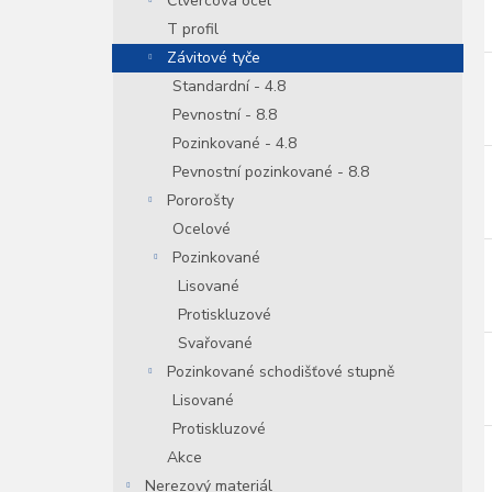
Čtvercová ocel
T profil
Závitové tyče
Standardní - 4.8
Pevnostní - 8.8
Pozinkované - 4.8
Pevnostní pozinkované - 8.8
Pororošty
Ocelové
Pozinkované
Lisované
Protiskluzové
Svařované
Pozinkované schodišťové stupně
Lisované
Protiskluzové
Akce
Nerezový materiál