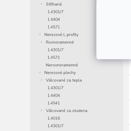
Stříhaná
1.4301/7
1.4404
1.4571
Nerezové L profily
Rovnoramenné
1.4301/7
1.4571
Nerovnoramenné
Nerezové plechy
Válcované za tepla
1.4301/7
1.4404
1.4541
Válcované za studena
1.4016
1.4301/7