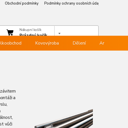
Obchodní podmínky
Podmínky ochrany osobních údajů
Věrnostní p
čet
Nákupní košík
hlásit se
Prázdný košík
lkoobchod
Kovovýroba
Dělení
Armovna
 závitem
montáži a
slu,
a
álnost,
t vůči