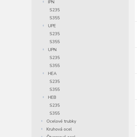
IPN
í
S235
i
r
S355
UPE
S235
r
S355
UPN
S235
S355
HEA
S235
S355
HEB
S235
S355
Ocelové trubky
Kruhová ocel