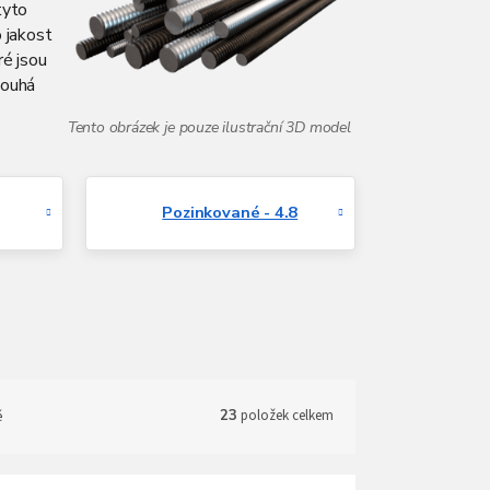
tyto
 jakost
ré jsou
louhá
Pozinkované - 4.8
ě
23
položek celkem