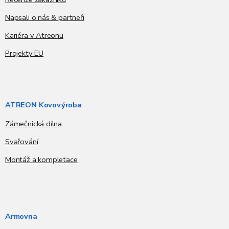
Napsali o nás & partneři
Kariéra v Atreonu
Projekty EU
ATREON Kovovýroba
Zámečnická dílna
Svařování
Montáž a kompletace
Armovna