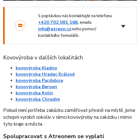
S poptávkou nás kontaktujte na telefonu
+420 702 081 168
, emailu
info@atreon.cz
nebo pomocí
kontaktního formuláře.
Kovovýroba v dalších lokalitách
kovovýroba Kladno
kovovýroba Hradec Králové
kovovýroba Pardubice
kovovýroba Beroun
kovovýroba Kolín
kovovýroba Chrudim
Pokud není potřeba zakázku zaměřovat přesně na místě, jsme
schopni vyrobit cokoliv v rámci kovovýroby na zakázku i mimo
tyto kraje a města.
Spolupracovat s Atreonem se vyplatí