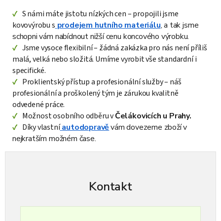
S námi máte jistotu nízkých cen – propojili jsme
kovovýrobu s
prodejem hutního materiálu
, a tak jsme
schopni vám nabídnout nižší cenu koncového výrobku.
Jsme vysoce flexibilní – žádná zakázka pro nás není příliš
malá, velká nebo složitá. Umíme vyrobit vše standardní i
specifické.
Proklientský přístup a profesionální služby – náš
profesionální a proškolený tým je zárukou kvalitně
odvedené práce.
Možnost osobního odběru v
Čelákovicích u Prahy.
Díky vlastní
autodopravě
vám dovezeme zboží v
nejkratším možném čase.
Kontakt