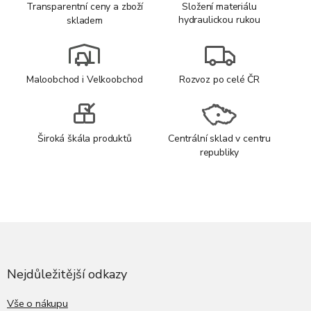
Transparentní ceny a zboží
Složení materiálu
hydraulickou rukou
skladem
Maloobchod i Velkoobchod
Rozvoz po celé ČR
Široká škála produktů
Centrální sklad v centru
republiky
Z
á
p
a
Nejdůležitější odkazy
t
í
Vše o nákupu