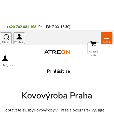
Přejít
na
obsah
+420 702 081 168
NÁKUPNÍ
Prázdný
košík
KOŠÍK
Můj účet
Přihlásit se
Kovovýroba Praha
Poptáváte služby
kovovýroby
v
Praze
a okolí? Pak využijte