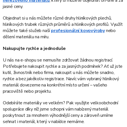
nerezového materiálu
, který si můžete objednat on-line a za
jasné ceny.
Objednat si u nás můžete různé druhy hliníkových plechů,
hliníkových trubek různých průměrů a hliníkových profilů. Využít
můžete také služeb naší
profesionální kovovýroby
nebo
dělení materiálu na míru.
Nakupujte rychle a jednoduše
U nás na e-shopu se nemusíte zdržovat žádnou registrací.
Potřebujete nakoupit rychle a za jasných podmínek? Ať už jste
kutil, živnostník nebo firma, nakoupit u nás můžete snadno,
rychle a bez jakékoliv registrace. Navíc vám vybraný hliníkový
materiál dovezeme na konkrétní místo určení – vašeho
pracoviště nebo projektu.
Odebíráte materiály ve velkém? Pak využijte velkoobchodní
spolupráce díky níž jsme schopni vám nabízený materiál
poskytnout za mnohem výhodnější ceny a zároveň umíme
sehnat i materiál, který v nabídce nemáme.