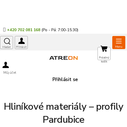
Přejít
na
obsah
+420 702 081 168
NÁKUPNÍ
Prázdný
košík
KOŠÍK
Můj účet
Přihlásit se
Hliníkové materiály – profily
Pardubice