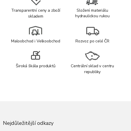
Transparentní ceny a zboží
Složení materiálu
hydraulickou rukou
skladem
Maloobchod i Velkoobchod
Rozvoz po celé ČR
Široká škála produktů
Centrální sklad v centru
republiky
Z
á
p
a
Nejdůležitější odkazy
t