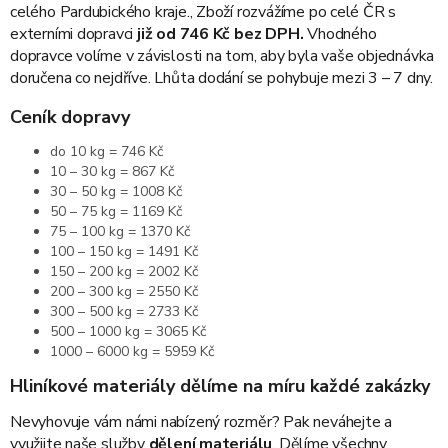
celého Pardubického kraje., Zboží rozvážíme po celé ČR s
externími dopravci
již od 746 Kč bez DPH.
Vhodného
dopravce volíme v závislosti na tom, aby byla vaše objednávka
doručena co nejdříve. Lhůta dodání se pohybuje mezi 3 – 7 dny.
Ceník dopravy
do 10 kg = 746 Kč
10 – 30 kg = 867 Kč
30 – 50 kg = 1008 Kč
50 – 75 kg = 1169 Kč
75 – 100 kg = 1370 Kč
100 – 150 kg = 1491 Kč
150 – 200 kg = 2002 Kč
200 – 300 kg = 2550 Kč
300 – 500 kg = 2733 Kč
500 – 1000 kg = 3065 Kč
1000 – 6000 kg = 5959 Kč
Hliníkové materiály dělíme na míru každé zakázky
Nevyhovuje vám námi nabízený rozměr? Pak neváhejte a
využijte naše služby
dělení materiálu
. Dělíme všechny