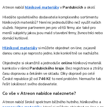
Atreon nabízí
hliníkové materiály
v
Pardubicích
a okolí.
Hledáte spolehlivého dodavatele komplexního sortimentu
hliníkových materiálů? Není nic jednoduššího než využít našich
služeb. Nejsme partnerem jen pro větší firmy, ale také pro
menší subjekty jakou jsou malé stavební firmy, živnostníci nebo
domácí kutilové.
Hliníkové materiály
si můžete objednat on-line, za jasně
danou cenu a je naprosto jedno, kde konkrétně se nacházíte.
Objednejte si okamžitě a jednoduše
online
hliníkový materiál
kamkoliv v rámci
Pardubického kraje
. Bez registrace a ztráty
času dopravou a čekáním ve skladu. Díky dopravě po celé
České republice již od
746 Kč
to není problém. Nemusíte tak
řešit lokálnost svého dodavatele.
Co vše v Atreon nabídce naleznete?
Atreon nabízí široké spektrum běžného hutního, hliníkového a