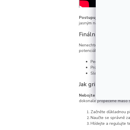
Postupujte podle návodu a
jasným návodem a trpělivost
Finální úpravy a te
Nenechte se unést nedočkavo
potenciál a těšit se z bezp
Pečlivě zkontrolujte 
Proveďte první zažehn
Sledujte, zda se na 
Jak grilovat v asado
Nebojte se experimentova
dokonale propečené maso s 
Začněte důkladnou pří
Naučte se správně za
Hlídejte a regulujte t