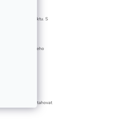
ou složitostí projektu. S
oci naplno využít jeho
 z asador barril vytahovat