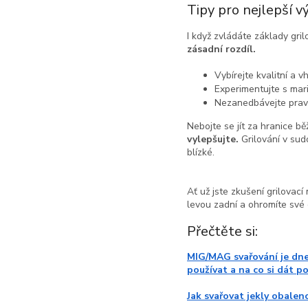
Tipy pro nejlepší v
I když zvládáte základy gri
zásadní rozdíl.
Vybírejte kvalitní a
Experimentujte s ma
Nezanedbávejte pravid
Nebojte se jít za hranice bě
vylepšujte.
Grilování v sudo
blízké.
Ať už jste zkušení grilovací
levou zadní a ohromíte své 
Přečtěte si:
MIG/MAG svařování je dne
používat a na co si dát p
Jak svařovat jekly obale