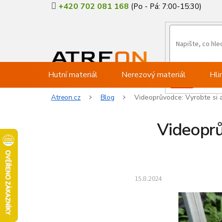
Přejít
+420 702 081 168
na
obsah
Hutní materiál
Nerezový materiál
Hli
Atreon.cz
Blog
Videoprůvodce: Vyrobte si a
Videoprů
15.8.2024