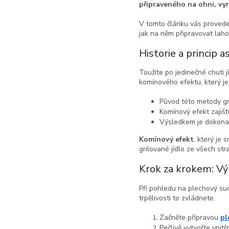
připraveného na ohni, vyr
V tomto článku vás provedem
jak na něm připravovat lah
Historie a princip a
Toužíte po jedinečné chuti 
komínového efektu, který je
Původ této metody gril
Komínový efekt zajišť
Výsledkem je dokona
Komínový efekt
, který je
grilované jídlo ze všech str
Krok za krokem: Vý
Při pohledu na plechový su
trpělivosti to zvládnete.
Začněte přípravou
pl
Pečlivě vytvořte vnitř