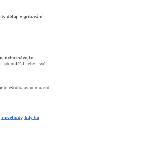
ly dělají v grilování
e, ochutnávejte,
, jak potěšit sebe i své
nete výrobu asador barril
, nevýhody, kdy ho