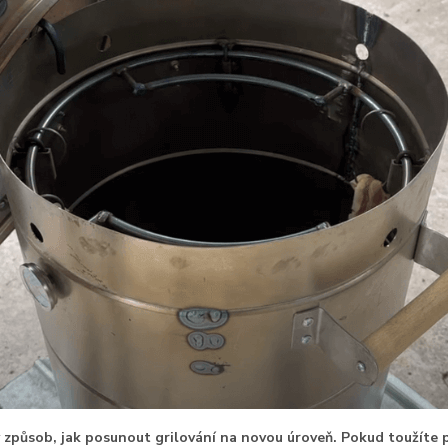
ý způsob, jak posunout grilování na novou úroveň. Pokud toužíte p