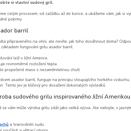
obte si vlastní sudový gril.
e celým procesem, od začátku až do konce, a ukážeme vám, jak si vyrobi
odné pokrmy.
sador barril
jídla připraveného na ohni, ale nevíte, jak toho dosáhnout doma? Odpově
 základem fungování grilu asador barril.
ování leží v Jižní Americe.
uje rovnoměrné rozložení tepla.
le propečené maso s nezaměnitelnou chutí.
 srdcem asador barril, funguje na principu stoupajícího horkého vzduchu
an. Tento jev je klíčový pro dosažení dokonalých výsledků.
roba sudového grilu inspirovaného Jižní Amerikou
d se vám může výroba grilu zdát jako velká výzva. Ale nebojte, s jasn
echů
a tvarováním sudu.
ní součásti a větrací otvory.