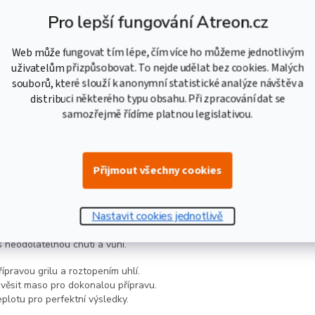
Pro lepší fungování Atreon.cz
 brzy budete majiteli unikátního grilu.
Nenechte se odradit zdánliv
Web může fungovat tím lépe, čím více ho můžeme jednotlivým
í dokáže asador barril vyrobit opravdu každý šikovný kutil.
uživatelům přizpůsobovat. To nejde udělat bez cookies. Malých
stování
souborů, které slouží k anonymní statistické analýze návštěv a
distribuci některého typu obsahu. Při zpracování dat se
stí a věnujte testování grilu náležitou pozornost. Jedině tak budete m
samozřejmě řídíme platnou legislativou.
roblémového grilování.
všechny svary a spoje.
utí a otestujte funkčnost.
Přijmout všechny cookies
nežádoucích místech neobjevuje kouř či nadměrné teplo.
r barril
Nastavit cookies jednotlivě
t a zdokonalovat své grilovací schopnosti.
S trochou praxe budete
neodolatelnou chutí a vůní.
pravou grilu a roztopením uhlí.
věsit maso pro dokonalou přípravu.
eplotu pro perfektní výsledky.