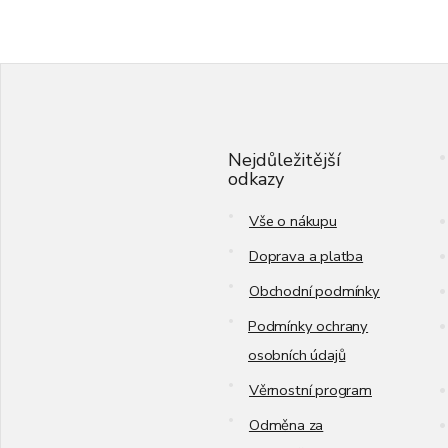
Z
á
p
a
t
Nejdůležitější
odkazy
í
Vše o nákupu
Doprava a platba
Obchodní podmínky
Podmínky ochrany
osobních údajů
Věrnostní program
Odměna za