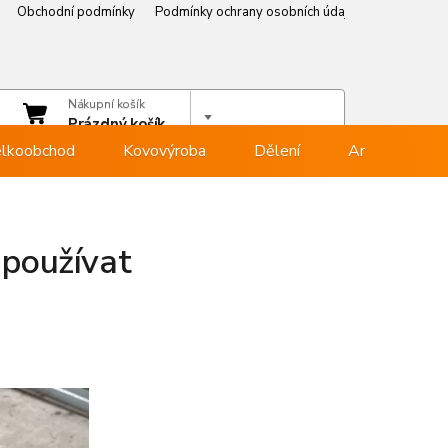
Obchodní podmínky
Podmínky ochrany osobních údajů
Věrnostní p
čet
Nákupní košík
hlásit se
Prázdný košík
lkoobchod
Kovovýroba
Dělení
Armovna
 používat