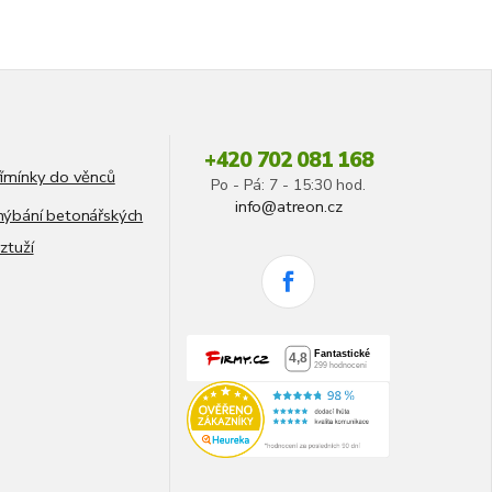
+420 702 081 168
ímínky do věnců
Po - Pá: 7 - 15:30 hod.
info@atreon.cz
ýbání betonářských
ztuží