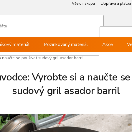
Vše o nákupu
Doprava a platba
Můj ú
Při
níkový materiál
Pozinkovaný materiál
Akce
Ve
 naučte se používat sudový gril asador barril
vodce: Vyrobte si a naučte se
sudový gril asador barril