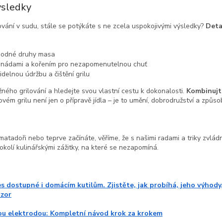
ýsledky
lování v sudu, stále se potýkáte s ne zcela uspokojivými výsledky?
Detai
 vhodné druhy masa
rinádami a kořením pro nezapomenutelnou chuť
elnou údržbu a čištění grilu
žného grilování a hledejte svou vlastní cestu k dokonalosti.
Kombinujt
vém grilu není jen o přípravě jídla – je to umění, dobrodružství a způsob
 matadoři nebo teprve začínáte, věříme, že s našimi radami a triky zvlád
okolí kulinářskými zážitky, na které se nezapomíná.
s dostupné i domácím kutilům. Zjistěte, jak probíhá, jeho výhody
ozor
nou elektrodou: Kompletní návod krok za krokem