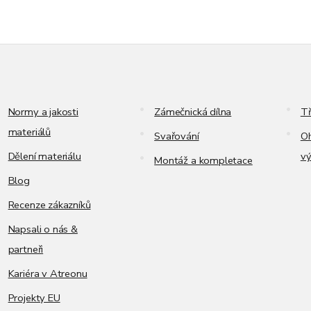
Normy a jakosti
Zámečnická dílna
Tř
materiálů
Svařování
Oh
Dělení materiálu
vý
Montáž a kompletace
Blog
Recenze zákazníků
Napsali o nás &
partneři
Kariéra v Atreonu
Projekty EU