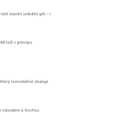
t vlastní unikátní gril – i
ď leží v principu
, který rovnoměrně obaluje
ým návodem a trochou