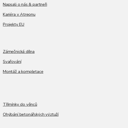
Napsali o nás & partneři
Kariéra v Atreonu
Projekty EU
Zámečnická dílna
Svařování
Montáž a kompletace
Třímínky do věnců
Ohýbání betonářských výztuží