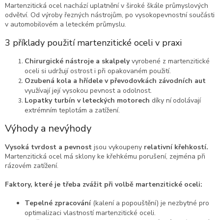
Martenzitická ocel nachází uplatnění v široké škále průmyslových
odvětví. Od výroby řezných nástrojům, po vysokopevnostní součásti
v automobilovém a leteckém průmyslu.
3 příklady použití martenzitické oceli v praxi
Chirurgické nástroje a skalpely
vyrobené z martenzitické
oceli si udržují ostrost i při opakovaném použití.
Ozubená kola a hřídele v převodovkách závodních aut
využívají její vysokou pevnost a odolnost.
Lopatky turbín v leteckých motorech
díky ní
odolávají
extrémním teplotám a zatížení.
Výhody a nevýhody
Vysoká tvrdost a pevnost
jsou vykoupeny
relativní křehkostí.
Martenzitická ocel má sklony ke křehkému porušení, zejména při
rázovém zatížení.
Faktory, které je třeba zvážit při volbě martenzitické oceli:
Tepelné zpracování
(kalení a popouštění) je nezbytné pro
optimalizaci vlastností martenzitické oceli.