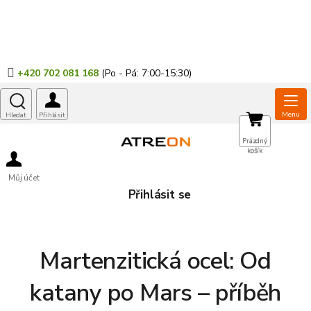
Přejít
na
obsah
+420 702 081 168
NÁKUPNÍ
Prázdný
košík
KOŠÍK
Můj účet
Přihlásit se
Martenzitická ocel: Od
katany po Mars – příběh