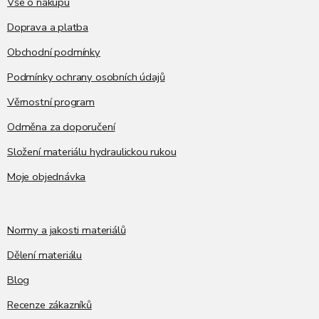
í
Vše o nákupu
Doprava a platba
Obchodní podmínky
Podmínky ochrany osobních údajů
Věrnostní program
Odměna za doporučení
Složení materiálu hydraulickou rukou
Moje objednávka
Normy a jakosti materiálů
Dělení materiálu
Blog
Recenze zákazníků