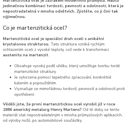
Martenzitická ocel je zázrakem moderního průmyslu. Nabízí
jedinečnou kombinaci tvrdosti, pevnosti a odolnosti, která je
nepostradatelná v mnoha odvětvích. Zjistěte, co ji činí tak
výjimečnou.
Co je martenzitická ocel?
Martenzitická ocel je speciální druh oceli s unikátní
krystalovou strukturou.
Tato struktura vzniká rychlým
ochlazením oceli z vysoké teploty, což vede k transformaci
austenitu na martenzit
.
Obsahuje vysoký podíl uhlíku, který umožňuje tvorbu tvrdé
martenzitické struktury.
Je vytvrzena pomocí tepelného zpracování, konkrétně
kalením a popouštěním.
Vyznačuje se mimořádnou tvrdostí, pevností a odolností proti
opotřebení.
Věděli jste, že první martenzitickou ocel vyrobil již v roce
1886 americký metalurg Henry Martens?
Od té doby se tento
materiál stal nepostradatelným v mnoha průmyslových aplikacích,
od výroby nožů, po automobilové součástky.