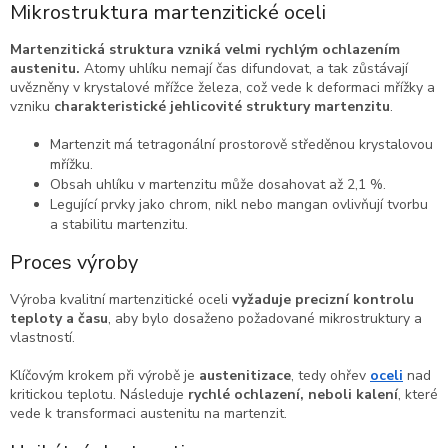
Mikrostruktura martenzitické oceli
Martenzitická struktura vzniká velmi rychlým ochlazením
austenitu.
Atomy uhlíku nemají čas difundovat, a tak zůstávají
uvězněny v krystalové mřížce železa, což vede k deformaci mřížky a
vzniku
charakteristické jehlicovité struktury martenzitu
.
Martenzit má tetragonální prostorově středěnou krystalovou
mřížku.
Obsah uhlíku v martenzitu může dosahovat až 2,1 %.
Legující prvky jako chrom, nikl nebo mangan ovlivňují tvorbu
a stabilitu martenzitu.
Proces výroby
Výroba kvalitní martenzitické oceli
vyžaduje precizní kontrolu
teploty a času
, aby bylo dosaženo požadované mikrostruktury a
vlastností.
Klíčovým krokem při výrobě je
austenitizace
, tedy ohřev
oceli
nad
kritickou teplotu. Následuje
rychlé ochlazení, neboli kalení
, které
vede k transformaci austenitu na martenzit.