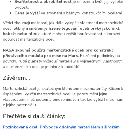
Svařitelnost a obrobitelnost
je omezená kvůli její vysoké
tvrdosti.
Cena je vyšší
ve srovnání s běžnými konstrukčními ocelemi.
Vědci zkoumají možnosti, jak dále vylepšit vlastnosti martenzitické
oceli. Slibným směrem je
řízené legování oceli prvky jako nikl,
kobalt nebo hliník
, které mohou zvýšit houževnatost a korozní
odolnost martenzitické oceli.
NASA zkoumá použití martenzitické oceli pro konstrukci
přistávacího modulu pro mise na Mars.
Extrémní podmínky na
povrchu rudé planety vyžadují materiály s výjimečnými vlastnostmi,
a martenzitická ocel je jedním z kandidátů.
Závěrem…
Martenzitická ocel je skutečným klenotem mezi materiály. Klíčem k
úspěšnému využití martenzitické oceli je porozumění jejím
vlastnostem, možnostem a omezením. Jen tak lze vytěžit maximum
z jejího potenciálu.
Přečtěte si další články:
Pozinkovaná ocel: Průvodce odolným materiálem s širokým