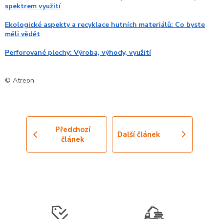
spektrem využití
Ekologické aspekty a recyklace hutních materiálů: Co byste
měli vědět
Perforované plechy: Výroba, výhody, využití
© Atreon
Předchozí
Další článek
článek