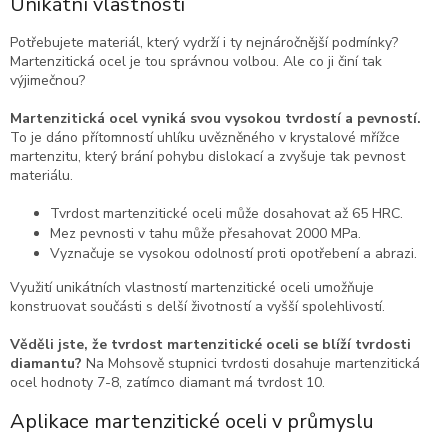
Unikátní vlastnosti
Potřebujete materiál, který vydrží i ty nejnáročnější podmínky?
Martenzitická ocel je tou správnou volbou. Ale co ji činí tak
výjimečnou?
Martenzitická ocel vyniká svou vysokou tvrdostí a pevností.
To je dáno přítomností uhlíku uvězněného v krystalové mřížce
martenzitu, který brání pohybu dislokací a zvyšuje tak pevnost
materiálu.
Tvrdost martenzitické oceli může dosahovat až 65 HRC.
Mez pevnosti v tahu může přesahovat 2000 MPa.
Vyznačuje se vysokou odolností proti opotřebení a abrazi.
Využití unikátních vlastností martenzitické oceli umožňuje
konstruovat součásti s delší životností a vyšší spolehlivostí.
Věděli jste, že tvrdost martenzitické oceli se blíží tvrdosti
diamantu?
Na Mohsově stupnici tvrdosti dosahuje martenzitická
ocel hodnoty 7-8, zatímco diamant má tvrdost 10.
Aplikace martenzitické oceli v průmyslu