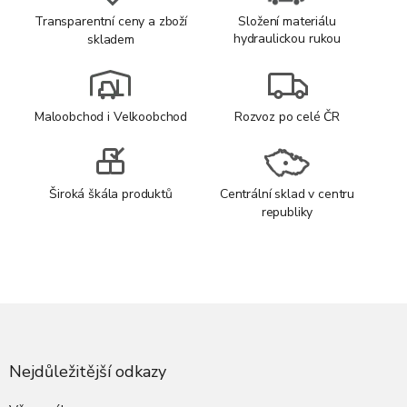
Transparentní ceny a zboží
Složení materiálu
hydraulickou rukou
skladem
Maloobchod i Velkoobchod
Rozvoz po celé ČR
Široká škála produktů
Centrální sklad v centru
republiky
Z
á
p
a
Nejdůležitější odkazy
t