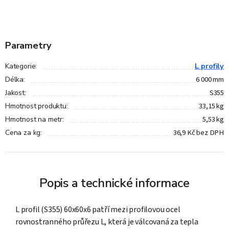
Parametry
L profily
Kategorie
:
6 000 mm
Délka
:
S355
Jakost
:
33,15 kg
Hmotnost produktu
:
5,53 kg
Hmotnost na metr
:
36,9 Kč bez DPH
Cena za kg
:
Popis a technické informace
L profil (S355) 60x60x6 patří mezi profilovou ocel
rovnostranného průřezu L, která je válcovaná za tepla