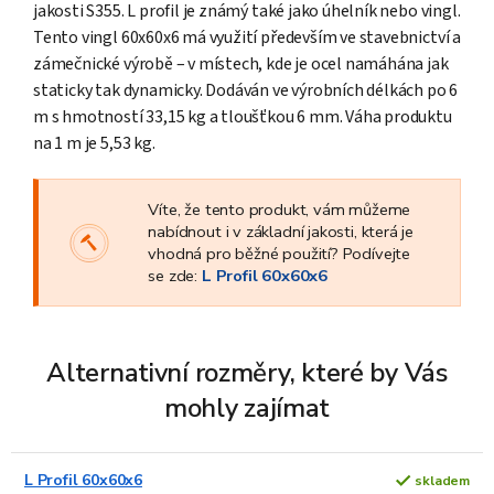
jakosti S355. L profil je známý také jako úhelník nebo vingl.
Tento vingl 60x60x6 má využití především ve stavebnictví a
zámečnické výrobě – v místech, kde je ocel namáhána jak
staticky tak dynamicky. Dodáván ve výrobních délkách po 6
m s hmotností 33,15 kg a tloušťkou 6 mm. Váha produktu
na 1 m je 5,53 kg.
Víte, že tento produkt, vám můžeme
nabídnout i v základní jakosti, která je
vhodná pro běžné použití? Podívejte
se zde:
L Profil 60x60x6
Alternativní rozměry, které by Vás
mohly zajímat
L Profil 60x60x6
skladem