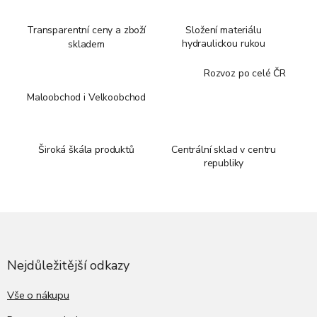
Transparentní ceny a zboží
Složení materiálu
hydraulickou rukou
skladem
Rozvoz po celé ČR
Maloobchod i Velkoobchod
Široká škála produktů
Centrální sklad v centru
republiky
Z
á
p
a
Nejdůležitější odkazy
t
í
Vše o nákupu