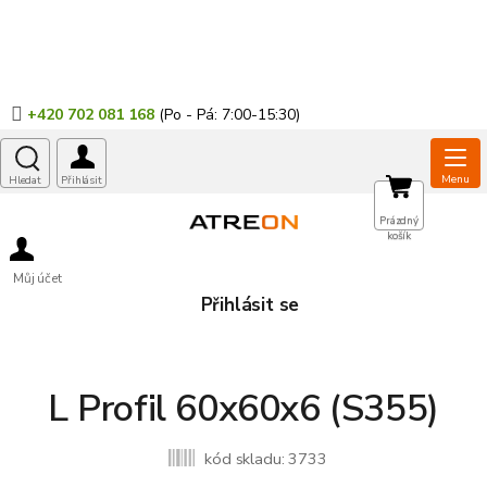
Přejít
na
obsah
+420 702 081 168
NÁKUPNÍ
Prázdný
košík
KOŠÍK
Můj účet
Přihlásit se
L Profil 60x60x6 (S355)
kód skladu:
3733