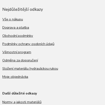
p
a
Nejdůležitější odkazy
t
í
Vše o nákupu
Doprava a platba
Obchodní podmínky
Podmínky ochrany osobních údajů
Věrnostní program
Odměna za doporučení
Složení materiálu hydraulickou rukou
Moje objednávka
Další důležité odkazy
Normy a jakosti materiálů