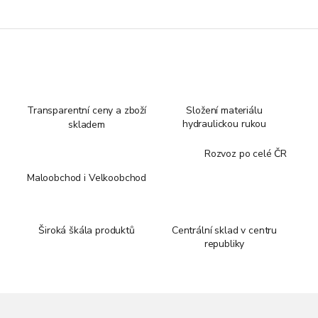
Transparentní ceny a zboží
Složení materiálu
hydraulickou rukou
skladem
Rozvoz po celé ČR
Maloobchod i Velkoobchod
Široká škála produktů
Centrální sklad v centru
republiky
Z
á