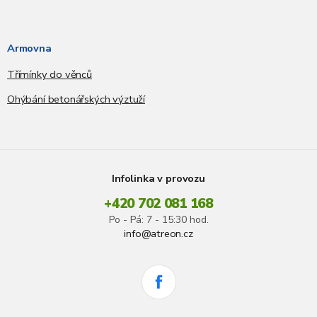
Armovna
Třímínky do věnců
Ohýbání betonářských výztuží
Infolinka v provozu
+420 702 081 168
Po - Pá: 7 - 15:30 hod.
info@atreon.cz