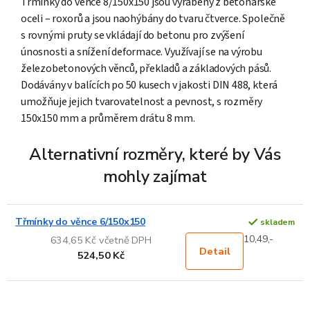
Třmínky do věnce 8/150x150 jsou vyráběny z betonářské
oceli – roxorů a jsou naohýbány do tvaru čtverce. Společně
s rovnými pruty se vkládají do betonu pro zvýšení
únosnosti a snížení deformace. Využívají se na výrobu
železobetonových věnců, překladů a základových pásů.
Dodávány v balících po 50 kusech v jakosti DIN 488, která
umožňuje jejich tvarovatelnost a pevnost, s rozměry
150x150 mm a průměrem drátu 8 mm.
Alternativní rozměry, které by Vás
mohly zajímat
Třmínky do věnce 6/150x150
skladem
10,49,-
634,65 Kč včetně DPH
Detail
524,50 Kč