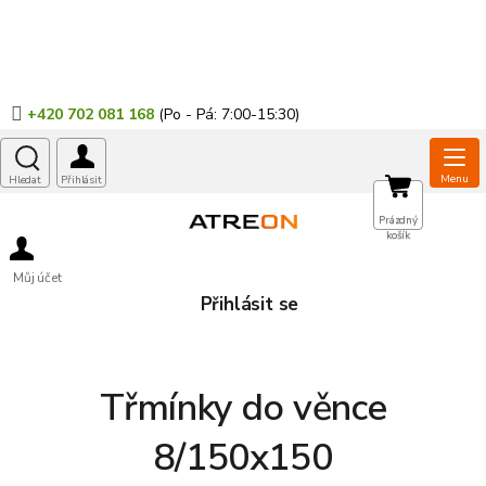
Přejít
na
obsah
+420 702 081 168
NÁKUPNÍ
Prázdný
košík
KOŠÍK
Můj účet
Přihlásit se
Třmínky do věnce
8/150x150