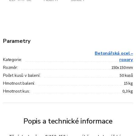
Parametry
Betonářská ocel –
roxory
Kategorie
:
150x150 mm
Rozměr
:
50 kusů
Počet kusů v balení
:
15 kg
Hmotnost balení
:
0,3 kg
Hmotnost kus
:
Popis a technické informace