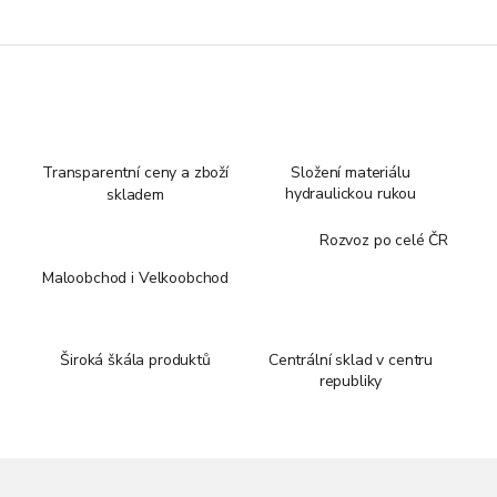
Transparentní ceny a zboží
Složení materiálu
hydraulickou rukou
skladem
Rozvoz po celé ČR
Maloobchod i Velkoobchod
Široká škála produktů
Centrální sklad v centru
republiky
Z
á