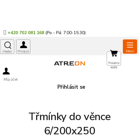
Přejít
na
obsah
+420 702 081 168
NÁKUPNÍ
Prázdný
košík
KOŠÍK
Můj účet
Přihlásit se
Třmínky do věnce
6/200x250