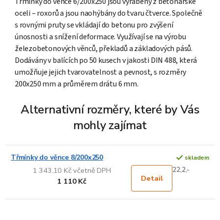
Třmínky do věnce 6/200x250 jsou vyráběny z betonářské
oceli – roxorů a jsou naohýbány do tvaru čtverce. Společně
s rovnými pruty se vkládají do betonu pro zvýšení
únosnosti a snížení deformace. Využívají se na výrobu
železobetonových věnců, překladů a základových pásů.
Dodávány v balících po 50 kusech v jakosti DIN 488, která
umožňuje jejich tvarovatelnost a pevnost, s rozměry
200x250 mm a průměrem drátu 6 mm.
Alternativní rozměry, které by Vás
mohly zajímat
Třmínky do věnce 8/200x250
skladem
22,2,-
1 343,10 Kč včetně DPH
Detail
1 110 Kč