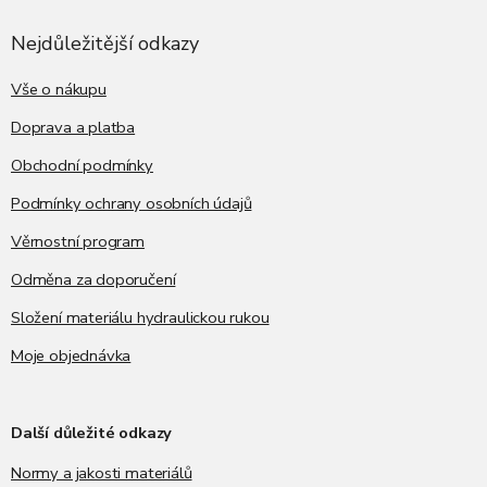
p
a
Nejdůležitější odkazy
t
í
Vše o nákupu
Doprava a platba
Obchodní podmínky
Podmínky ochrany osobních údajů
Věrnostní program
Odměna za doporučení
Složení materiálu hydraulickou rukou
Moje objednávka
Další důležité odkazy
Normy a jakosti materiálů