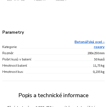
Parametry
Betonářská ocel –
roxory
Kategorie
:
200x250 mm
Rozměr
:
50 kusů
Počet kusů v balení
:
11,75 kg
Hmotnost balení
:
0,235 kg
Hmotnost kus
:
Popis a technické informace