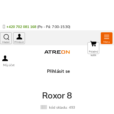
Přejít
na
obsah
+420 702 081 168
NÁKUPNÍ
Prázdný
košík
KOŠÍK
Můj účet
Přihlásit se
Roxor 8
kód skladu:
493