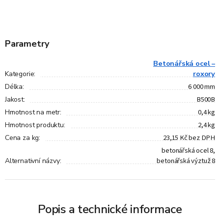
Parametry
Betonářská ocel –
roxory
Kategorie
:
6 000 mm
Délka
:
B500B
Jakost
:
0,4 kg
Hmotnost na metr
:
2,4 kg
Hmotnost produktu
:
23,15 Kč bez DPH
Cena za kg
:
betonářská ocel 8,
betonářská výztuž 8
Alternativní názvy
:
Popis a technické informace