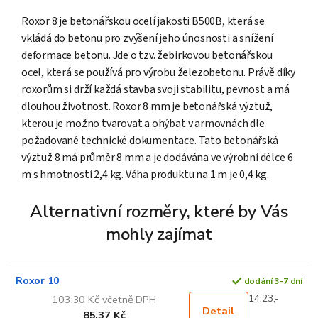
Roxor 8 je betonářskou ocelí jakosti B500B, která se
vkládá do betonu pro zvýšení jeho únosnosti a snížení
deformace betonu. Jde o tzv. žebirkovou betonářskou
ocel, která se používá pro výrobu železobetonu. Právě díky
roxorům si drží každá stavba svoji stabilitu, pevnost a má
dlouhou životnost. Roxor 8 mm je betonářská výztuž,
kterou je možno tvarovat a ohýbat v armovnách dle
požadované technické dokumentace. Tato betonářská
výztuž 8 má průměr 8 mm a je dodávána ve výrobní délce 6
m s hmotností 2,4 kg. Váha produktu na 1 m je 0,4 kg.
Alternativní rozměry, které by Vás
mohly zajímat
Roxor 10
dodání 3-7 dní
14,23,-
103,30 Kč včetně DPH
Detail
85,37 Kč