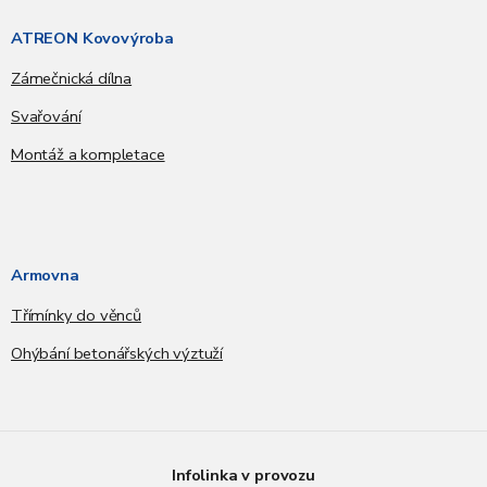
ATREON Kovovýroba
Zámečnická dílna
Svařování
Montáž a kompletace
Armovna
Třímínky do věnců
Ohýbání betonářských výztuží
Infolinka v provozu