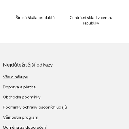
Široká škála produktů
Centrální sklad v centru
republiky
Z
á
p
a
Nejdůležitější odkazy
t
í
Vše o nákupu
Doprava a platba
Obchodní podmínky
Podmínky ochrany osobních údajů
Věrnostní program
Odměna za doporučení