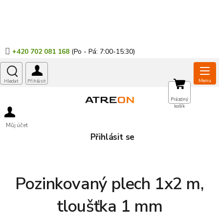
Přejít
na
obsah
+420 702 081 168
NÁKUPNÍ
Prázdný
košík
KOŠÍK
Můj účet
Přihlásit se
Pozinkovaný plech 1x2 m,
tloušťka 1 mm