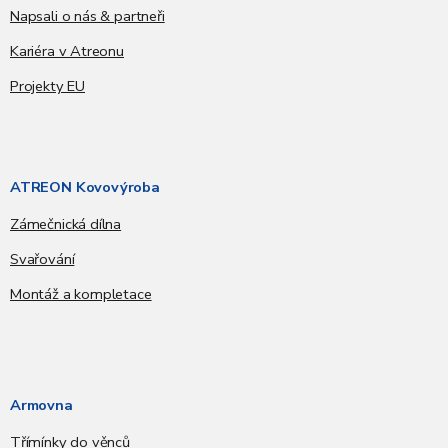
Napsali o nás & partneři
Kariéra v Atreonu
Projekty EU
ATREON Kovovýroba
Zámečnická dílna
Svařování
Montáž a kompletace
Armovna
Třímínky do věnců