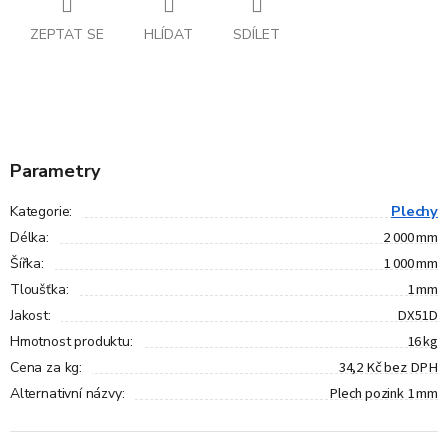
ZEPTAT SE
HLÍDAT
SDÍLET
Parametry
Plechy
Kategorie
:
2 000 mm
Délka
:
1 000 mm
Šířka
:
1 mm
Tloušťka
:
DX51D
Jakost
:
16 kg
Hmotnost produktu
:
34,2 Kč bez DPH
Cena za kg
:
Plech pozink 1 mm
Alternativní názvy
: