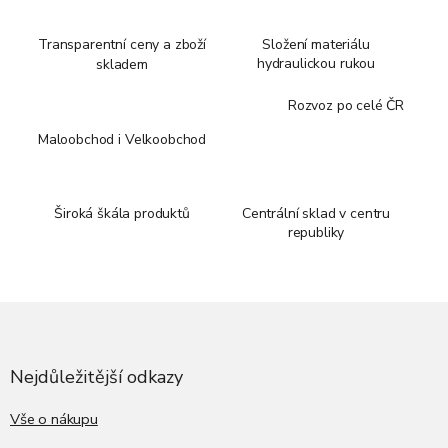
Transparentní ceny a zboží
Složení materiálu
hydraulickou rukou
skladem
Rozvoz po celé ČR
Maloobchod i Velkoobchod
Široká škála produktů
Centrální sklad v centru
republiky
Z
á
p
a
Nejdůležitější odkazy
t
í
Vše o nákupu