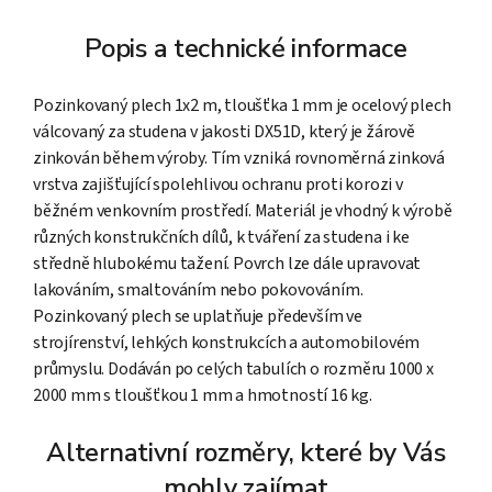
Popis a technické informace
Pozinkovaný plech 1x2 m, tloušťka 1 mm je ocelový plech
válcovaný za studena v jakosti DX51D, který je žárově
zinkován během výroby. Tím vzniká rovnoměrná zinková
vrstva zajišťující spolehlivou ochranu proti korozi v
běžném venkovním prostředí. Materiál je vhodný k výrobě
různých konstrukčních dílů, k tváření za studena i ke
středně hlubokému tažení. Povrch lze dále upravovat
lakováním, smaltováním nebo pokovováním.
Pozinkovaný plech se uplatňuje především ve
strojírenství, lehkých konstrukcích a automobilovém
průmyslu. Dodáván po celých tabulích o rozměru 1000 x
2000 mm s tloušťkou 1 mm a hmotností 16 kg.
Alternativní rozměry, které by Vás
mohly zajímat