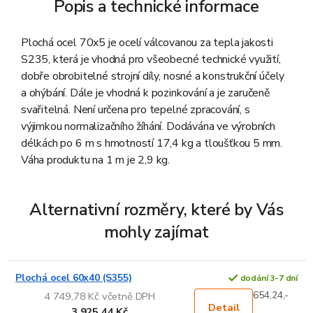
Popis a technické informace
Plochá ocel 70x5 je ocelí válcovanou za tepla jakosti
S235, která je vhodná pro všeobecné technické využití,
dobře obrobitelné strojní díly, nosné a konstrukční účely
a ohýbání. Dále je vhodná k pozinkování a je zaručeně
svařitelná. Není určena pro tepelné zpracování, s
výjimkou normalizačního žíhání. Dodávána ve výrobních
délkách po 6 m s hmotností 17,4 kg a tloušťkou 5 mm.
Váha produktu na 1 m je 2,9 kg.
Alternativní rozměry, které by Vás
mohly zajímat
Plochá ocel 60x40 (S355)
dodání 3-7 dní
654,24,-
4 749,78 Kč včetně DPH
Detail
3 925,44 Kč