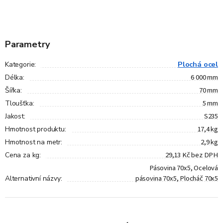
Parametry
Plochá ocel
Kategorie
:
6 000 mm
Délka
:
70 mm
Šířka
:
5 mm
Tloušťka
:
S235
Jakost
:
17,4 kg
Hmotnost produktu
:
2,9 kg
Hmotnost na metr
:
29,13 Kč bez DPH
Cena za kg
:
Pásovina 70x5, Ocelová
pásovina 70x5, Plocháč 70x5
Alternativní názvy
: