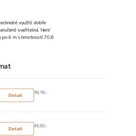
echnické využití, dobře
zaručeně svařitelná. Není
ch po 6 m s hmotností 70,8
ímat
36,76,-
Detail
45,92,-
Detail