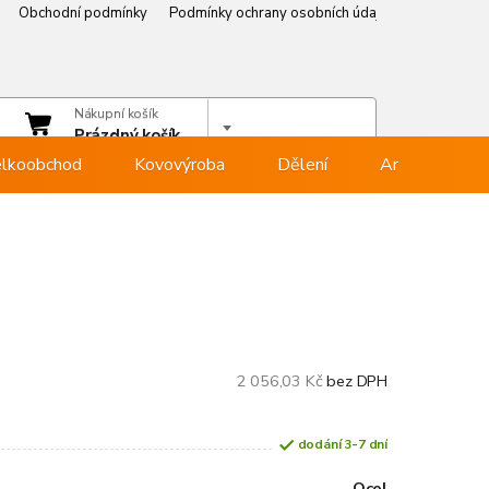
Obchodní podmínky
Podmínky ochrany osobních údajů
Věrnostní p
čet
Nákupní košík
hlásit se
Prázdný košík
lkoobchod
Kovovýroba
Dělení
Armovna
2 056,03 Kč
bez DPH
dodání 3-7 dní
Ocel