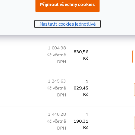
Přijmout všechny cookies
1 085,31
896,95
Kč včetně
Nastavit cookies jednotlivě
Kč
DPH
1 004,98
830,56
Kč včetně
Kč
DPH
1 245,63
1
Kč včetně
029,45
Kč
DPH
1 440,28
1
Kč včetně
190,31
Kč
DPH