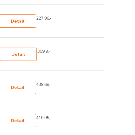
227,96,-
Detail
309,9,-
Detail
439,68,-
Detail
410,05,-
Detail