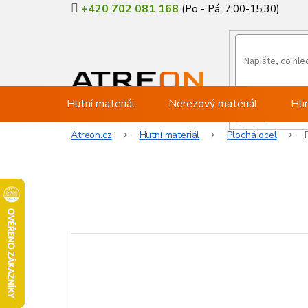
Přejít
+420 702 081 168
na
obsah
Hutní materiál
Nerezový materiál
Hli
Atreon.cz
Hutní materiál
Plochá ocel