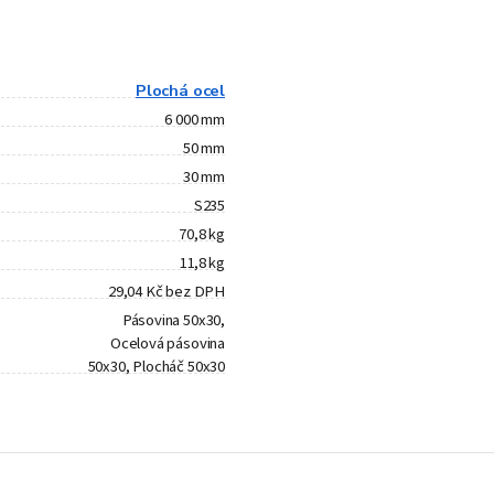
Plochá ocel
6 000 mm
50 mm
30 mm
S235
70,8 kg
11,8 kg
29,04 Kč bez DPH
Pásovina 50x30,
Ocelová pásovina
50x30, Plocháč 50x30