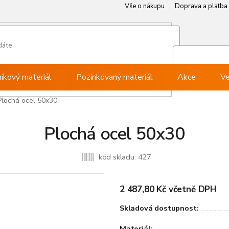
Vše o nákupu
Doprava a platba
Můj ú
Při
níkový materiál
Pozinkovaný materiál
Akce
Ve
Plochá ocel 50x30
Plochá ocel 50x30
kód skladu:
427
2 487,80 Kč včetně DPH
Skladová dostupnost:
Materiál: