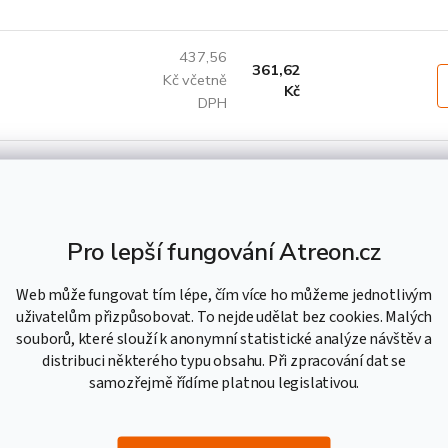
437,56
361,62
Kč včetně
Kč
DPH
499,10
412,48
Kč včetně
Kč
DPH
Pro lepší fungování Atreon.cz
674,64
557,55
Web může fungovat tím lépe, čím více ho můžeme jednotlivým
Kč včetně
Kč
uživatelům přizpůsobovat. To nejde udělat bez cookies. Malých
DPH
souborů, které slouží k anonymní statistické analýze návštěv a
distribuci některého typu obsahu. Při zpracování dat se
samozřejmě řídíme platnou legislativou.
848,03
700,85
Kč včetně
Kč
DPH