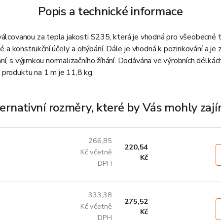
Popis a technické informace
válcovanou za tepla jakosti S235, která je vhodná pro všeobecné t
né a konstrukční účely a ohýbání. Dále je vhodná k pozinkování a je 
ní, s výjimkou normalizačního žíhání. Dodávána ve výrobních délká
produktu na 1 m je 11,8 kg.
ernativní rozměry, které by Vás mohly zaj
266,85
220,54
Kč včetně
Kč
DPH
333,38
275,52
Kč včetně
Kč
DPH