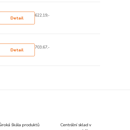
622,19,-
Detail
703,67,-
Detail
Široká škála produktů
Centrální sklad v