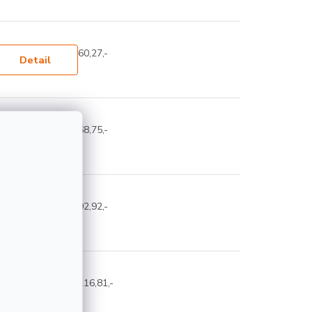
60,27,-
Detail
68,75,-
Detail
92,92,-
Detail
116,81,-
Detail