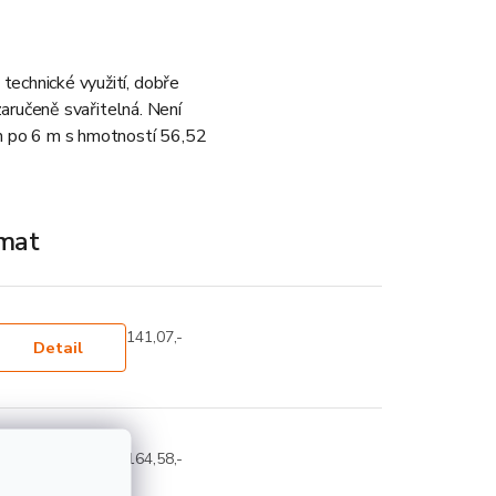
technické využití, dobře
zaručeně svařitelná. Není
ch po 6 m s hmotností 56,52
ímat
141,07,-
Detail
164,58,-
Detail