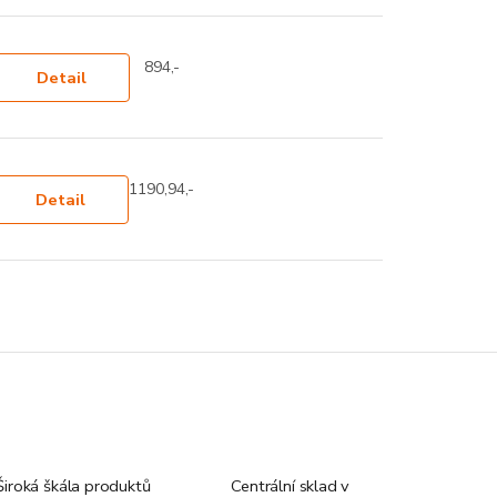
894,-
Detail
1190,94,-
Detail
Široká škála produktů
Centrální sklad v