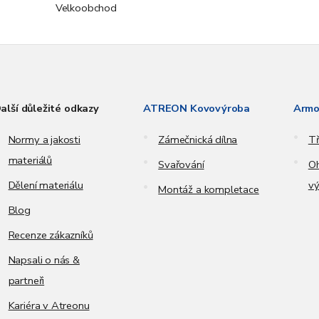
Velkoobchod
alší důležité odkazy
ATREON Kovovýroba
Armo
Normy a jakosti
Zámečnická dílna
Tř
materiálů
Svařování
Oh
Dělení materiálu
vý
Montáž a kompletace
Blog
Recenze zákazníků
Napsali o nás &
partneři
Kariéra v Atreonu