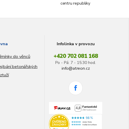
centru republiky
vna
Infolinka v provozu
+420 702 081 168
ímínky do věnců
Po - Pá: 7 - 15:30 hod.
ýbání betonářských
info@atreon.cz
ztuží