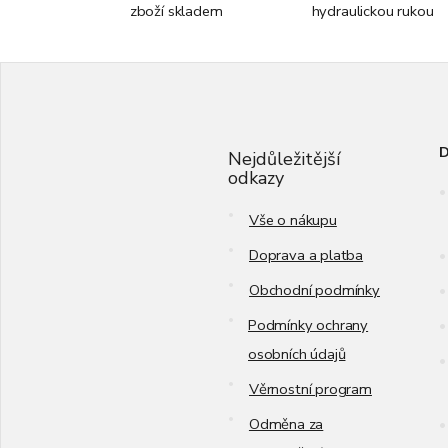
zboží skladem
hydraulickou rukou
Z
á
p
a
D
t
Nejdůležitější
odkazy
í
Vše o nákupu
Doprava a platba
Obchodní podmínky
Podmínky ochrany
osobních údajů
Věrnostní program
Odměna za