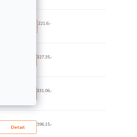
221,6,-
Detail
327,35,-
Detail
331,06,-
Detail
396,15,-
Detail