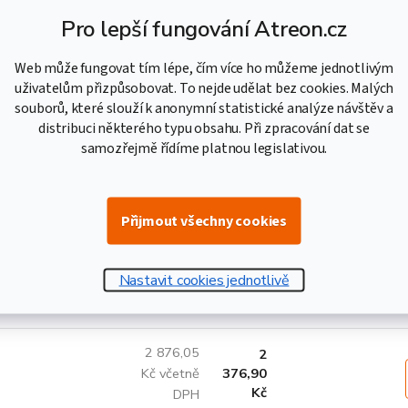
Pro lepší fungování Atreon.cz
1 608,82
1
Web může fungovat tím lépe, čím více ho můžeme jednotlivým
Kč včetně
329,60
uživatelům přizpůsobovat. To nejde udělat bez cookies. Malých
Kč
DPH
souborů, které slouží k anonymní statistické analýze návštěv a
distribuci některého typu obsahu. Při zpracování dat se
samozřejmě řídíme platnou legislativou.
2 376,52
1
Kč včetně
964,07
Kč
DPH
Přijmout všechny cookies
2 403,47
1
Kč včetně
986,34
Nastavit cookies jednotlivě
Kč
DPH
2 876,05
2
Kč včetně
376,90
Kč
DPH