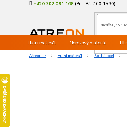
Přejít
+420 702 081 168
na
obsah
Hutní materiál
Nerezový materiál
Hli
Atreon.cz
Hutní materiál
Plochá ocel