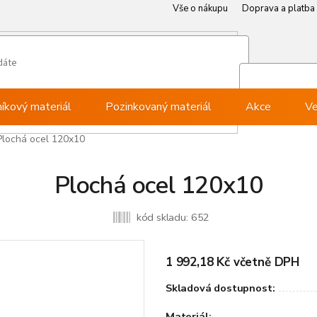
Vše o nákupu
Doprava a platba
Můj ú
Při
níkový materiál
Pozinkovaný materiál
Akce
Ve
Plochá ocel 120x10
Plochá ocel 120x10
kód skladu:
652
1 992,18 Kč včetně DPH
Skladová dostupnost:
Materiál: