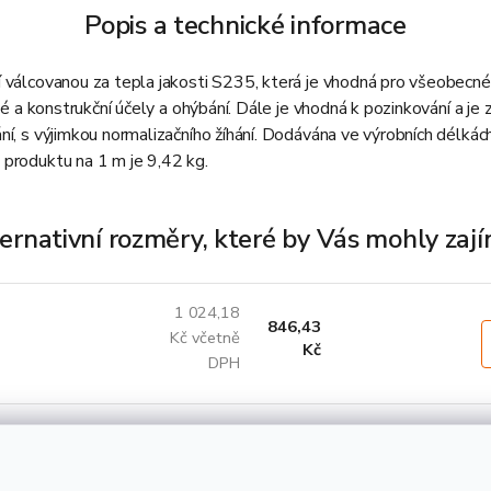
Popis a technické informace
 válcovanou za tepla jakosti S235, která je vhodná pro všeobecné 
né a konstrukční účely a ohýbání. Dále je vhodná k pozinkování a je 
ní, s výjimkou normalizačního žíhání. Dodávána ve výrobních délká
produktu na 1 m je 9,42 kg.
ernativní rozměry, které by Vás mohly zaj
1 024,18
846,43
Kč včetně
Kč
DPH
1 194,89
987,51
Kč včetně
Kč
DPH