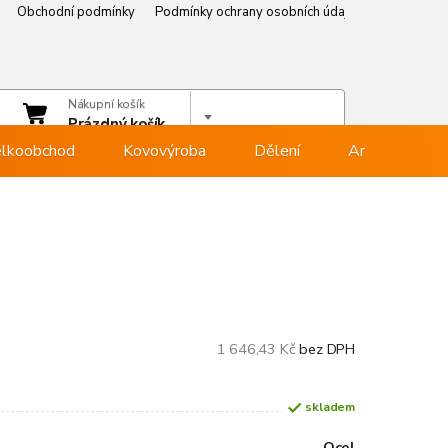
Obchodní podmínky
Podmínky ochrany osobních údajů
Věrnostní p
čet
Nákupní košík
hlásit se
Prázdný košík
lkoobchod
Kovovýroba
Dělení
Armovna
1 646,43 Kč
bez DPH
skladem
Ocel