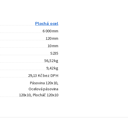
Plochá ocel
6 000 mm
120 mm
10 mm
S235
56,52 kg
9,42 kg
29,13 Kč bez DPH
Pásovina 120x10,
Ocelová pásovina
120x10, Plocháč 120x10